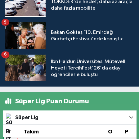
TOKKDER'de hedef; daha az araçla
daha fazla mobilite
5
Bakan Göktaş '19. Emirdağ
Gurbetçi Festivali'nde konuştu:
6
İbn Haldun Üniversitesi Mütevelli
Heyeti TercihFest'26'da aday
öğrencilerle buluştu
Süper Lig Puan Durumu
Süper Lig
#
Takım
O
P