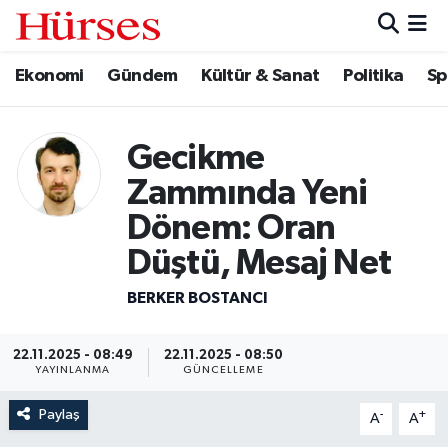
Ekonomi
Gündem
Kültür & Sanat
Politika
Sp
Ekonomi
Hava Durumu
Gündem
Trafik Durumu
Gecikme
Kültür & Sanat
Süper Lig Puan Durumu ve Fikstür
Zammında Yeni
Dönem: Oran
Politika
Tüm Manşetler
Düştü, Mesaj Net
Spor
Son Dakika Haberleri
BERKER BOSTANCI
Turizm
Haber Arşivi
22.11.2025 - 08:49
22.11.2025 - 08:50
YAYINLANMA
GÜNCELLEME
Paylaş
-
+
A
A