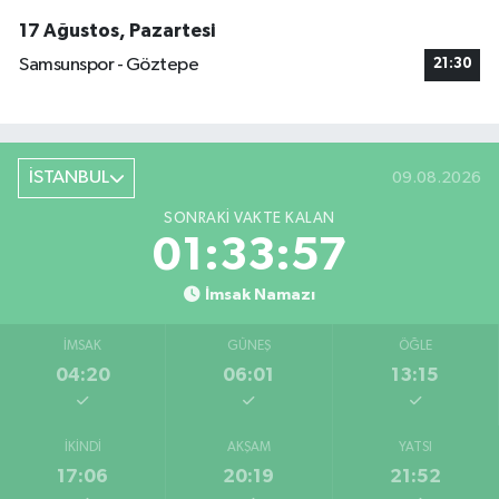
17 Ağustos, Pazartesi
Samsunspor - Göztepe
21:30
İSTANBUL
09.08.2026
SONRAKI VAKTE KALAN
01:33:57
İmsak Namazı
İMSAK
GÜNEŞ
ÖĞLE
04:20
06:01
13:15
İKINDI
AKŞAM
YATSI
17:06
20:19
21:52