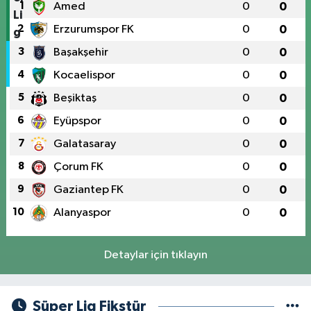
1
Amed
0
0
2
Erzurumspor FK
0
0
3
Başakşehir
0
0
4
Kocaelispor
0
0
5
Beşiktaş
0
0
6
Eyüpspor
0
0
7
Galatasaray
0
0
8
Çorum FK
0
0
9
Gaziantep FK
0
0
10
Alanyaspor
0
0
Detaylar için tıklayın
Süper Lig Fikstür