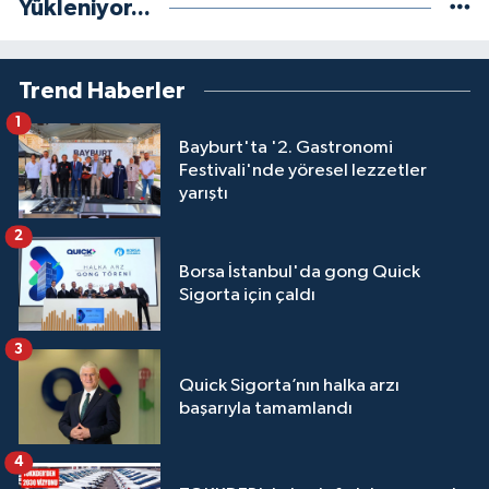
Yükleniyor...
Trend Haberler
1
Bayburt'ta '2. Gastronomi
Festivali'nde yöresel lezzetler
yarıştı
2
Borsa İstanbul'da gong Quick
Sigorta için çaldı
3
Quick Sigorta’nın halka arzı
başarıyla tamamlandı
4