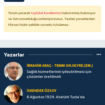
Yorum yazarak
topluluk kurallarımızı
kabul etmiş bulunuyor
ve tüm sorumluluğu üstleniyorsunuz. Yazılan yorumlardan
Hürses hiçbir şekilde sorumlu tutulamaz.
Yazarlar
İBRAHIM ARAÇ - TBMM GN.SK.YRD.(EM.)
Sağlık hizmetlerinin iyileştirilmesi için
çözümler üretilmeli
İSKENDER ÖZSOY
6 Ağustos 1929. Atatürk Tuzla’da