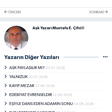
ÖNCEKI
SONRAKI
Aşk Yazarı Mustafa E. Çifci®
Yazarın Diğer Yazıları
AŞK PAYLAŞILIR MI?
05.07.2026
YALNIZLIK
03.07.2026
KAYIP MEZAR
23.06.2026
EDEBİYAT EVRENSELDİR
12.06.2026
EŞİYLE DANS EDEN ADAMIN SONU
04.06.2026