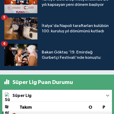
yılı kapsayan yeni dönem başlıyor
5
İtalya'da Napoli taraftarları kulübün
100. kuruluş yıl dönümünü kutladı
6
Bakan Göktaş '19. Emirdağ
Gurbetçi Festivali'nde konuştu:
Süper Lig Puan Durumu
Süper Lig
#
Takım
O
P