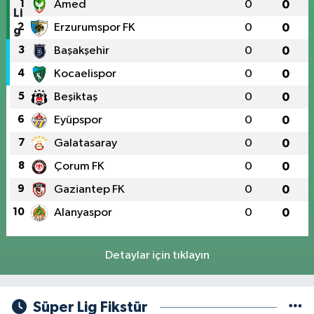
1
Amed
0
0
2
Erzurumspor FK
0
0
3
Başakşehir
0
0
4
Kocaelispor
0
0
5
Beşiktaş
0
0
6
Eyüpspor
0
0
7
Galatasaray
0
0
8
Çorum FK
0
0
9
Gaziantep FK
0
0
10
Alanyaspor
0
0
Detaylar için tıklayın
Süper Lig Fikstür