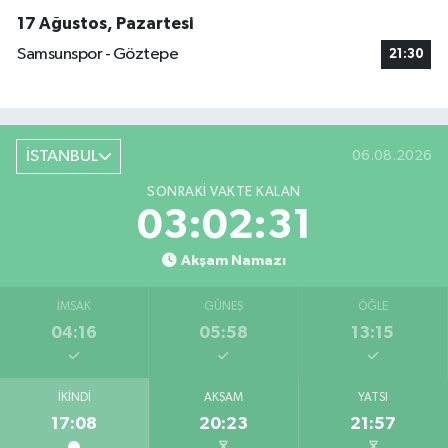
17 Ağustos, Pazartesi
Samsunspor - Göztepe
21:30
İSTANBUL
06.08.2026
SONRAKI VAKTE KALAN
03:02:30
Akşam Namazı
İMSAK
GÜNEŞ
ÖĞLE
04:16
05:58
13:15
İKINDI
AKŞAM
YATSI
17:08
20:23
21:57