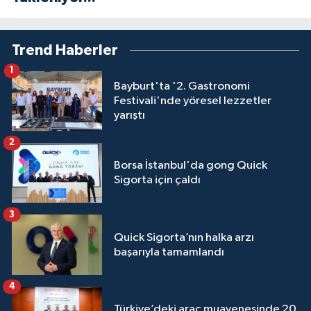
Trend Haberler
1
Bayburt'ta '2. Gastronomi
Festivali'nde yöresel lezzetler
yarıştı
2
Borsa İstanbul'da gong Quick
Sigorta için çaldı
3
Quick Sigorta’nın halka arzı
başarıyla tamamlandı
4
Türkiye’deki araç muayenesinde 20