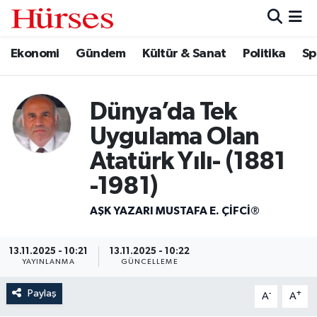
Ekonomi
Gündem
Kültür & Sanat
Politika
Sp
Ekonomi
Hava Durumu
Gündem
Trafik Durumu
Dünya’da Tek
Kültür & Sanat
Süper Lig Puan Durumu ve Fikstür
Uygulama Olan
Atatürk Yılı- (1881
Politika
Tüm Manşetler
-1981)
Spor
Son Dakika Haberleri
AŞK YAZARI MUSTAFA E. ÇIFCI®
Turizm
Haber Arşivi
13.11.2025 - 10:21
13.11.2025 - 10:22
YAYINLANMA
GÜNCELLEME
Paylaş
-
+
A
A