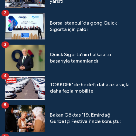
yarıştı
2
Borsa İstanbul'da gong Quick
Sigorta için çaldı
3
Quick Sigorta’nın halka arzı
başarıyla tamamlandı
4
TOKKDER'de hedef; daha az araçla
daha fazla mobilite
5
Bakan Göktaş '19. Emirdağ
Gurbetçi Festivali'nde konuştu: