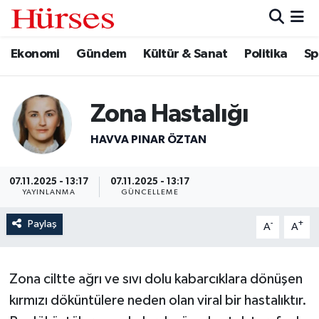
Ekonomi
Gündem
Kültür & Sanat
Politika
Sp
Ekonomi
Hava Durumu
Gündem
Trafik Durumu
Zona Hastalığı
Kültür & Sanat
Süper Lig Puan Durumu ve Fikstür
HAVVA PINAR ÖZTAN
Politika
Tüm Manşetler
07.11.2025 - 13:17
07.11.2025 - 13:17
YAYINLANMA
GÜNCELLEME
Spor
Son Dakika Haberleri
Paylaş
-
+
A
A
Turizm
Haber Arşivi
Zona ciltte ağrı ve sıvı dolu kabarcıklara dönüşen
kırmızı döküntülere neden olan viral bir hastalıktır.