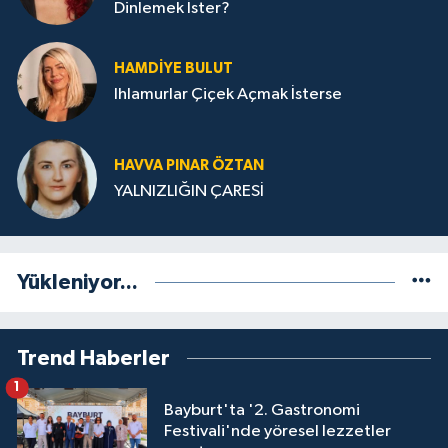
Dinlemek İster?
HAMDIYE BULUT
Ihlamurlar Çiçek Açmak İsterse
HAVVA PINAR ÖZTAN
YALNIZLIĞIN ÇARESİ
Yükleniyor...
Trend Haberler
1
Bayburt'ta '2. Gastronomi
Festivali'nde yöresel lezzetler