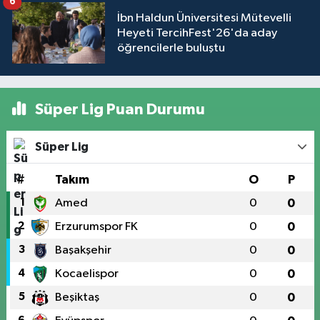
6
İbn Haldun Üniversitesi Mütevelli
Heyeti TercihFest'26'da aday
öğrencilerle buluştu
Süper Lig Puan Durumu
Süper Lig
#
Takım
O
P
1
Amed
0
0
2
Erzurumspor FK
0
0
3
Başakşehir
0
0
4
Kocaelispor
0
0
5
Beşiktaş
0
0