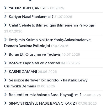
YALNIZLIĞIN ÇARESİ
07.08.2026
Kariyer Nasıl Planlanmalı?
31.07.2026
Cahil Cehaleti: Bilmediğini Bilmemenin Psikolojisi
23.07.2026
İletişimin Kırılma Noktası: Yanlış Anlaşılmalar ve
Damara Basılma Psikolojisi
17.07.2026
Burun Eti Oluşumu ve Tedavisi
10.07.2026
Botoks: Faydaları ve Zararları
04.07.2026
KARNE ZAMANI
26.06.2026
Sessizce ilerleyen bir nörolojik hastalık: Lewy
Cisimcikli Demans
19.06.2026
Beklentilerimiz Aslında Baskı Kaynağı mı?
12.06.2026
SINAV STRESİYLE NASIL BAŞA ÇIKARIZ?
07.06.2026