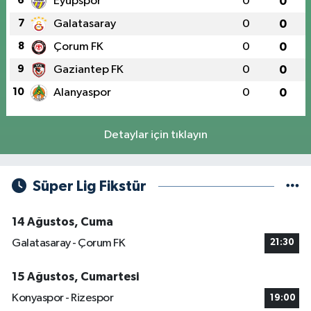
6
Eyüpspor
0
0
7
Galatasaray
0
0
8
Çorum FK
0
0
9
Gaziantep FK
0
0
10
Alanyaspor
0
0
Detaylar için tıklayın
Süper Lig Fikstür
14 Ağustos, Cuma
Galatasaray - Çorum FK
21:30
15 Ağustos, Cumartesi
Konyaspor - Rizespor
19:00