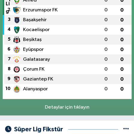
Amed
0
0
2
Erzurumspor FK
0
0
3
Başakşehir
0
0
4
Kocaelispor
0
0
5
Beşiktaş
0
0
6
Eyüpspor
0
0
7
Galatasaray
0
0
8
Çorum FK
0
0
9
Gaziantep FK
0
0
10
Alanyaspor
0
0
Detaylar için tıklayın
Süper Lig Fikstür