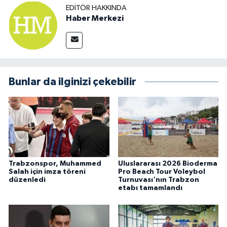
EDITÖR HAKKINDA
Haber Merkezi
Bunlar da ilginizi çekebilir
Trabzonspor, Muhammed
Uluslararası 2026 Bioderma
Salah için imza töreni
Pro Beach Tour Voleybol
düzenledi
Turnuvası'nın Trabzon
etabı tamamlandı