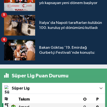
yılı kapsayan yeni dönem başlıyor
5
İtalya'da Napoli taraftarları kulübün
100. kuruluş yıl dönümünü kutladı
6
Bakan Göktaş '19. Emirdağ
Gurbetçi Festivali'nde konuştu:
Süper Lig Puan Durumu
Süper Lig
#
Takım
O
P
1