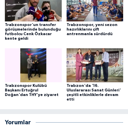
Trabzonspor'un transfer
Trabzonspor, yeni sezon
görüşmelerinde bulunduğu
hazırlıklarını çift
futbolcu Cenk Özkacar
antrenmanla sürdürdü
kente geldi
Trabzonspor Kulübü
Trabzon'da '16.
Başkanı Ertuğrul
Uluslararası Sanat Günleri'
Doğan'dan THY'ye ziyaret
çeşitli etkinliklerle devam
etti
Yorumlar