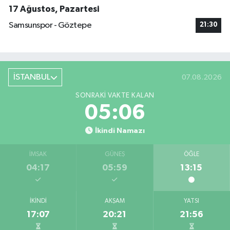
17 Ağustos, Pazartesi
Samsunspor - Göztepe
21:30
İSTANBUL
07.08.2026
SONRAKI VAKTE KALAN
05:05
İkindi Namazı
İMSAK
GÜNEŞ
ÖĞLE
04:17
05:59
13:15
İKINDI
AKŞAM
YATSI
17:07
20:21
21:56