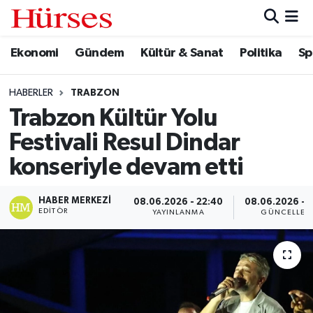
Ekonomi
Gündem
Kültür & Sanat
Politika
Sp
Ekonomi
Hava Durumu
Gündem
Trafik Durumu
HABERLER
TRABZON
Trabzon Kültür Yolu
Kültür & Sanat
Süper Lig Puan Durumu ve Fikstür
Festivali Resul Dindar
Politika
Tüm Manşetler
konseriyle devam etti
Spor
Son Dakika Haberleri
HABER MERKEZI
08.06.2026 - 22:40
08.06.2026 - 
EDITÖR
YAYINLANMA
GÜNCELLEM
Turizm
Haber Arşivi