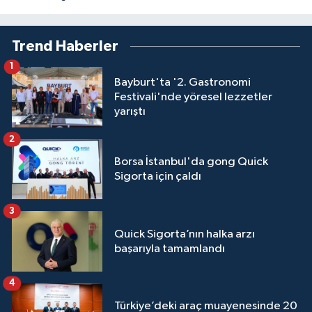
Trend Haberler
1
Bayburt'ta '2. Gastronomi
Festivali'nde yöresel lezzetler
yarıştı
2
Borsa İstanbul'da gong Quick
Sigorta için çaldı
3
Quick Sigorta’nın halka arzı
başarıyla tamamlandı
4
Türkiye’deki araç muayenesinde 20