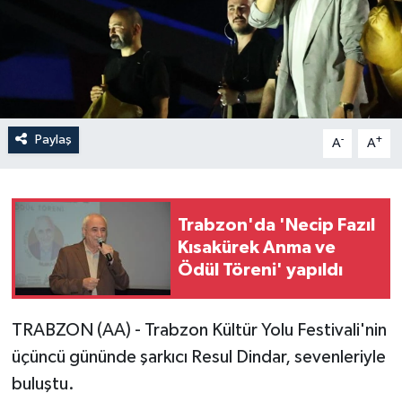
Paylaş
-
+
A
A
Trabzon'da 'Necip Fazıl
Kısakürek Anma ve
Ödül Töreni' yapıldı
TRABZON (AA) - Trabzon Kültür Yolu Festivali'nin
üçüncü gününde şarkıcı Resul Dindar, sevenleriyle
buluştu.