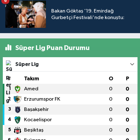
6
Bakan Göktaş '19. Emirdağ
Gurbetçi Festivali'nde konuştu:
Süper Lig Puan Durumu
Süper Lig
#
Takım
O
P
1
Amed
0
0
2
Erzurumspor FK
0
0
3
Başakşehir
0
0
4
Kocaelispor
0
0
5
Beşiktaş
0
0