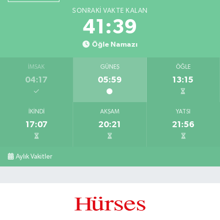
SONRAKI VAKTE KALAN
41:38
Öğle Namazı
İMSAK
GÜNEŞ
ÖĞLE
04:17
05:59
13:15
İKINDI
AKŞAM
YATSI
17:07
20:21
21:56
Aylık Vakitler