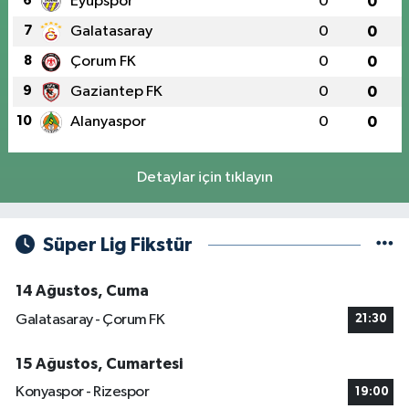
6
Eyüpspor
0
0
7
Galatasaray
0
0
8
Çorum FK
0
0
9
Gaziantep FK
0
0
10
Alanyaspor
0
0
Detaylar için tıklayın
Süper Lig Fikstür
14 Ağustos, Cuma
Galatasaray - Çorum FK
21:30
15 Ağustos, Cumartesi
Konyaspor - Rizespor
19:00