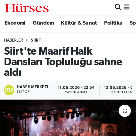
Ekonomi
Gündem
Kültür & Sanat
Politika
Sp
Ekonomi
Hava Durumu
Gündem
Trafik Durumu
HABERLER
SIIRT
Siirt'te Maarif Halk
Kültür & Sanat
Süper Lig Puan Durumu ve Fikstür
Dansları Topluluğu sahne
Politika
Tüm Manşetler
aldı
Spor
Son Dakika Haberleri
HABER MERKEZI
11.06.2026 - 23:54
12.06.2026 - 07
EDITÖR
YAYINLANMA
GÜNCELLEME
Turizm
Haber Arşivi