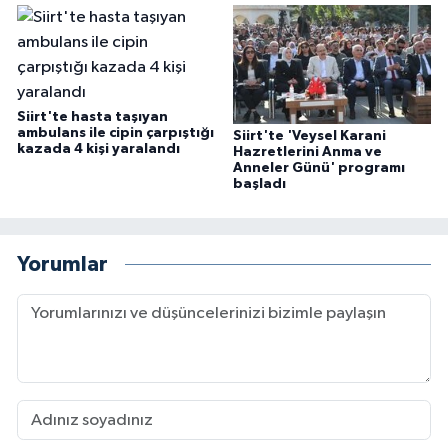
Siirt'te hasta taşıyan
ambulans ile cipin çarpıştığı
Siirt'te 'Veysel Karani
kazada 4 kişi yaralandı
Hazretlerini Anma ve
Anneler Günü' programı
başladı
Yorumlar