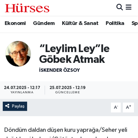
Ekonomi
Gündem
Kültür & Sanat
Politika
Sp
Ekonomi
Hava Durumu
Gündem
Trafik Durumu
“Leylim Ley”le
Kültür & Sanat
Süper Lig Puan Durumu ve Fikstür
Göbek Atmak
Politika
Tüm Manşetler
İSKENDER ÖZSOY
Spor
Son Dakika Haberleri
24.07.2025 - 12:17
25.07.2025 - 12:19
YAYINLANMA
GÜNCELLEME
Turizm
Haber Arşivi
Paylaş
-
+
A
A
Döndüm daldan düşen kuru yaprağa/Seher yeli