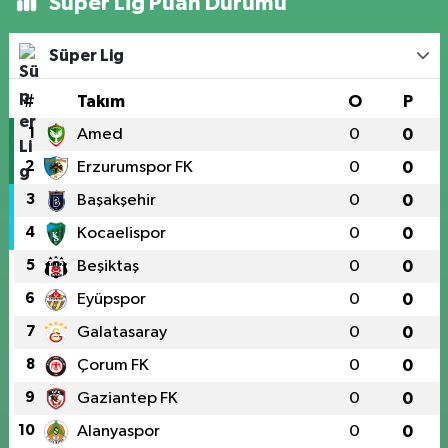
Süper Lig Puan Durumu
Süper Lig
#
Takım
O
P
1
Amed
0
0
2
Erzurumspor FK
0
0
3
Başakşehir
0
0
4
Kocaelispor
0
0
5
Beşiktaş
0
0
6
Eyüpspor
0
0
7
Galatasaray
0
0
8
Çorum FK
0
0
9
Gaziantep FK
0
0
10
Alanyaspor
0
0