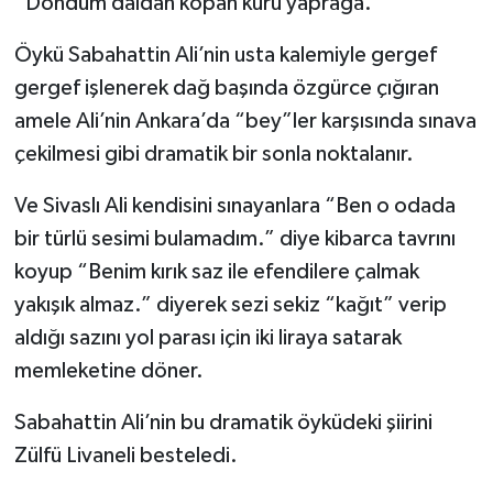
“Döndüm daldan kopan kuru yaprağa.”
Öykü Sabahattin Ali’nin usta kalemiyle gergef
gergef işlenerek dağ başında özgürce çığıran
amele Ali’nin Ankara’da “bey”ler karşısında sınava
çekilmesi gibi dramatik bir sonla noktalanır.
Ve Sivaslı Ali kendisini sınayanlara “Ben o odada
bir türlü sesimi bulamadım.” diye kibarca tavrını
koyup “Benim kırık saz ile efendilere çalmak
yakışık almaz.” diyerek sezi sekiz “kağıt” verip
aldığı sazını yol parası için iki liraya satarak
memleketine döner.
Sabahattin Ali’nin bu dramatik öyküdeki şiirini
Zülfü Livaneli besteledi.