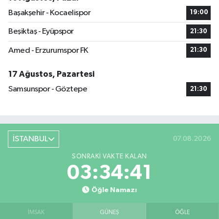
Başakşehir - Kocaelispor
19:00
Beşiktaş - Eyüpspor
21:30
Amed - Erzurumspor FK
21:30
17 Ağustos, Pazartesi
Samsunspor - Göztepe
21:30
İSTANBUL
07.08.2026
SONRAKI VAKTE KALAN
03:34:41
Öğle Namazı
İMSAK
GÜNEŞ
ÖĞLE