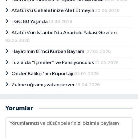
Atatürk’ü Cehaletinize Alet Etmeyin
30.06.2026
TGC 80 Yaşında
10.06.2026
Atatürk’ün İstanbul’da Anadolu Yakası Gezileri
03.06.2026
Hayatımın 81’nci Kurban Bayramı
27.05.2026
Tuzla’da “İçmeler” ve Pansiyonculuk
21.05.2026
Önder Balıkçı'nın Röportajı
05.05.2026
Zulme uğramış vatanperver
15.04.2026
Yorumlar