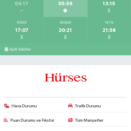
04:17
05:59
13:15
İKINDI
AKŞAM
YATSI
17:07
20:21
21:56
Aylık Vakitler
Hava Durumu
Trafik Durumu
Puan Durumu ve Fikstür
Tüm Manşetler