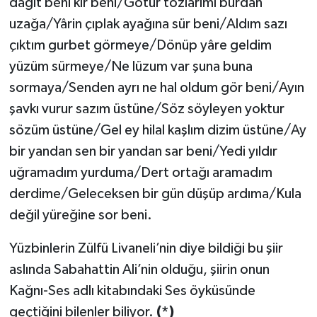
dağıt beni kır beni/Götür tozlarımı burdan
uzağa/Yârin çıplak ayağına sür beni/Aldım sazı
çıktım gurbet görmeye/Dönüp yâre geldim
yüzüm sürmeye/Ne lüzum var şuna buna
sormaya/Senden ayrı ne hal oldum gör beni/Ayın
şavkı vurur sazım üstüne/Söz söyleyen yoktur
sözüm üstüne/Gel ey hilal kaşlım dizim üstüne/Ay
bir yandan sen bir yandan sar beni/Yedi yıldır
uğramadım yurduma/Dert ortağı aramadım
derdime/Geleceksen bir gün düşüp ardıma/Kula
değil yüreğine sor beni.
Yüzbinlerin Zülfü Livaneli’nin diye bildiği bu şiir
aslında Sabahattin Ali’nin olduğu, şiirin onun
Kağnı-Ses adlı kitabındaki Ses öyküsünde
geçtiğini bilenler biliyor.
(*)