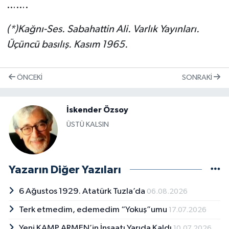
…….
(*)Kağnı-Ses. Sabahattin Ali. Varlık Yayınları.
Üçüncü basılış. Kasım 1965.
ÖNCEKI
SONRAKI
İskender Özsoy
ÜSTÜ KALSIN
Yazarın Diğer Yazıları
6 Ağustos 1929. Atatürk Tuzla’da
06.08.2026
Terk etmedim, edemedim “Yokuş”umu
17.07.2026
Yeni KAMP ARMEN’in İnşaatı Yarıda Kaldı
10.07.2026