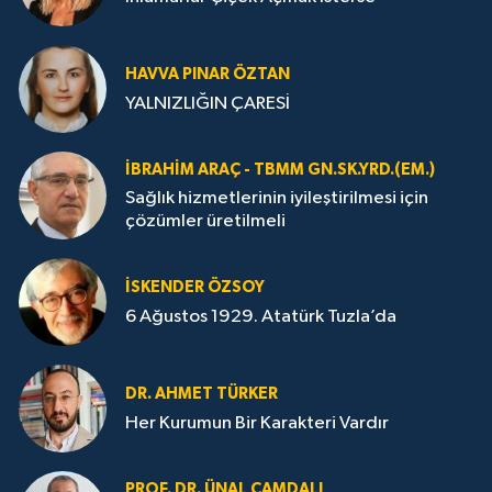
HAVVA PINAR ÖZTAN
YALNIZLIĞIN ÇARESİ
İBRAHIM ARAÇ - TBMM GN.SK.YRD.(EM.)
Sağlık hizmetlerinin iyileştirilmesi için
çözümler üretilmeli
İSKENDER ÖZSOY
6 Ağustos 1929. Atatürk Tuzla’da
DR. AHMET TÜRKER
Her Kurumun Bir Karakteri Vardır
PROF. DR. ÜNAL ÇAMDALI