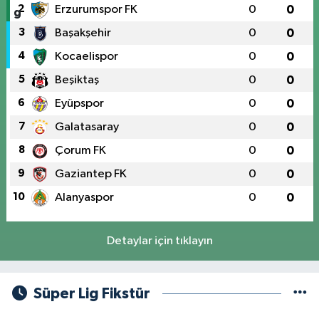
2
Erzurumspor FK
0
0
3
Başakşehir
0
0
4
Kocaelispor
0
0
5
Beşiktaş
0
0
6
Eyüpspor
0
0
7
Galatasaray
0
0
8
Çorum FK
0
0
9
Gaziantep FK
0
0
10
Alanyaspor
0
0
Detaylar için tıklayın
Süper Lig Fikstür