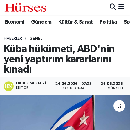
Ekonomi
Gündem
Kültür & Sanat
Politika
Sp
Ekonomi
Hava Durumu
Gündem
Trafik Durumu
HABERLER
GENEL
Küba hükümeti, ABD'nin
Kültür & Sanat
Süper Lig Puan Durumu ve Fikstür
yeni yaptırım kararlarını
Politika
Tüm Manşetler
kınadı
Spor
Son Dakika Haberleri
HABER MERKEZI
24.06.2026 - 07:23
24.06.2026 - 0
EDITÖR
YAYINLANMA
GÜNCELLEM
Turizm
Haber Arşivi