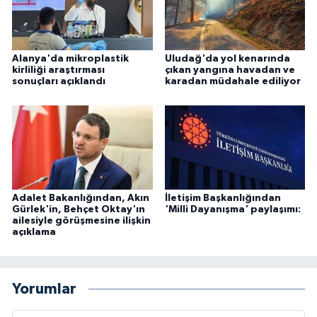
Alanya'da mikroplastik
Uludağ'da yol kenarında
kirliliği araştırması
çıkan yangına havadan ve
sonuçları açıklandı
karadan müdahale ediliyor
Adalet Bakanlığından, Akın
İletişim Başkanlığından
Gürlek'in, Behçet Oktay'ın
'Milli Dayanışma' paylaşımı:
ailesiyle görüşmesine ilişkin
açıklama
Yorumlar