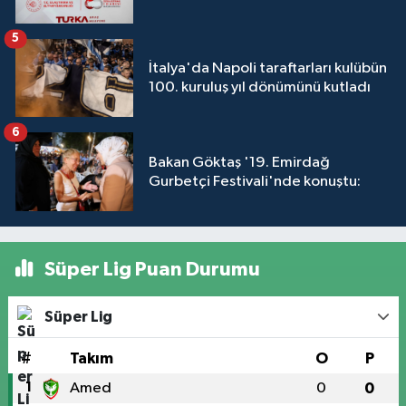
5
İtalya'da Napoli taraftarları kulübün
100. kuruluş yıl dönümünü kutladı
6
Bakan Göktaş '19. Emirdağ
Gurbetçi Festivali'nde konuştu:
Süper Lig Puan Durumu
Süper Lig
#
Takım
O
P
1
Amed
0
0