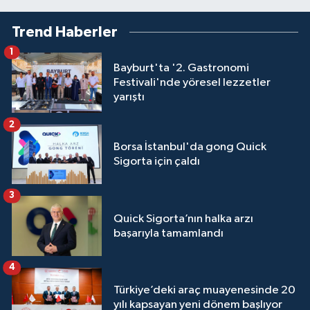
Trend Haberler
1
Bayburt'ta '2. Gastronomi
Festivali'nde yöresel lezzetler
yarıştı
2
Borsa İstanbul'da gong Quick
Sigorta için çaldı
3
Quick Sigorta’nın halka arzı
başarıyla tamamlandı
4
Türkiye’deki araç muayenesinde 20
yılı kapsayan yeni dönem başlıyor