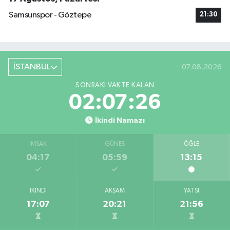
Samsunspor - Göztepe
21:30
İSTANBUL
07.08.2026
SONRAKI VAKTE KALAN
02:07:25
İkindi Namazı
İMSAK
GÜNEŞ
ÖĞLE
04:17
05:59
13:15
İKINDI
AKŞAM
YATSI
17:07
20:21
21:56