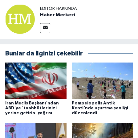
EDITÖR HAKKINDA
Haber Merkezi
Bunlar da ilginizi çekebilir
İran Meclis Başkanı'ndan
Pompeiopolis Antik
ABD'ye 'taahhütlerinizi
Kenti'nde uçurtma şenliği
yerine getirin' çağrısı
düzenlendi