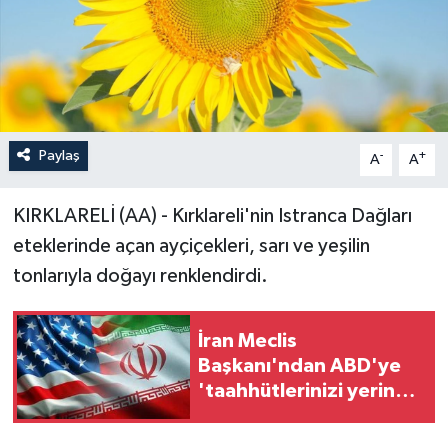
Paylaş
-
+
A
A
KIRKLARELİ (AA) - Kırklareli'nin Istranca Dağları
eteklerinde açan ayçiçekleri, sarı ve yeşilin
tonlarıyla doğayı renklendirdi.
İran Meclis
Başkanı'ndan ABD'ye
'taahhütlerinizi yerine
getirin' çağrısı