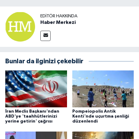
EDITÖR HAKKINDA
Haber Merkezi
Bunlar da ilginizi çekebilir
İran Meclis Başkanı'ndan
Pompeiopolis Antik
ABD'ye 'taahhütlerinizi
Kenti'nde uçurtma şenliği
yerine getirin' çağrısı
düzenlendi