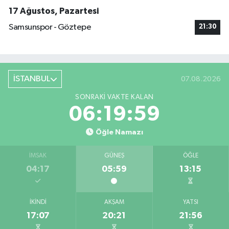
17 Ağustos, Pazartesi
Samsunspor - Göztepe
21:30
İSTANBUL
07.08.2026
SONRAKI VAKTE KALAN
06:19:59
Öğle Namazı
İMSAK
GÜNEŞ
ÖĞLE
04:17
05:59
13:15
İKINDI
AKŞAM
YATSI
17:07
20:21
21:56