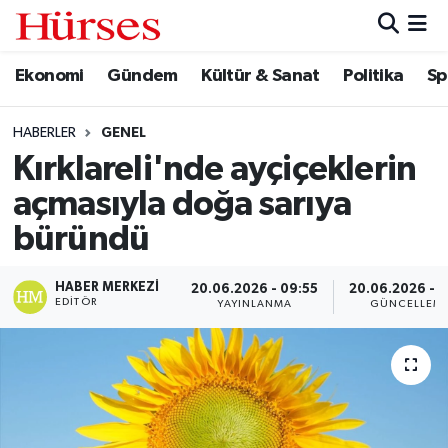
Ekonomi
Gündem
Kültür & Sanat
Politika
Sp
Ekonomi
Hava Durumu
Gündem
Trafik Durumu
HABERLER
GENEL
Kırklareli'nde ayçiçeklerin
Kültür & Sanat
Süper Lig Puan Durumu ve Fikstür
açmasıyla doğa sarıya
Politika
Tüm Manşetler
büründü
Spor
Son Dakika Haberleri
HABER MERKEZI
20.06.2026 - 09:55
20.06.2026 - 1
EDITÖR
YAYINLANMA
GÜNCELLEM
Turizm
Haber Arşivi