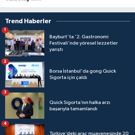
Trend Haberler
1
Bayburt'ta '2. Gastronomi
Festivali'nde yöresel lezzetler
yarıştı
2
Borsa İstanbul'da gong Quick
Sigorta için çaldı
3
Quick Sigorta’nın halka arzı
başarıyla tamamlandı
4
Türkiye’deki araç muayenesinde 20