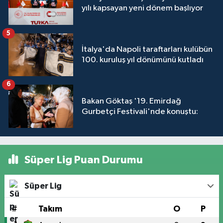
yılı kapsayan yeni dönem başlıyor
5
İtalya'da Napoli taraftarları kulübün
100. kuruluş yıl dönümünü kutladı
6
Bakan Göktaş '19. Emirdağ
Gurbetçi Festivali'nde konuştu:
Süper Lig Puan Durumu
Süper Lig
#
Takım
O
P