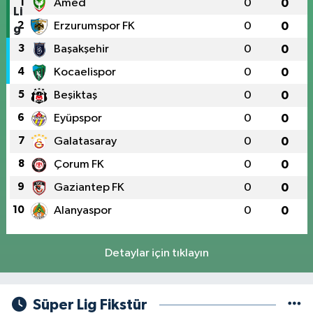
1
Amed
0
0
2
Erzurumspor FK
0
0
3
Başakşehir
0
0
4
Kocaelispor
0
0
5
Beşiktaş
0
0
6
Eyüpspor
0
0
7
Galatasaray
0
0
8
Çorum FK
0
0
9
Gaziantep FK
0
0
10
Alanyaspor
0
0
Detaylar için tıklayın
Süper Lig Fikstür