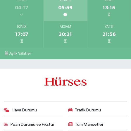
İMSAK
GÜNEŞ
ÖĞLE
04:17
05:59
13:15
İKINDI
AKŞAM
YATSI
17:07
20:21
21:56
Aylık Vakitler
Hava Durumu
Trafik Durumu
Puan Durumu ve Fikstür
Tüm Manşetler