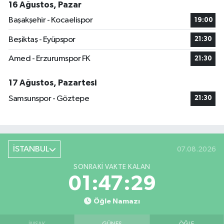
16 Ağustos, Pazar
Başakşehir - Kocaelispor
19:00
Beşiktaş - Eyüpspor
21:30
Amed - Erzurumspor FK
21:30
17 Ağustos, Pazartesi
Samsunspor - Göztepe
21:30
İSTANBUL
07.08.2026
SONRAKI VAKTE KALAN
01:47:29
Öğle Namazı