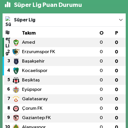
Süper Lig Puan Durumu
Süper Lig
#
Takım
O
P
1
Amed
0
0
2
Erzurumspor FK
0
0
3
Başakşehir
0
0
4
Kocaelispor
0
0
5
Beşiktaş
0
0
6
Eyüpspor
0
0
7
Galatasaray
0
0
8
Çorum FK
0
0
9
Gaziantep FK
0
0
10
Alanyaspor
0
0