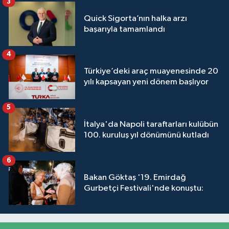
3
Quick Sigorta’nın halka arzı
başarıyla tamamlandı
4
Türkiye’deki araç muayenesinde 20
yılı kapsayan yeni dönem başlıyor
5
İtalya'da Napoli taraftarları kulübün
100. kuruluş yıl dönümünü kutladı
6
Bakan Göktaş '19. Emirdağ
Gurbetçi Festivali'nde konuştu: