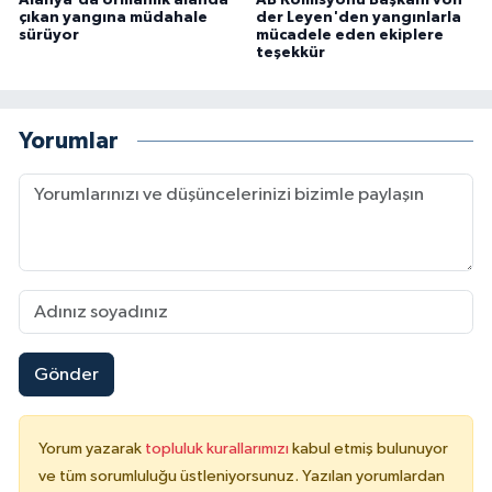
Alanya'da ormanlık alanda
AB Komisyonu Başkanı von
çıkan yangına müdahale
der Leyen'den yangınlarla
sürüyor
mücadele eden ekiplere
teşekkür
Yorumlar
Gönder
Yorum yazarak
topluluk kurallarımızı
kabul etmiş bulunuyor
ve tüm sorumluluğu üstleniyorsunuz. Yazılan yorumlardan