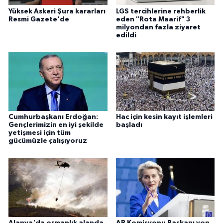
Yüksek Askeri Şura kararları
LGS tercihlerine rehberlik
Resmi Gazete'de
eden "Rota Maarif" 3
milyondan fazla ziyaret
edildi
Cumhurbaşkanı Erdoğan:
Hac için kesin kayıt işlemleri
Gençlerimizin en iyi şekilde
başladı
yetişmesi için tüm
gücümüzle çalışıyoruz