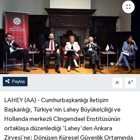
Paylaş
-
+
A
A
LAHEY (AA) - Cumhurbaşkanlığı İletişim
Başkanlığı, Türkiye'nin Lahey Büyükelçiliği ve
Hollanda merkezli Clingendael Enstitüsünün
ortaklaşa düzenlediği 'Lahey'den Ankara
Zirvesi'ne: Dönüşen Küresel Güvenlik Ortamında