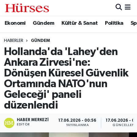
Ekonomi
Gündem
Kültür & Sanat
Politika
Sp
Ekonomi
Hava Durumu
Gündem
Trafik Durumu
HABERLER
GÜNDEM
Hollanda'da 'Lahey'den
Kültür & Sanat
Süper Lig Puan Durumu ve Fikstür
Ankara Zirvesi'ne:
Politika
Tüm Manşetler
Dönüşen Küresel Güvenlik
Ortamında NATO'nun
Spor
Son Dakika Haberleri
Geleceği' paneli
Turizm
Haber Arşivi
düzenlendi
HABER MERKEZI
17.06.2026 - 00:56
17.06.2026 - 0
EDITÖR
YAYINLANMA
GÜNCELLEM