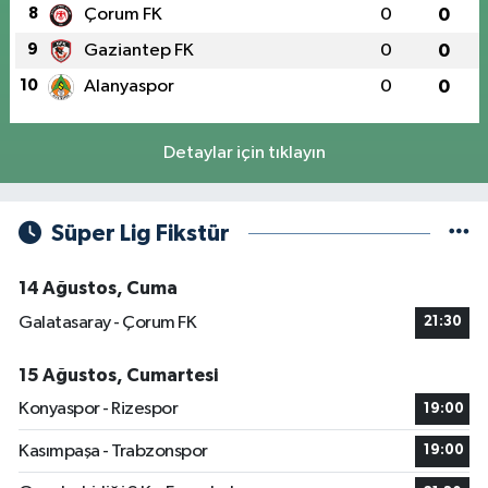
8
Çorum FK
0
0
9
Gaziantep FK
0
0
10
Alanyaspor
0
0
Detaylar için tıklayın
Süper Lig Fikstür
14 Ağustos, Cuma
Galatasaray - Çorum FK
21:30
15 Ağustos, Cumartesi
Konyaspor - Rizespor
19:00
Kasımpaşa - Trabzonspor
19:00