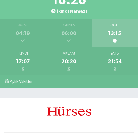
18:25
İkindi Namazı
İMSAK
GÜNEŞ
ÖĞLE
04:19
06:00
13:15
İKINDI
AKŞAM
YATSI
17:07
20:20
21:54
Aylık Vakitler