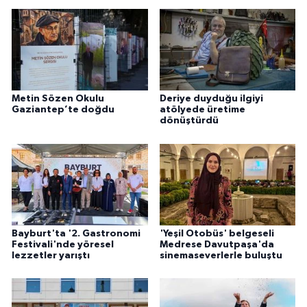
Metin Sözen Okulu
Deriye duyduğu ilgiyi
Gaziantep’te doğdu
atölyede üretime
dönüştürdü
Bayburt'ta '2. Gastronomi
'Yeşil Otobüs' belgeseli
Festivali'nde yöresel
Medrese Davutpaşa'da
lezzetler yarıştı
sinemaseverlerle buluştu