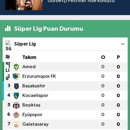
Gurbetçi Festivali'nde konuştu:
Süper Lig Puan Durumu
Süper Lig
#
Takım
O
P
1
Amed
0
0
2
Erzurumspor FK
0
0
3
Başakşehir
0
0
4
Kocaelispor
0
0
5
Beşiktaş
0
0
6
Eyüpspor
0
0
7
Galatasaray
0
0