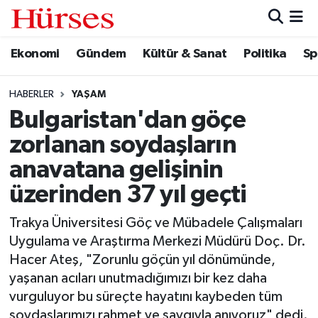
Ekonomi
Gündem
Kültür & Sanat
Politika
Sp
Ekonomi
Hava Durumu
Gündem
Trafik Durumu
HABERLER
YAŞAM
Bulgaristan'dan göçe
Kültür & Sanat
Süper Lig Puan Durumu ve Fikstür
zorlanan soydaşların
Politika
Tüm Manşetler
anavatana gelişinin
üzerinden 37 yıl geçti
Spor
Son Dakika Haberleri
Trakya Üniversitesi Göç ve Mübadele Çalışmaları
Turizm
Haber Arşivi
Uygulama ve Araştırma Merkezi Müdürü Doç. Dr.
Hacer Ateş, "Zorunlu göçün yıl dönümünde,
yaşanan acıları unutmadığımızı bir kez daha
vurguluyor bu süreçte hayatını kaybeden tüm
soydaşlarımızı rahmet ve saygıyla anıyoruz" dedi.