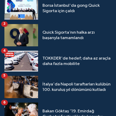
Borsa İstanbul'da gong Quick
Sigorta için çaldı
3
Quick Sigorta’nın halka arzı
başarıyla tamamlandı
4
TOKKDER'de hedef; daha az araçla
daha fazla mobilite
5
İtalya'da Napoli taraftarları kulübün
100. kuruluş yıl dönümünü kutladı
6
Bakan Göktaş '19. Emirdağ