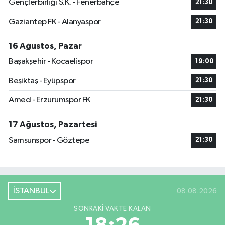
Gençlerbirliği S.K. - Fenerbahçe
21:30
Gaziantep FK - Alanyaspor
21:30
16 Ağustos, Pazar
Başakşehir - Kocaelispor
19:00
Beşiktaş - Eyüpspor
21:30
Amed - Erzurumspor FK
21:30
17 Ağustos, Pazartesi
Samsunspor - Göztepe
21:30
İSTANBUL
08.08.2026
SONRAKI VAKTE KALAN