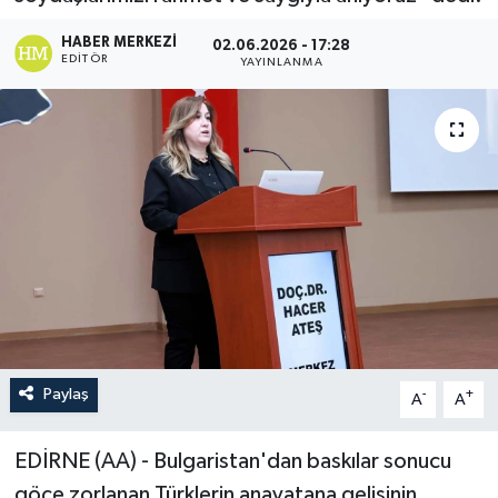
HABER MERKEZI
02.06.2026 - 17:28
EDITÖR
YAYINLANMA
Paylaş
-
+
A
A
EDİRNE (AA) - Bulgaristan'dan baskılar sonucu
göçe zorlanan Türklerin anavatana gelişinin