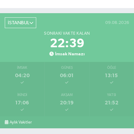
İSTANBUL
09.08.2026
SONRAKI VAKTE KALAN
22:38
İmsak Namazı
İMSAK
GÜNEŞ
ÖĞLE
04:20
06:01
13:15
İKINDI
AKŞAM
YATSI
17:06
20:19
21:52
Aylık Vakitler