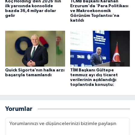
Koç Holding'den 2026'nın
TCMB Başkanı Karahan
ilk yarısında konsolide
Erzurum'da 'Para Politikası
bazda 36,4 milyar dolar
ve Makroekonomik
gelir
Görünüm Toplantısı'na
katıldı
Quick Sigorta’nın halka arzı
TİM Başkanı Gültepe
başarıyla tamamlandı
temmuz ayı dış ticaret
verilerinin açıklandığı
toplantıda konuştu:
Yorumlar