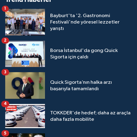
1
Bayburt'ta '2. Gastronomi
Festivali'nde yöresel lezzetler
yarıştı
2
Borsa İstanbul'da gong Quick
Sigorta için çaldı
3
Quick Sigorta’nın halka arzı
başarıyla tamamlandı
4
TOKKDER'de hedef; daha az araçla
daha fazla mobilite
5