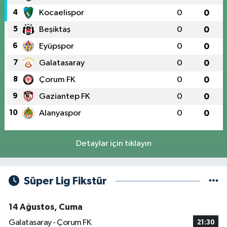
4
Kocaelispor
0
0
5
Beşiktaş
0
0
6
Eyüpspor
0
0
7
Galatasaray
0
0
8
Çorum FK
0
0
9
Gaziantep FK
0
0
10
Alanyaspor
0
0
Detaylar için tıklayın
Süper Lig Fikstür
14 Ağustos, Cuma
Galatasaray - Çorum FK
21:30