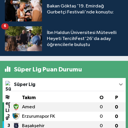
Bakan Göktaş '19. Emirdağ
Gurbetçi Festivali'nde konuştu:
6
İbn Haldun Üniversitesi Mütevelli
Heyeti TercihFest'26'da aday
öğrencilerle buluştu
Süper Lig Puan Durumu
Süper Lig
#
Takım
O
P
1
Amed
0
0
2
Erzurumspor FK
0
0
3
Başakşehir
0
0