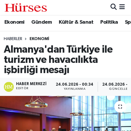
Ekonomi
Gündem
Kültür & Sanat
Politika
Sp
Ekonomi
Hava Durumu
Gündem
Trafik Durumu
HABERLER
EKONOMI
Almanya'dan Türkiye ile
Kültür & Sanat
Süper Lig Puan Durumu ve Fikstür
turizm ve havacılıkta
Politika
Tüm Manşetler
işbirliği mesajı
Spor
Son Dakika Haberleri
HABER MERKEZI
24.06.2026 - 00:34
24.06.2026 - 
EDITÖR
YAYINLANMA
GÜNCELLEM
Turizm
Haber Arşivi