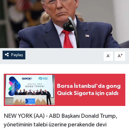
Paylaş
-
+
A
A
Borsa İstanbul'da gong
Quick Sigorta için çaldı
NEW YORK (AA) - ABD Başkanı Donald Trump,
yönetiminin talebi üzerine perakende devi