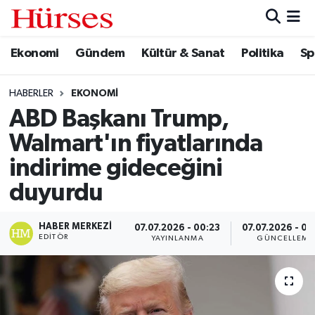
Ekonomi
Gündem
Kültür & Sanat
Politika
Sp
Ekonomi
Hava Durumu
Gündem
Trafik Durumu
HABERLER
EKONOMI
ABD Başkanı Trump,
Kültür & Sanat
Süper Lig Puan Durumu ve Fikstür
Walmart'ın fiyatlarında
Politika
Tüm Manşetler
indirime gideceğini
duyurdu
Spor
Son Dakika Haberleri
HABER MERKEZI
07.07.2026 - 00:23
07.07.2026 - 08
Turizm
Haber Arşivi
EDITÖR
YAYINLANMA
GÜNCELLEME