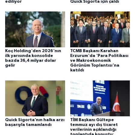
ediliyor
Quick Sigorta için çaldı
Koç Holding'den 2026'nın
TCMB Başkanı Karahan
ilk yarısında konsolide
Erzurum'da 'Para Politikası
bazda 36,4 milyar dolar
ve Makroekonomik
gelir
Görünüm Toplantısı'na
katıldı
Quick Sigorta’nın halka arzı
TİM Başkanı Gültepe
başarıyla tamamlandı
temmuz ayı dış ticaret
verilerinin açıklandığı
toplantıda konuştu: