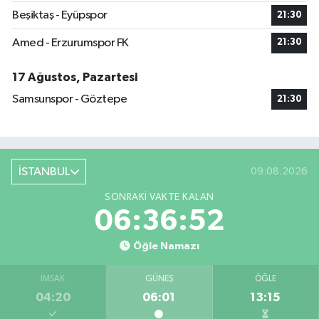
Beşiktaş - Eyüpspor
21:30
Amed - Erzurumspor FK
21:30
17 Ağustos, Pazartesi
Samsunspor - Göztepe
21:30
İSTANBUL
09.08.2026
SONRAKI VAKTE KALAN
06:36:51
Öğle Namazı
İMSAK
GÜNEŞ
ÖĞLE
04:20
06:01
13:15