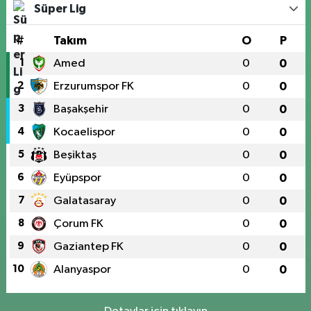
Süper Lig
#
Takım
O
P
1
Amed
0
0
2
Erzurumspor FK
0
0
3
Başakşehir
0
0
4
Kocaelispor
0
0
5
Beşiktaş
0
0
6
Eyüpspor
0
0
7
Galatasaray
0
0
8
Çorum FK
0
0
9
Gaziantep FK
0
0
10
Alanyaspor
0
0