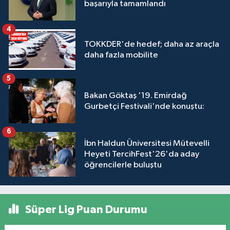
başarıyla tamamlandı
4
TOKKDER'de hedef; daha az araçla
daha fazla mobilite
5
Bakan Göktaş '19. Emirdağ
Gurbetçi Festivali'nde konuştu:
6
İbn Haldun Üniversitesi Mütevelli
Heyeti TercihFest'26'da aday
öğrencilerle buluştu
Süper Lig Puan Durumu