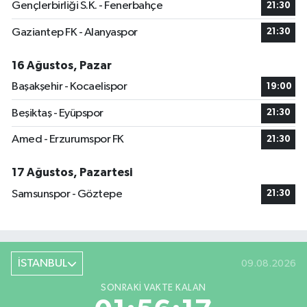
Gençlerbirliği S.K. - Fenerbahçe
21:30
Gaziantep FK - Alanyaspor
21:30
16 Ağustos, Pazar
Başakşehir - Kocaelispor
19:00
Beşiktaş - Eyüpspor
21:30
Amed - Erzurumspor FK
21:30
17 Ağustos, Pazartesi
Samsunspor - Göztepe
21:30
İSTANBUL
09.08.2026
SONRAKI VAKTE KALAN