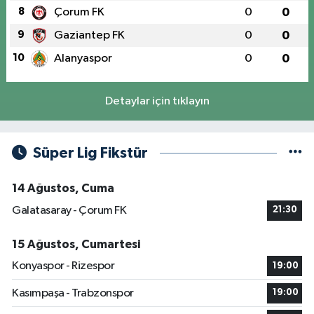
8
Çorum FK
0
0
9
Gaziantep FK
0
0
10
Alanyaspor
0
0
Detaylar için tıklayın
Süper Lig Fikstür
14 Ağustos, Cuma
Galatasaray - Çorum FK
21:30
15 Ağustos, Cumartesi
Konyaspor - Rizespor
19:00
Kasımpaşa - Trabzonspor
19:00