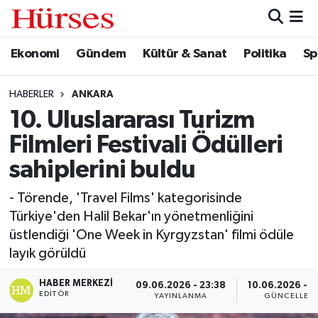
Ekonomi
Gündem
Kültür & Sanat
Politika
Sp
Ekonomi
Hava Durumu
Gündem
Trafik Durumu
HABERLER
ANKARA
10. Uluslararası Turizm
Kültür & Sanat
Süper Lig Puan Durumu ve Fikstür
Filmleri Festivali Ödülleri
Politika
Tüm Manşetler
sahiplerini buldu
- Törende, 'Travel Films' kategorisinde
Spor
Son Dakika Haberleri
Türkiye'den Halil Bekar'ın yönetmenliğini
üstlendiği 'One Week in Kyrgyzstan' filmi ödüle
Turizm
Haber Arşivi
layık görüldü
HABER MERKEZI
09.06.2026 - 23:38
10.06.2026 - 0
EDITÖR
YAYINLANMA
GÜNCELLEM