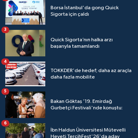
Borsa İstanbul'da gong Quick
Sigorta için çaldı
3
Quick Sigorta’nın halka arzı
başarıyla tamamlandı
4
TOKKDER'de hedef; daha az araçla
daha fazla mobilite
5
Bakan Göktaş '19. Emirdağ
Gurbetçi Festivali'nde konuştu:
6
İbn Haldun Üniversitesi Mütevelli
Heyeti TercihFest'26'da aday