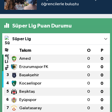
öğrencilerle buluştu
Süper Lig Puan Durumu
Süper Lig
#
Takım
O
P
1
Amed
0
0
2
Erzurumspor FK
0
0
3
Başakşehir
0
0
4
Kocaelispor
0
0
5
Beşiktaş
0
0
6
Eyüpspor
0
0
7
Galatasaray
0
0