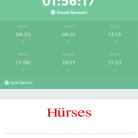
01:56:16
İmsak Namazı
İMSAK
GÜNEŞ
ÖĞLE
04:20
06:01
13:15
İKINDI
AKŞAM
YATSI
17:06
20:19
21:52
Aylık Vakitler