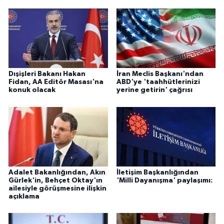
Dışişleri Bakanı Hakan
İran Meclis Başkanı'ndan
Fidan, AA Editör Masası'na
ABD'ye 'taahhütlerinizi
konuk olacak
yerine getirin' çağrısı
Adalet Bakanlığından, Akın
İletişim Başkanlığından
Gürlek'in, Behçet Oktay'ın
'Milli Dayanışma' paylaşımı:
ailesiyle görüşmesine ilişkin
açıklama