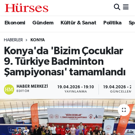
Ekonomi
Gündem
Kültür & Sanat
Politika
Sp
Ekonomi
Hava Durumu
Gündem
Trafik Durumu
HABERLER
KONYA
Konya'da 'Bizim Çocuklar
Kültür & Sanat
Süper Lig Puan Durumu ve Fikstür
9. Türkiye Badminton
Politika
Tüm Manşetler
Şampiyonası' tamamlandı
Spor
Son Dakika Haberleri
HABER MERKEZI
19.04.2026 - 19:10
19.04.2026 - 20
EDITÖR
YAYINLANMA
GÜNCELLEME
Turizm
Haber Arşivi