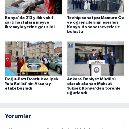
Konya'da 213 yıllık vakıf
Tezhip sanatçısı Mamure Öz
şartı hastalara meyve
ve öğrencilerinin eserleri
ikramıyla yerine getirildi
Konya'da sanatseverlerle
buluştu
Doğu-Batı Dostluk ve İpek
Ankara Emniyet Müdürü
Yolu Rallisi'nin Aksaray
olarak atanan Maksut
etabı başladı
Yüksek Konya'dan törenle
uğurlandı
Yorumlar