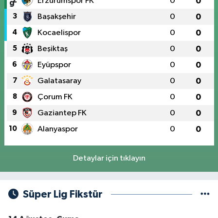
2
Erzurumspor FK
0
0
3
Başakşehir
0
0
4
Kocaelispor
0
0
5
Beşiktaş
0
0
6
Eyüpspor
0
0
7
Galatasaray
0
0
8
Çorum FK
0
0
9
Gaziantep FK
0
0
10
Alanyaspor
0
0
Detaylar için tıklayın
Süper Lig Fikstür