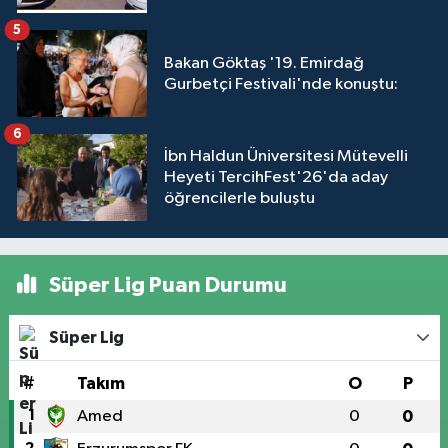
5
Bakan Göktaş '19. Emirdağ
Gurbetçi Festivali'nde konuştu:
6
İbn Haldun Üniversitesi Mütevelli
Heyeti TercihFest'26'da aday
öğrencilerle buluştu
Süper Lig Puan Durumu
Süper Lig
#
Takım
O
P
1
Amed
0
0