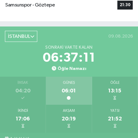
Samsunspor - Göztepe
21:30
İSTANBUL
09.08.2026
SONRAKI VAKTE KALAN
06:37:10
Öğle Namazı
İMSAK
GÜNEŞ
ÖĞLE
04:20
06:01
13:15
İKINDI
AKŞAM
YATSI
17:06
20:19
21:52