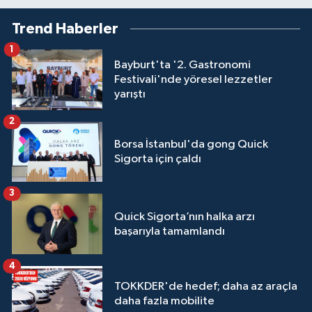
Trend Haberler
1
Bayburt'ta '2. Gastronomi
Festivali'nde yöresel lezzetler
yarıştı
2
Borsa İstanbul'da gong Quick
Sigorta için çaldı
3
Quick Sigorta’nın halka arzı
başarıyla tamamlandı
4
TOKKDER'de hedef; daha az araçla
daha fazla mobilite