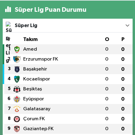
Süper Lig Puan Durumu
Süper Lig
#
Takım
O
P
1
Amed
0
0
2
Erzurumspor FK
0
0
3
Başakşehir
0
0
4
Kocaelispor
0
0
5
Beşiktaş
0
0
6
Eyüpspor
0
0
7
Galatasaray
0
0
8
Çorum FK
0
0
9
Gaziantep FK
0
0