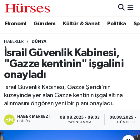
Ekonomi
Gündem
Kültür & Sanat
Politika
Sp
Ekonomi
Hava Durumu
Gündem
Trafik Durumu
HABERLER
DÜNYA
İsrail Güvenlik Kabinesi,
Kültür & Sanat
Süper Lig Puan Durumu ve Fikstür
"Gazze kentinin" işgalini
Politika
Tüm Manşetler
onayladı
İsrail Güvenlik Kabinesi, Gazze Şeridi'nin
Spor
Son Dakika Haberleri
kuzeyinde yer alan Gazze kentinin işgal altına
alınmasını öngören yeni bir planı onayladı.
Turizm
Haber Arşivi
HABER MERKEZI
08.08.2025 - 09:03
08.08.2025 - 
EDITÖR
YAYINLANMA
GÜNCELLEM