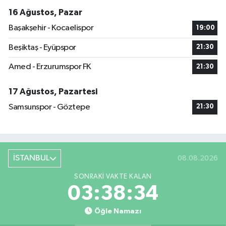
16 Ağustos, Pazar
Başakşehir - Kocaelispor
19:00
Beşiktaş - Eyüpspor
21:30
Amed - Erzurumspor FK
21:30
17 Ağustos, Pazartesi
Samsunspor - Göztepe
21:30
İSTANBUL
08.08.2026
SONRAKI VAKTE KALAN
03:38:33
Öğle Namazı