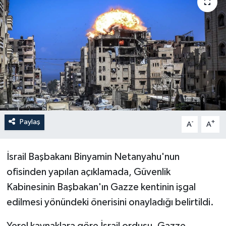
Paylaş
-
+
A
A
İsrail Başbakanı Binyamin Netanyahu'nun
ofisinden yapılan açıklamada, Güvenlik
Kabinesinin Başbakan'ın Gazze kentinin işgal
edilmesi yönündeki önerisini onayladığı belirtildi.
Yerel kaynaklara göre İsrail ordusu, Gazze