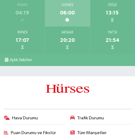
İMSAK
GÜNEŞ
ÖĞLE
04:19
06:00
13:15
İKINDI
AKŞAM
YATSI
17:07
20:20
21:54
Aylık Vakitler
Hava Durumu
Trafik Durumu
Puan Durumu ve Fikstür
Tüm Manşetler