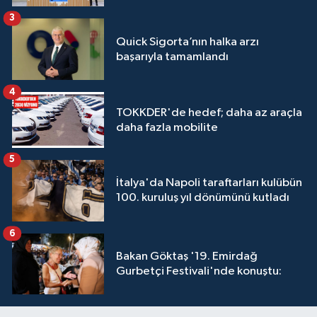
3
Quick Sigorta’nın halka arzı
başarıyla tamamlandı
4
TOKKDER'de hedef; daha az araçla
daha fazla mobilite
5
İtalya'da Napoli taraftarları kulübün
100. kuruluş yıl dönümünü kutladı
6
Bakan Göktaş '19. Emirdağ
Gurbetçi Festivali'nde konuştu: