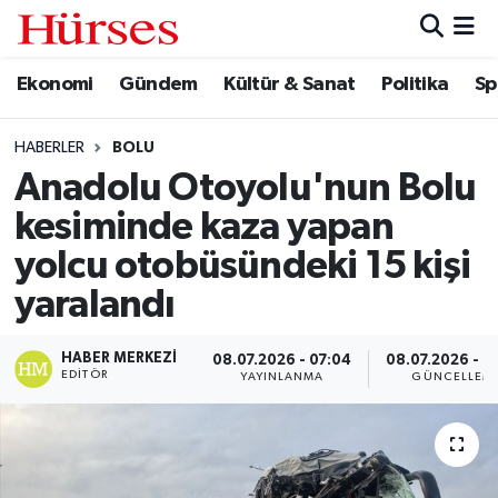
Ekonomi
Gündem
Kültür & Sanat
Politika
Sp
Ekonomi
Hava Durumu
Gündem
Trafik Durumu
HABERLER
BOLU
Anadolu Otoyolu'nun Bolu
Kültür & Sanat
Süper Lig Puan Durumu ve Fikstür
kesiminde kaza yapan
Politika
Tüm Manşetler
yolcu otobüsündeki 15 kişi
yaralandı
Spor
Son Dakika Haberleri
HABER MERKEZI
08.07.2026 - 07:04
08.07.2026 - 0
Turizm
Haber Arşivi
EDITÖR
YAYINLANMA
GÜNCELLEM