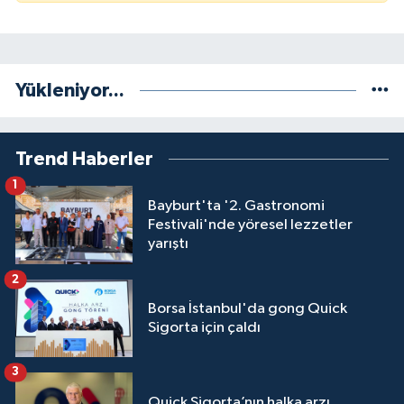
Yükleniyor...
Trend Haberler
1
Bayburt'ta '2. Gastronomi
Festivali'nde yöresel lezzetler
yarıştı
2
Borsa İstanbul'da gong Quick
Sigorta için çaldı
3
Quick Sigorta’nın halka arzı