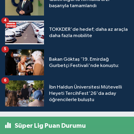
başarıyla tamamlandı
4
TOKKDER'de hedef; daha az araçla
daha fazla mobilite
5
Bakan Göktaş '19. Emirdağ
Gurbetçi Festivali'nde konuştu:
6
İbn Haldun Üniversitesi Mütevelli
Heyeti TercihFest'26'da aday
öğrencilerle buluştu
Süper Lig Puan Durumu