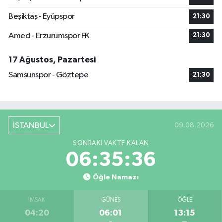
Beşiktaş - Eyüpspor
21:30
Amed - Erzurumspor FK
21:30
17 Ağustos, Pazartesi
Samsunspor - Göztepe
21:30
İSTANBUL
09.08.2026
SONRAKI VAKTE KALAN
06:35:35
Öğle Namazı
İMSAK
GÜNEŞ
ÖĞLE
04:20
06:01
13:15