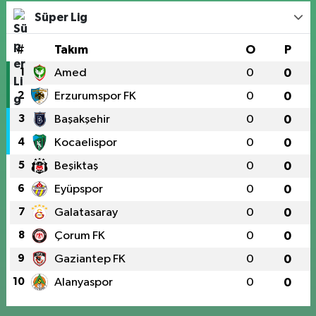
Süper Lig
#
Takım
O
P
1
Amed
0
0
2
Erzurumspor FK
0
0
3
Başakşehir
0
0
4
Kocaelispor
0
0
5
Beşiktaş
0
0
6
Eyüpspor
0
0
7
Galatasaray
0
0
8
Çorum FK
0
0
9
Gaziantep FK
0
0
10
Alanyaspor
0
0