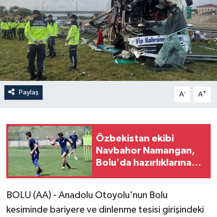
Paylaş
-
+
A
A
Özbekistan ekibi
Navbahor Namangan,
Bolu'da hazırlıklarına
başladı
BOLU (AA) - Anadolu Otoyolu'nun Bolu
kesiminde bariyere ve dinlenme tesisi girişindeki