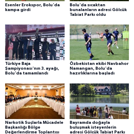
Esenler Erokspor, Bolu'da
Bolu'da sıcaktan
kampa girdi
bunalanların adresi Gölcük
Tabiat Parkı oldu
Türkiye Baja
Özbekistan ekibi Navbahor
Şampiyonası'nın 3. ayağı,
Namangan, Bolu'da
Bolu'da tamamlandı
hazırlıklarına başladı
Narkotik Suçlarla Mücadele
Bayramda doğayla
Başkanlığı Bölge
buluşmak isteyenlerin
Değerlendirme Toplantısı
adresi Gölcük Tabiat Parkı