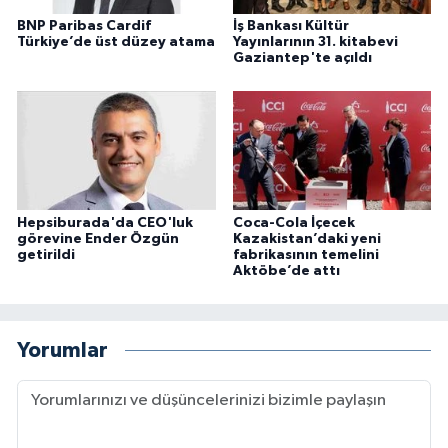
BNP Paribas Cardif
İş Bankası Kültür
Türkiye’de üst düzey atama
Yayınlarının 31. kitabevi
Gaziantep'te açıldı
Hepsiburada'da CEO'luk
Coca-Cola İçecek
görevine Ender Özgün
Kazakistan’daki yeni
getirildi
fabrikasının temelini
Aktöbe’de attı
Yorumlar