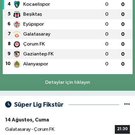
4
Kocaelispor
0
0
5
Beşiktaş
0
0
6
Eyüpspor
0
0
7
Galatasaray
0
0
8
Çorum FK
0
0
9
Gaziantep FK
0
0
10
Alanyaspor
0
0
Detaylar için tıklayın
Süper Lig Fikstür
14 Ağustos, Cuma
Galatasaray - Çorum FK
21:30