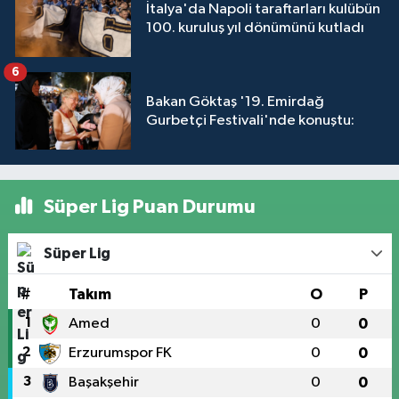
İtalya'da Napoli taraftarları kulübün
100. kuruluş yıl dönümünü kutladı
6
Bakan Göktaş '19. Emirdağ
Gurbetçi Festivali'nde konuştu:
Süper Lig Puan Durumu
Süper Lig
#
Takım
O
P
1
Amed
0
0
2
Erzurumspor FK
0
0
3
Başakşehir
0
0