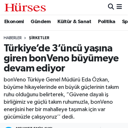
Ekonomi
Gündem
Kültür & Sanat
Politika
Sp
Ekonomi
Hava Durumu
Gündem
Trafik Durumu
HABERLER
ŞIRKETLER
Türkiye’de 3’üncü yaşına
Kültür & Sanat
Süper Lig Puan Durumu ve Fikstür
giren bonVeno büyümeye
Politika
Tüm Manşetler
devam ediyor
bonVeno Türkiye Genel Müdürü Eda Özkan,
Spor
Son Dakika Haberleri
büyüme hikayelerinde en büyük güçlerinin takım
ruhu olduğunu belirterek, “Güvene dayalı iş
Turizm
Haber Arşivi
birliğimiz ve güçlü takım ruhumuzla, bonVeno
enerjisini her bir mahalleye taşımak için var
gücümüzle çalışıyoruz’’ dedi.