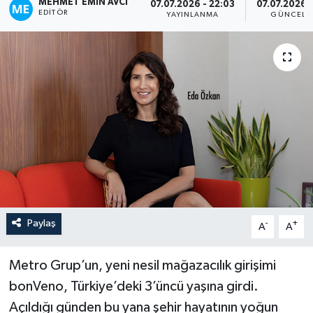
MEHMET EMIN AVCI
07.07.2026 - 22:03
07.07.2026 -
EDITÖR
YAYINLANMA
GÜNCELL
Paylaş
-
+
A
A
Metro Grup’un, yeni nesil mağazacılık girişimi
bonVeno, Türkiye’deki 3’üncü yaşına girdi.
Açıldığı günden bu yana şehir hayatının yoğun