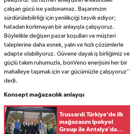
pekiştirdi. Bu hizmet anlayışının arkasındaki
çalışan gücü ise yadsınamaz. Başarımızın
sürdürülebilirliği için yenilikçiği teşvik ediyor;
hatadan korkmayan bir anlayışla çalışıyoruz.
Böylelikle değişen pazar koşulları ve müşteri
taleplerine daha esnek, yalın ve hızlı çözümlerle
adapte olabiliyoruz. Güvene dayalı iş birliğimiz ve
güçlü takım ruhumuzla, bonVeno enerjisini her bir
mahalleye taşımak için var gücümüzle çalışıyoruz’’
dedi.
Konsept mağazacılık anlayışı
Trussardi Türkiye’de ilk
mağazasını Ipekyol
Group ile Antalya’da