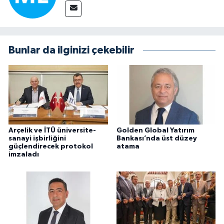
Bunlar da ilginizi çekebilir
Arçelik ve İTÜ üniversite-
Golden Global Yatırım
sanayi işbirliğini
Bankası’nda üst düzey
güçlendirecek protokol
atama
imzaladı