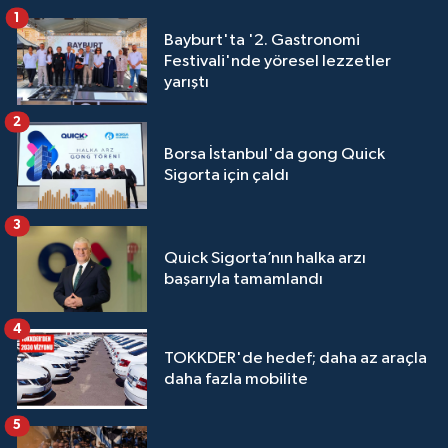
1
Bayburt'ta '2. Gastronomi
Festivali'nde yöresel lezzetler
yarıştı
2
Borsa İstanbul'da gong Quick
Sigorta için çaldı
3
Quick Sigorta’nın halka arzı
başarıyla tamamlandı
4
TOKKDER'de hedef; daha az araçla
daha fazla mobilite
5