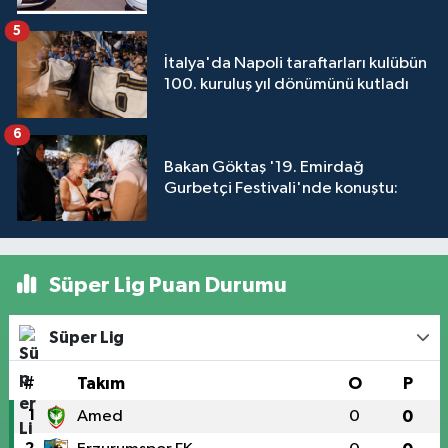
5
İtalya'da Napoli taraftarları kulübün
100. kuruluş yıl dönümünü kutladı
6
Bakan Göktaş '19. Emirdağ
Gurbetçi Festivali'nde konuştu:
Süper Lig Puan Durumu
Süper Lig
#
Takım
O
P
1
Amed
0
0