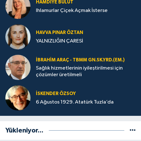
HAMDIYE BULUT
Ihlamurlar Çiçek Açmak İsterse
HAVVA PINAR ÖZTAN
YALNIZLIĞIN ÇARESİ
İBRAHIM ARAÇ - TBMM GN.SK.YRD.(EM.)
Sağlık hizmetlerinin iyileştirilmesi için
çözümler üretilmeli
İSKENDER ÖZSOY
6 Ağustos 1929. Atatürk Tuzla’da
Yükleniyor...