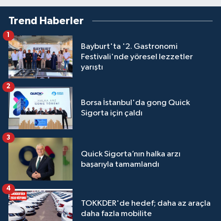
Trend Haberler
1
Bayburt'ta '2. Gastronomi
Festivali'nde yöresel lezzetler
yarıştı
2
Borsa İstanbul'da gong Quick
Sigorta için çaldı
3
Quick Sigorta’nın halka arzı
başarıyla tamamlandı
4
TOKKDER'de hedef; daha az araçla
daha fazla mobilite