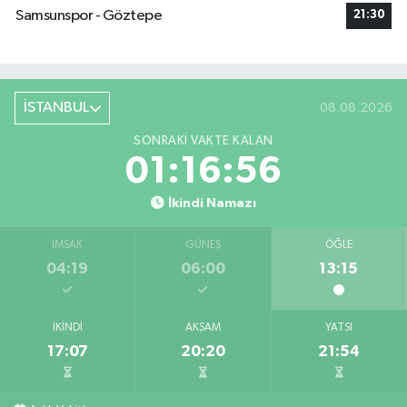
Samsunspor - Göztepe
21:30
İSTANBUL
08.08.2026
SONRAKI VAKTE KALAN
01:16:56
İkindi Namazı
İMSAK
GÜNEŞ
ÖĞLE
04:19
06:00
13:15
İKINDI
AKŞAM
YATSI
17:07
20:20
21:54