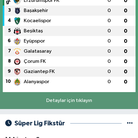
2
Erzurumspor FK
0
0
3
Başakşehir
0
0
4
Kocaelispor
0
0
5
Beşiktaş
0
0
6
Eyüpspor
0
0
7
Galatasaray
0
0
8
Çorum FK
0
0
9
Gaziantep FK
0
0
10
Alanyaspor
0
0
Detaylar için tıklayın
Süper Lig Fikstür