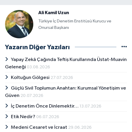
Ali Kamil Uzun
Türkiye İç Denetim Enstitüsü Kurucu ve
Onursal Başkanı
Yazarın Diğer Yazıları
Yapay Zekâ Çağında Teftiş Kurullarında Üstat-Muavin
Geleneği
03.08.2026
Koltuğun Gölgesi
27.07.2026
Güçlü Sivil Toplumun Anahtarı: Kurumsal Yönetişim ve
Güven
20.07.2026
İç Denetim Önce Dinlemektir…
13.07.2026
Etik Nedir?
06.07.2026
Medeni Cesaret ve İcraat
29.06.2026