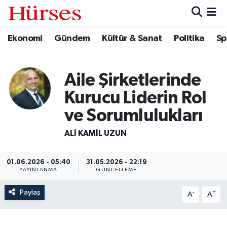
Ekonomi
Gündem
Kültür & Sanat
Politika
Sp
Ekonomi
Hava Durumu
Gündem
Trafik Durumu
Aile Şirketlerinde
Kültür & Sanat
Süper Lig Puan Durumu ve Fikstür
Kurucu Liderin Rol
ve Sorumlulukları
Politika
Tüm Manşetler
ALI KAMIL UZUN
Spor
Son Dakika Haberleri
01.06.2026 - 05:40
31.05.2026 - 22:19
Turizm
Haber Arşivi
YAYINLANMA
GÜNCELLEME
Paylaş
-
+
A
A