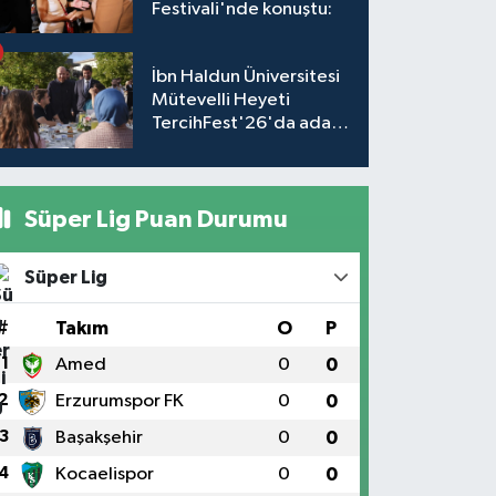
Festivali'nde konuştu:
İbn Haldun Üniversitesi
Mütevelli Heyeti
TercihFest'26'da aday
öğrencilerle buluştu
Süper Lig Puan Durumu
Süper Lig
#
Takım
O
P
1
Amed
0
0
2
Erzurumspor FK
0
0
3
Başakşehir
0
0
4
Kocaelispor
0
0