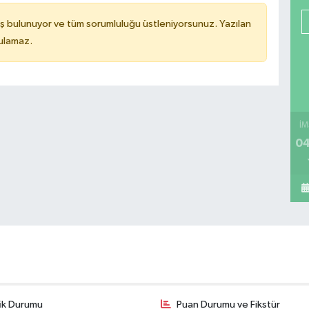
ş bulunuyor ve tüm sorumluluğu üstleniyorsunuz. Yazılan
tulamaz.
İM
04
fik Durumu
Puan Durumu ve Fikstür