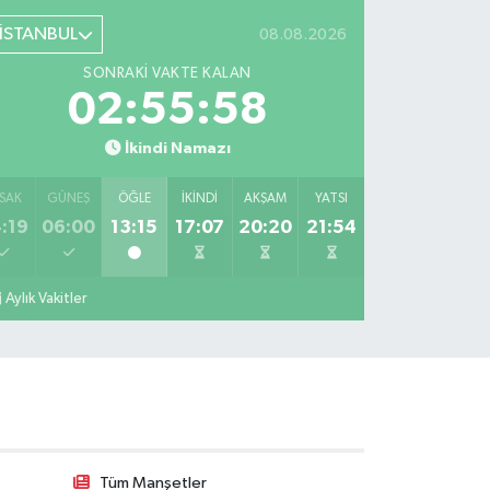
İSTANBUL
08.08.2026
SONRAKI VAKTE KALAN
02:55:57
İkindi Namazı
SAK
GÜNEŞ
ÖĞLE
İKINDI
AKŞAM
YATSI
:19
06:00
13:15
17:07
20:20
21:54
Aylık Vakitler
Tüm Manşetler