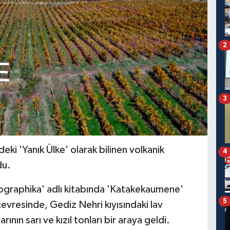
2
3
ki 'Yanık Ülke' olarak bilinen volkanik
4
du.
ographika' adlı kitabında 'Katakekaumene'
5
çevresinde, Gediz Nehri kıyısındaki lav
rının sarı ve kızıl tonları bir araya geldi.