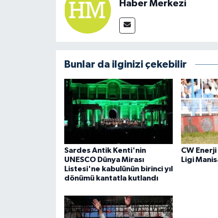
Haber Merkezi
Bunlar da ilginizi çekebilir
Sardes Antik Kenti'nin
CW Enerji
UNESCO Dünya Mirası
Ligi Manis
Listesi'ne kabulünün birinci yıl
dönümü kantatla kutlandı