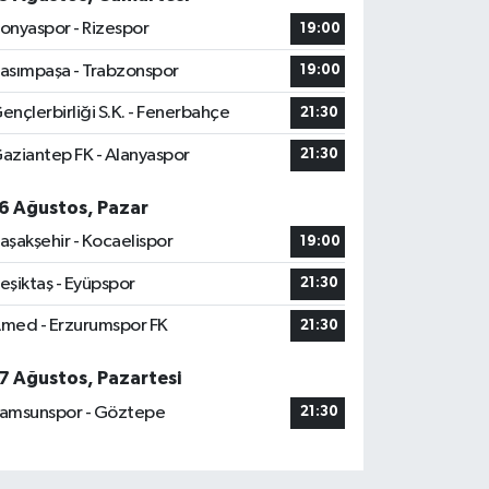
onyaspor - Rizespor
19:00
asımpaşa - Trabzonspor
19:00
ençlerbirliği S.K. - Fenerbahçe
21:30
aziantep FK - Alanyaspor
21:30
6 Ağustos, Pazar
aşakşehir - Kocaelispor
19:00
eşiktaş - Eyüpspor
21:30
med - Erzurumspor FK
21:30
7 Ağustos, Pazartesi
amsunspor - Göztepe
21:30