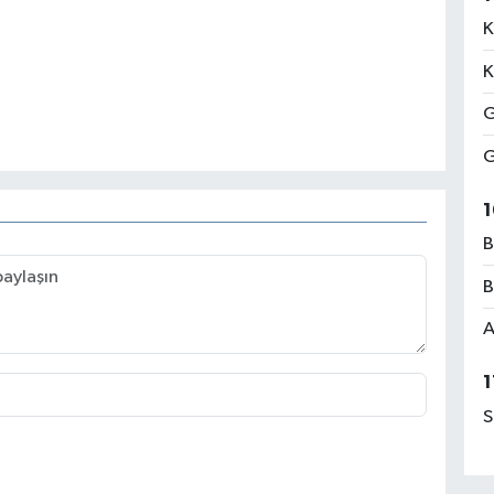
K
K
G
G
1
B
B
A
1
S