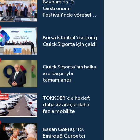
Bayburt'ta '2.
Gastronomi
Festivali'nde yöresel
lezzetler yarıştı
Borsa İstanbul'da gong
Quick Sigorta için çaldı
Quick Sigorta’nın halka
arzı başarıyla
tamamlandı
TOKKDER'de hedef;
daha az araçla daha
fazla mobilite
Bakan Göktaş '19.
Emirdağ Gurbetçi