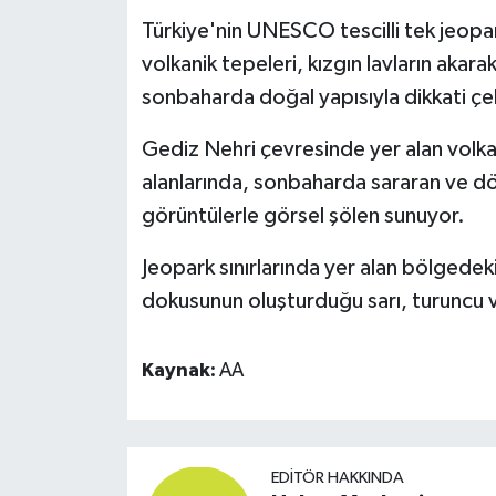
Türkiye'nin UNESCO tescilli tek jeopa
volkanik tepeleri, kızgın lavların akar
sonbaharda doğal yapısıyla dikkati çe
Gediz Nehri çevresinde yer alan volkan
alanlarında, sonbaharda sararan ve dö
görüntülerle görsel şölen sunuyor.
Jeopark sınırlarında yer alan bölgedeki 
dokusunun oluşturduğu sarı, turuncu ve y
Kaynak:
AA
EDITÖR HAKKINDA