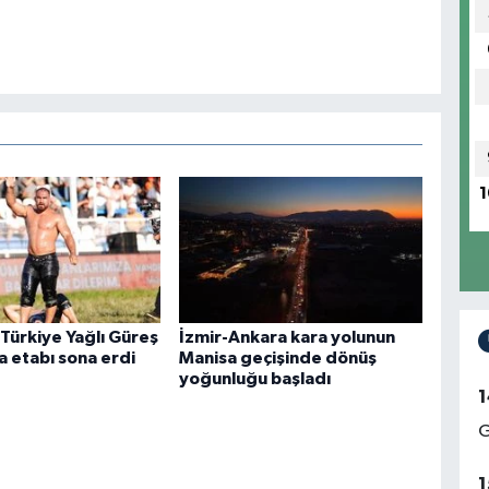
1
 Türkiye Yağlı Güreş
İzmir-Ankara kara yolunun
a etabı sona erdi
Manisa geçişinde dönüş
yoğunluğu başladı
1
G
1