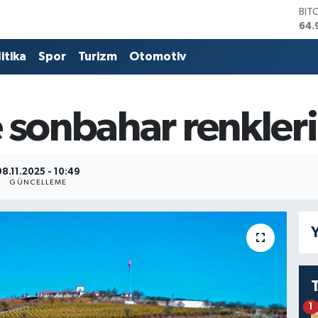
BIT
64.
DO
47,
itika
Spor
Turizm
Otomotiv
EU
55,
STE
64,
 sonbahar renkleri
GRA
666
BİS
13.
08.11.2025 - 10:49
GÜNCELLEME
Y
1