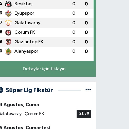
5
Beşiktaş
0
0
6
Eyüpspor
0
0
7
Galatasaray
0
0
8
Çorum FK
0
0
9
Gaziantep FK
0
0
0
Alanyaspor
0
0
Detaylar için tıklayın
Süper Lig Fikstür
4 Ağustos, Cuma
alatasaray - Çorum FK
21:30
5 Ağustos, Cumartesi