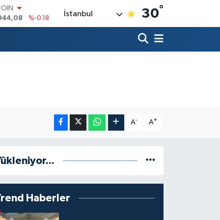
°
COIN
30
İstanbul
944,08
%-0.18
LAR
7436
%0.18
RO
2510
%0.32
RLİN
4811
%0.38
M ALTIN
0.55
%0.03
T100
779
%-14
-
+
A
A
ükleniyor...
Trend Haberler