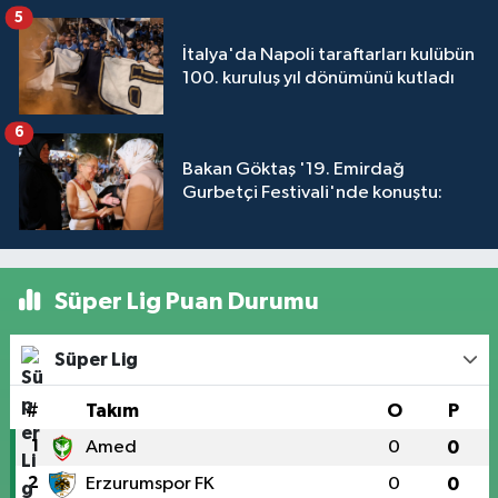
5
İtalya'da Napoli taraftarları kulübün
100. kuruluş yıl dönümünü kutladı
6
Bakan Göktaş '19. Emirdağ
Gurbetçi Festivali'nde konuştu:
Süper Lig Puan Durumu
Süper Lig
#
Takım
O
P
1
Amed
0
0
2
Erzurumspor FK
0
0