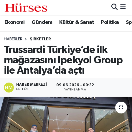
Ekonomi
Gündem
Kültür & Sanat
Politika
Sp
Ekonomi
Hava Durumu
Gündem
Trafik Durumu
HABERLER
ŞIRKETLER
Trussardi Türkiye’de ilk
Kültür & Sanat
Süper Lig Puan Durumu ve Fikstür
mağazasını Ipekyol Group
Politika
Tüm Manşetler
ile Antalya’da açtı
Spor
Son Dakika Haberleri
HABER MERKEZI
09.06.2026 - 00:32
EDITÖR
YAYINLANMA
Turizm
Haber Arşivi