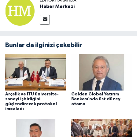
EDITÖR HAKKINDA
Haber Merkezi
Bunlar da ilginizi çekebilir
Arçelik ve İTÜ üniversite-
Golden Global Yatırım
sanayi işbirliğini
Bankası’nda üst düzey
güçlendirecek protokol
atama
imzaladı