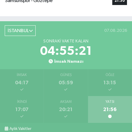
Samsunspor - Göztepe
21:30
İSTANBUL
07.08.2026
SONRAKI VAKTE KALAN
04:55:20
İmsak Namazı
İMSAK
GÜNEŞ
ÖĞLE
04:17
05:59
13:15
İKINDI
AKŞAM
YATSI
17:07
20:21
21:56
Aylık Vakitler