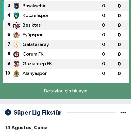
3
Başakşehir
0
0
4
Kocaelispor
0
0
5
Beşiktaş
0
0
6
Eyüpspor
0
0
7
Galatasaray
0
0
8
Çorum FK
0
0
9
Gaziantep FK
0
0
10
Alanyaspor
0
0
Detaylar için tıklayın
Süper Lig Fikstür
14 Ağustos, Cuma