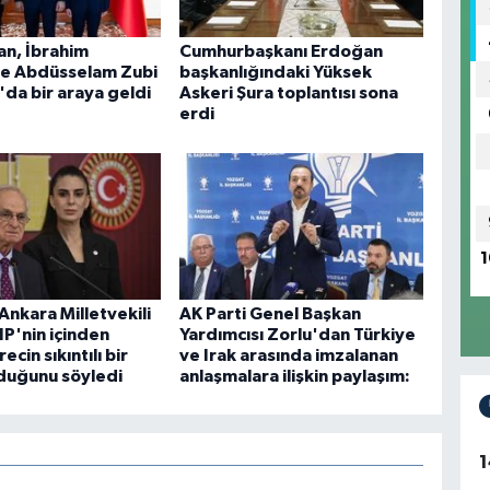
an, İbrahim
Cumhurbaşkanı Erdoğan
ve Abdüsselam Zubi
başkanlığındaki Yüksek
'da bir araya geldi
Askeri Şura toplantısı sona
erdi
1
 Ankara Milletvekili
AK Parti Genel Başkan
P'nin içinden
Yardımcısı Zorlu'dan Türkiye
ecin sıkıntılı bir
ve Irak arasında imzalanan
duğunu söyledi
anlaşmalara ilişkin paylaşım:
1