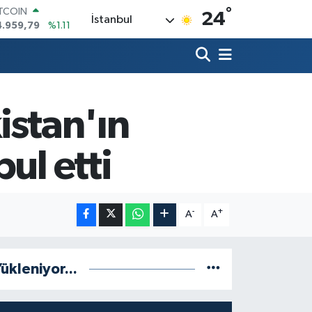
°
ITCOIN
24
İstanbul
4.959,79
%1.11
OLAR
7,7436
%0.18
URO
5,2510
%0.32
TERLİN
4,4811
%0.38
istan'ın
RAM ALTIN
660.55
%0.03
ul etti
İST100
3.779
%-14
-
+
A
A
ükleniyor...