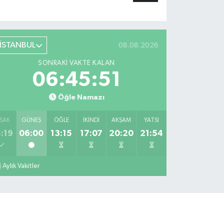
İSTANBUL
08.08.2026
SONRAKI VAKTE KALAN
06:45:51
Öğle Namazı
SAK
GÜNEŞ
ÖĞLE
İKINDI
AKŞAM
YATSI
:19
06:00
13:15
17:07
20:20
21:54
Aylık Vakitler