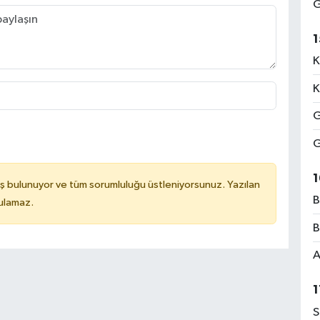
G
1
K
K
G
G
1
ş bulunuyor ve tüm sorumluluğu üstleniyorsunuz. Yazılan
B
tulamaz.
B
A
1
S