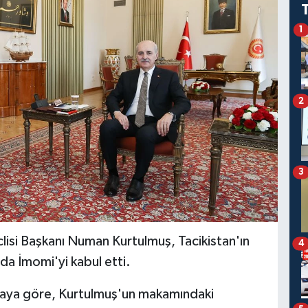
1
2
3
isi Başkanı Numan Kurtulmuş, Tacikistan'ın
4
a İmomi'yi kabul etti.
aya göre, Kurtulmuş'un makamındaki