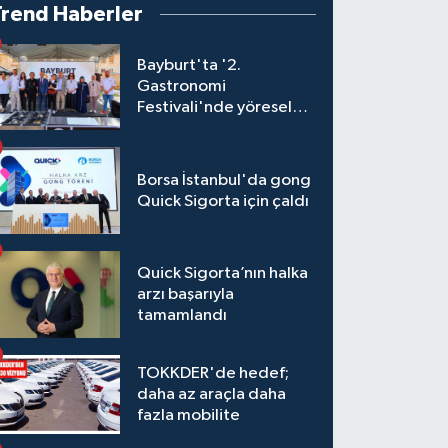
Trend Haberler
Bayburt'ta '2.
Gastronomi
Festivali'nde yöresel
lezzetler yarıştı
Borsa İstanbul'da gong
Quick Sigorta için çaldı
Quick Sigorta’nın halka
arzı başarıyla
tamamlandı
TOKKDER'de hedef;
daha az araçla daha
fazla mobilite