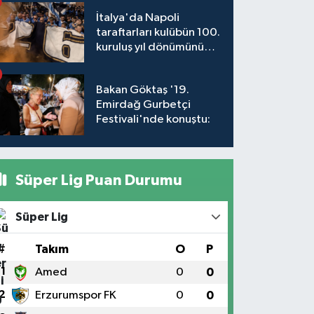
İtalya'da Napoli
taraftarları kulübün 100.
kuruluş yıl dönümünü
kutladı
Bakan Göktaş '19.
Emirdağ Gurbetçi
Festivali'nde konuştu:
Süper Lig Puan Durumu
Süper Lig
#
Takım
O
P
1
Amed
0
0
2
Erzurumspor FK
0
0