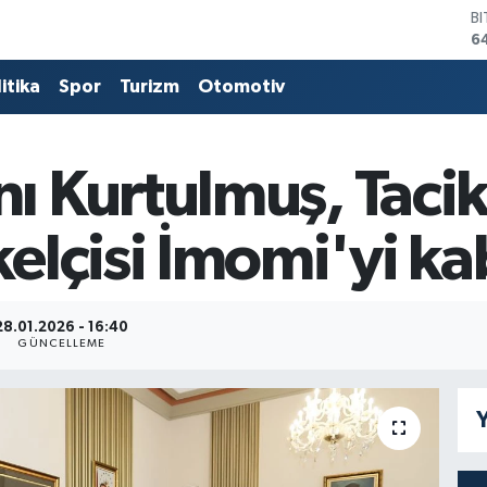
B
6
D
4
itika
Spor
Turizm
Otomotiv
E
5
S
6
 Kurtulmuş, Tacik
G
6
lçisi İmomi'yi kab
B
1
28.01.2026 - 16:40
GÜNCELLEME
Y