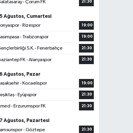
alatasaray - Çorum FK
21:30
5 Ağustos, Cumartesi
onyaspor - Rizespor
19:00
asımpaşa - Trabzonspor
19:00
ençlerbirliği S.K. - Fenerbahçe
21:30
aziantep FK - Alanyaspor
21:30
6 Ağustos, Pazar
aşakşehir - Kocaelispor
19:00
eşiktaş - Eyüpspor
21:30
med - Erzurumspor FK
21:30
7 Ağustos, Pazartesi
amsunspor - Göztepe
21:30