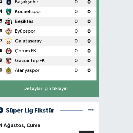
3
Başakşehir
0
0
4
Kocaelispor
0
0
5
Beşiktaş
0
0
6
Eyüpspor
0
0
7
Galatasaray
0
0
8
Çorum FK
0
0
9
Gaziantep FK
0
0
0
Alanyaspor
0
0
Detaylar için tıklayın
Süper Lig Fikstür
4 Ağustos, Cuma