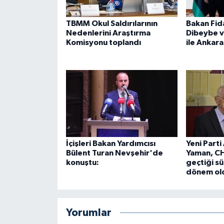
TBMM Okul Saldırılarının
Bakan Fid
Nedenlerini Araştırma
Dibeybe 
Komisyonu toplandı
ile Ankara
İçişleri Bakan Yardımcısı
Yeni Parti
Bülent Turan Nevşehir'de
Yaman, CH
konuştu:
geçtiği sür
dönem ol
Yorumlar