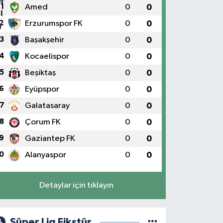
1
Amed
0
0
2
Erzurumspor FK
0
0
3
Başakşehir
0
0
4
Kocaelispor
0
0
5
Beşiktaş
0
0
6
Eyüpspor
0
0
7
Galatasaray
0
0
8
Çorum FK
0
0
9
Gaziantep FK
0
0
0
Alanyaspor
0
0
Detaylar için tıklayın
Süper Lig Fikstür