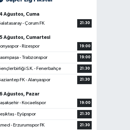
4 Ağustos, Cuma
alatasaray - Çorum FK
21:30
5 Ağustos, Cumartesi
onyaspor - Rizespor
19:00
asımpaşa - Trabzonspor
19:00
ençlerbirliği S.K. - Fenerbahçe
21:30
aziantep FK - Alanyaspor
21:30
6 Ağustos, Pazar
aşakşehir - Kocaelispor
19:00
eşiktaş - Eyüpspor
21:30
med - Erzurumspor FK
21:30