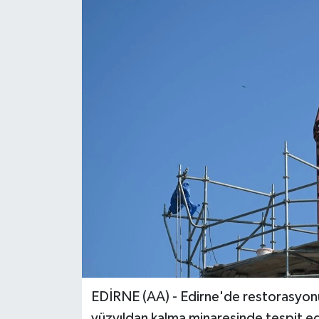
EDİRNE (AA) - Edirne'de restorasyon
yüzyıldan kalma minaresinde tespit edi