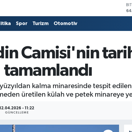
BI
64
DO
47
itika
Spor
Turizm
Otomotiv
EU
55
ST
64
n Camisi'nin tarih
GR
65
a' tamamlandı
Bİ
13
üzyıldan kalma minaresinde tespit edilen s
eden üretilen külah ve petek minareye yerl
12.04.2026 - 11:22
GÜNCELLEME