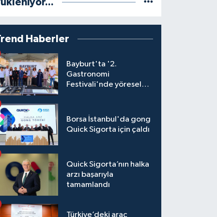
ükleniyor...
Trend Haberler
Bayburt'ta '2.
Gastronomi
Festivali'nde yöresel
lezzetler yarıştı
Borsa İstanbul'da gong
Quick Sigorta için çaldı
Quick Sigorta’nın halka
arzı başarıyla
tamamlandı
Türkiye’deki araç