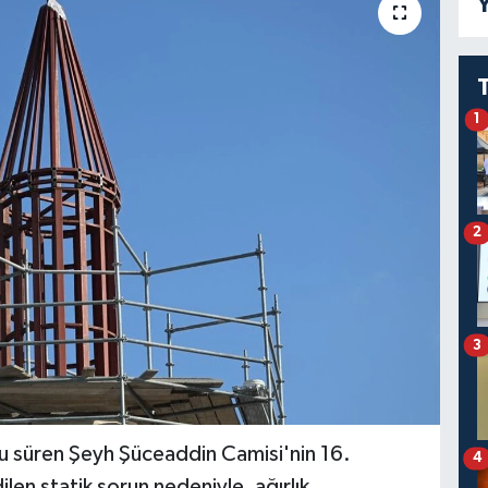
Y
1
2
3
u süren Şeyh Şüceaddin Camisi'nin 16.
4
len statik sorun nedeniyle, ağırlık