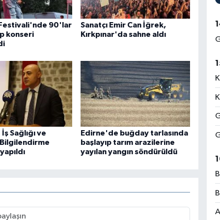
1
Festivali'nde 90'lar
Sanatçı Emir Can İğrek,
p konseri
Kırkpınar'da sahne aldı
G
di
1
K
K
G
İş Sağlığı ve
Edirne'de buğday tarlasında
G
 Bilgilendirme
başlayıp tarım arazilerine
 yapıldı
yayılan yangın söndürüldü
1
B
B
A