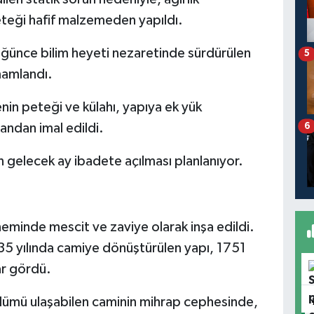
eteği hafif malzemeden yapıldı.
ğünce bilim heyeti nezaretinde sürdürülen
5
mamlandı.
enin peteği ve külahı, yapıya ek yük
6
andan imal edildi.
in gelecek ay ibadete açılması planlanıyor.
minde mescit ve zaviye olarak inşa edildi.
35 yılında camiye dönüştürülen yapı, 1751
ar gördü.
lümü ulaşabilen caminin mihrap cephesinde,