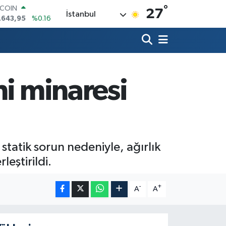
°
TCOIN
27
İstanbul
.643,95
%0.16
LAR
,6006
%0.06
RO
,0250
%0.02
ERLİN
,2398
%0.2
i minaresi
AM ALTIN
13.94
%0.32
ST100
.768
%48
tatik sorun nedeniyle, ağırlık
eştirildi.
-
+
A
A