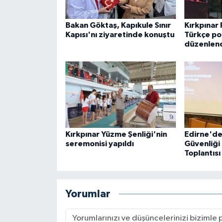
Bakan Göktaş, Kapıkule Sınır
Kırkpınar 
Kapısı'nı ziyaretinde konuştu
Türkçe po
düzenlen
Kırkpınar Yüzme Şenliği'nin
Edirne'de 
seremonisi yapıldı
Güvenliği
Toplantısı
Yorumlar