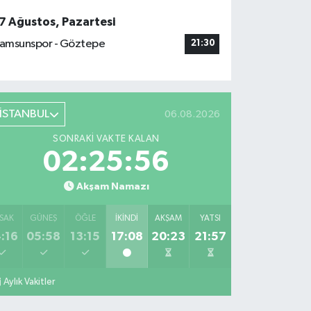
7 Ağustos, Pazartesi
amsunspor - Göztepe
21:30
İSTANBUL
06.08.2026
SONRAKI VAKTE KALAN
02:25:56
Akşam Namazı
SAK
GÜNEŞ
ÖĞLE
İKINDI
AKŞAM
YATSI
:16
05:58
13:15
17:08
20:23
21:57
Aylık Vakitler