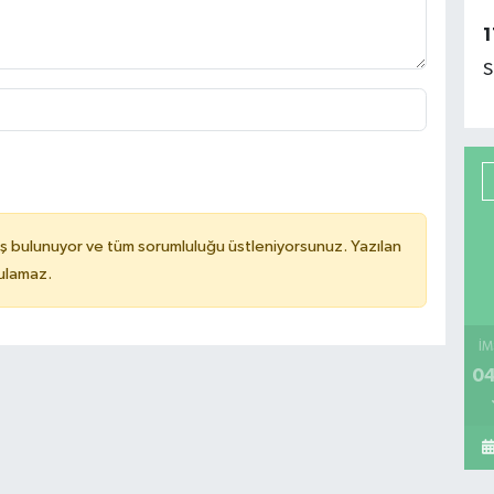
1
S
ş bulunuyor ve tüm sorumluluğu üstleniyorsunuz. Yazılan
tulamaz.
İM
04