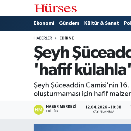
Ekonomi
Hava Durumu
Ekonomi
Gündem
Kültür & Sanat
Pol
Gündem
Trafik Durumu
HABERLER
EDIRNE
Şeyh Şüceaddi
Kültür & Sanat
Süper Lig Puan Durumu ve Fikstür
'hafif külahl
Politika
Tüm Manşetler
Spor
Son Dakika Haberleri
Şeyh Şüceaddin Camisi'nin 16. y
oluşturmaması için hafif malzem
Turizm
Haber Arşivi
HABER MERKEZI
12.04.2026 - 10:38
EDITÖR
YAYINLANMA