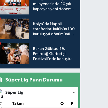
muayenesinde 20 yılı
kapsayan yeni dönem
başlıyor
İtalya'da Napoli
taraftarları kulübün 100.
kuruluş yıl dönümünü
kutladı
Bakan Göktaş '19.
Emirdağ Gurbetçi
Festivali'nde konuştu:
Süper Lig Puan Durumu
Süper Lig
#
Takım
O
P