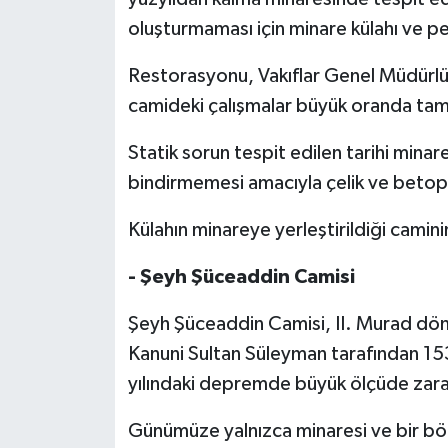
oluşturmaması için minare külahı ve p
Restorasyonu, Vakıflar Genel Müdürlü
camideki çalışmalar büyük oranda ta
Statik sorun tespit edilen tarihi minar
bindirmemesi amacıyla çelik ve betop
Külahın minareye yerleştirildiği camin
- Şeyh Şüceaddin Camisi
Şeyh Şüceaddin Camisi, II. Murad döne
Kanuni Sultan Süleyman tarafından 15
yılındaki depremde büyük ölçüde zar
Günümüze yalnızca minaresi ve bir bö