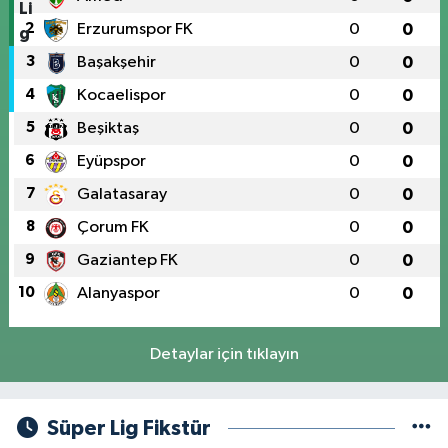
2
Erzurumspor FK
0
0
3
Başakşehir
0
0
4
Kocaelispor
0
0
5
Beşiktaş
0
0
6
Eyüpspor
0
0
7
Galatasaray
0
0
8
Çorum FK
0
0
9
Gaziantep FK
0
0
10
Alanyaspor
0
0
Detaylar için tıklayın
Süper Lig Fikstür