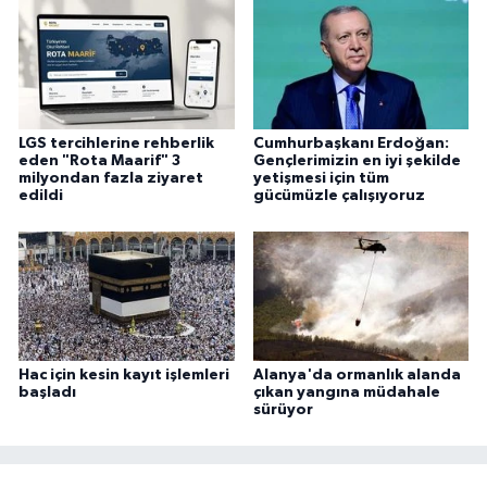
LGS tercihlerine rehberlik
Cumhurbaşkanı Erdoğan:
eden "Rota Maarif" 3
Gençlerimizin en iyi şekilde
milyondan fazla ziyaret
yetişmesi için tüm
edildi
gücümüzle çalışıyoruz
Hac için kesin kayıt işlemleri
Alanya'da ormanlık alanda
başladı
çıkan yangına müdahale
sürüyor