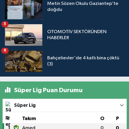
Metin Sözen Okulu Gaziantep’te
doğdu
5
OTOMOTİV SEKTÖRÜNDEN
HABERLER
6
Bahçelievler'de 4 katlı bina çöktü
(3)
Süper Lig Puan Durumu
Süper Lig
#
Takım
O
P
1
Amed
0
0