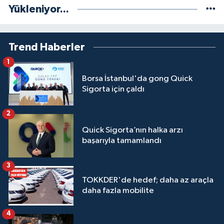
Yükleniyor...
Trend Haberler
1
Borsa İstanbul'da gong Quick
Sigorta için çaldı
2
Quick Sigorta’nın halka arzı
başarıyla tamamlandı
3
TOKKDER'de hedef; daha az araçla
daha fazla mobilite
4