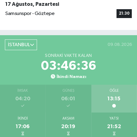
17 Ağustos, Pazartesi
Samsunspor - Göztepe
21:30
İSTANBUL
09.08.2026
SONRAKI VAKTE KALAN
03:46:35
İkindi Namazı
İMSAK
GÜNEŞ
ÖĞLE
04:20
06:01
13:15
İKINDI
AKŞAM
YATSI
17:06
20:19
21:52