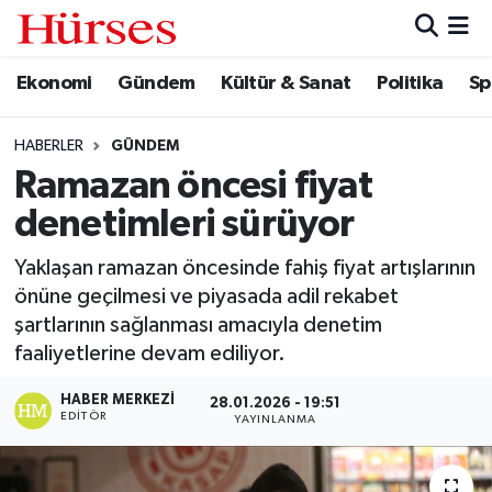
Ekonomi
Gündem
Kültür & Sanat
Politika
Sp
Ekonomi
Hava Durumu
Gündem
Trafik Durumu
HABERLER
GÜNDEM
Ramazan öncesi fiyat
Kültür & Sanat
Süper Lig Puan Durumu ve Fikstür
denetimleri sürüyor
Politika
Tüm Manşetler
Yaklaşan ramazan öncesinde fahiş fiyat artışlarının
önüne geçilmesi ve piyasada adil rekabet
Spor
Son Dakika Haberleri
şartlarının sağlanması amacıyla denetim
faaliyetlerine devam ediliyor.
Turizm
Haber Arşivi
HABER MERKEZI
28.01.2026 - 19:51
EDITÖR
YAYINLANMA