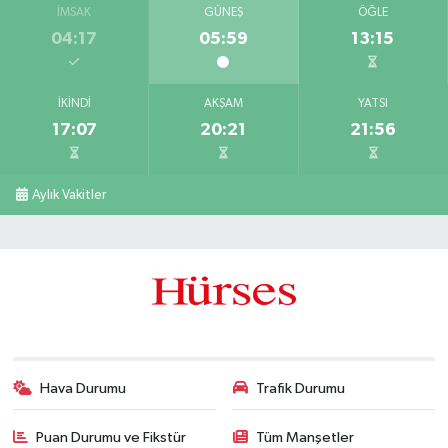
İMSAK
GÜNEŞ
ÖĞLE
04:17
05:59
13:15
İKINDI
AKŞAM
YATSI
17:07
20:21
21:56
Aylık Vakitler
Hava Durumu
Trafik Durumu
Puan Durumu ve Fikstür
Tüm Manşetler