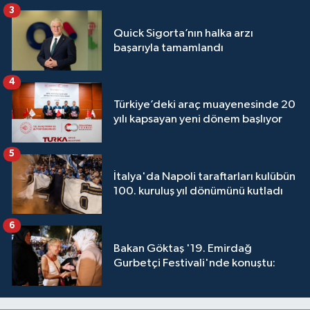
3
Quick Sigorta’nın halka arzı
başarıyla tamamlandı
4
Türkiye’deki araç muayenesinde 20
yılı kapsayan yeni dönem başlıyor
5
İtalya'da Napoli taraftarları kulübün
100. kuruluş yıl dönümünü kutladı
6
Bakan Göktaş '19. Emirdağ
Gurbetçi Festivali'nde konuştu: