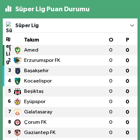
Süper Lig Puan Durumu
Süper Lig
#
Takım
O
P
1
Amed
0
0
2
Erzurumspor FK
0
0
3
Başakşehir
0
0
4
Kocaelispor
0
0
5
Beşiktaş
0
0
6
Eyüpspor
0
0
7
Galatasaray
0
0
8
Çorum FK
0
0
9
Gaziantep FK
0
0