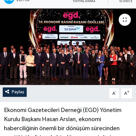
EDITÖR
YAYINLANMA
GÜNCEL
Paylaş
-
+
A
A
Ekonomi Gazetecileri Derneği (EGD) Yönetim
Kurulu Başkanı Hasan Arslan, ekonomi
haberciliğinin önemli bir dönüşüm sürecinden