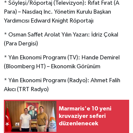
* Söyleşi/Röportaj (Televizyon): Rıfat Fırat (A
Para) – Nasdaq Inc. Yönetim Kurulu Başkan
Yardımcısı Edward Knight Röportajı
* Osman Saffet Arolat Yılın Yazarı: İdriz Çokal
(Para Dergisi)
* Yılın Ekonomi Programı (TV): Hande Demirel
(Bloomberg HT) – Ekonomik Görünüm
* Yılın Ekonomi Programı (Radyo): Ahmet Falih
Akıcı (TRT Radyo)
Marmaris'e 10 yeni
kruvaziyer seferi
düzenlenecek