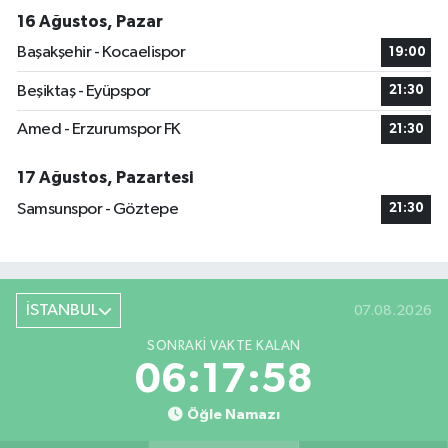
16 Ağustos, Pazar
Başakşehir - Kocaelispor
19:00
Beşiktaş - Eyüpspor
21:30
Amed - Erzurumspor FK
21:30
17 Ağustos, Pazartesi
Samsunspor - Göztepe
21:30
İSTANBUL
07.08.2026
SONRAKI VAKTE KALAN
06:17:57
Öğle Namazı