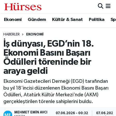
Ekonomi
Gündem
Kültür & Sanat
Politika
Sp
Ekonomi
Hava Durumu
Gündem
Trafik Durumu
HABERLER
EKONOMI
İş dünyası, EGD’nin 18.
Kültür & Sanat
Süper Lig Puan Durumu ve Fikstür
Ekonomi Basını Başarı
Politika
Tüm Manşetler
Ödülleri töreninde bir
araya geldi
Spor
Son Dakika Haberleri
Ekonomi Gazetecileri Derneği (EGD) tarafından
Turizm
Haber Arşivi
bu yıl 18’incisi düzenlenen Ekonomi Basını Başarı
Ödülleri, Atatürk Kültür Merkezi’nde (AKM)
gerçekleştirilen törenle sahiplerini buldu.
MEHMET EMIN AVCI
07.06.2026 - 00:32
07.06.2026 