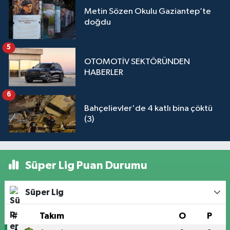
Metin Sözen Okulu Gaziantep’te
doğdu
5
OTOMOTİV SEKTÖRÜNDEN
HABERLER
6
Bahçelievler'de 4 katlı bina çöktü
(3)
Süper Lig Puan Durumu
Süper Lig
#
Takım
O
P