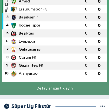
1
Amed
0
0
2
Erzurumspor FK
0
0
3
Başakşehir
0
0
4
Kocaelispor
0
0
5
Beşiktaş
0
0
6
Eyüpspor
0
0
7
Galatasaray
0
0
8
Çorum FK
0
0
9
Gaziantep FK
0
0
10
Alanyaspor
0
0
Detaylar için tıklayın
Süper Lig Fikstür