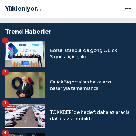
Yükleniyor...
Trend Haberler
1
Borsa İstanbul'da gong Quick
Sigorta için çaldı
2
Quick Sigorta’nın halka arzı
başarıyla tamamlandı
3
TOKKDER'de hedef; daha az araçla
daha fazla mobilite
4