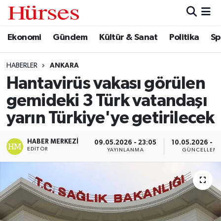
Ekonomi
Gündem
Kültür & Sanat
Politika
Sp
Ekonomi
Hava Durumu
Gündem
Trafik Durumu
HABERLER
ANKARA
Hantavirüs vakası görülen
Kültür & Sanat
Süper Lig Puan Durumu ve Fikstür
gemideki 3 Türk vatandaşı
Politika
Tüm Manşetler
yarın Türkiye'ye getirilecek
Spor
Son Dakika Haberleri
HABER MERKEZI
09.05.2026 - 23:05
10.05.2026 - 0
EDITÖR
YAYINLANMA
GÜNCELLEM
Turizm
Haber Arşivi