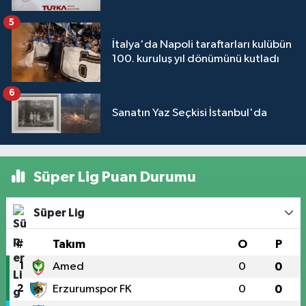
5
İtalya'da Napoli taraftarları kulübün
100. kuruluş yıl dönümünü kutladı
6
Sanatın Yaz Seçkisi İstanbul'da
Süper Lig Puan Durumu
Süper Lig
#
Takım
O
P
1
Amed
0
0
2
Erzurumspor FK
0
0