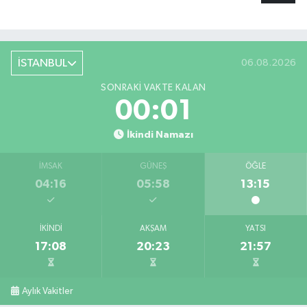
İSTANBUL
06.08.2026
SONRAKI VAKTE KALAN
00:00
İkindi Namazı
İMSAK
GÜNEŞ
ÖĞLE
04:16
05:58
13:15
İKINDI
AKŞAM
YATSI
17:08
20:23
21:57
Aylık Vakitler