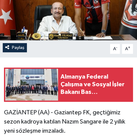
Paylaş
-
+
A
A
Almanya Federal
Çalışma ve Sosyal İşler
Bakanı Bas
Gaziantep'te
ziyaretlerde bulundu
GAZİANTEP (AA) - Gaziantep FK, geçtiğimiz
sezon kadroya katılan Nazım Sangare ile 2 yıllık
yeni sözleşme imzaladı.