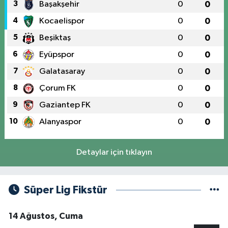
3
Başakşehir
0
0
4
Kocaelispor
0
0
5
Beşiktaş
0
0
6
Eyüpspor
0
0
7
Galatasaray
0
0
8
Çorum FK
0
0
9
Gaziantep FK
0
0
10
Alanyaspor
0
0
Detaylar için tıklayın
Süper Lig Fikstür
14 Ağustos, Cuma