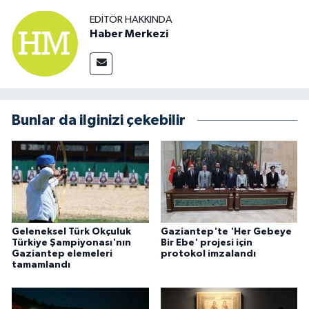
EDITÖR HAKKINDA
Haber Merkezi
Bunlar da ilginizi çekebilir
Geleneksel Türk Okçuluk
Gaziantep'te 'Her Gebeye
Türkiye Şampiyonası'nın
Bir Ebe' projesi için
Gaziantep elemeleri
protokol imzalandı
tamamlandı