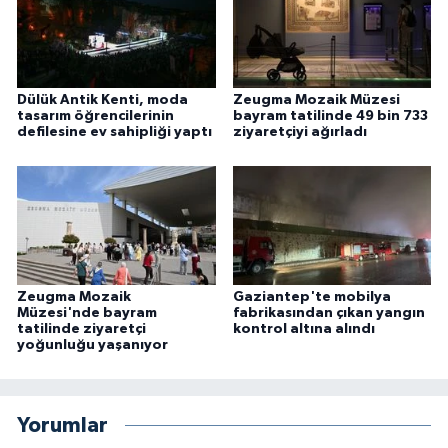
Dülük Antik Kenti, moda
Zeugma Mozaik Müzesi
tasarım öğrencilerinin
bayram tatilinde 49 bin 733
defilesine ev sahipliği yaptı
ziyaretçiyi ağırladı
Zeugma Mozaik
Gaziantep'te mobilya
Müzesi'nde bayram
fabrikasından çıkan yangın
tatilinde ziyaretçi
kontrol altına alındı
yoğunluğu yaşanıyor
Yorumlar