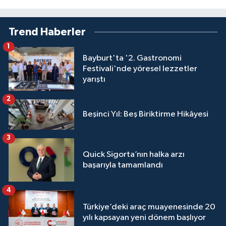
Trend Haberler
1
Bayburt'ta '2. Gastronomi
Festivali'nde yöresel lezzetler
yarıştı
2
Beşinci Yıl: Beş Biriktirme Hikâyesi
3
Quick Sigorta’nın halka arzı
başarıyla tamamlandı
4
Türkiye’deki araç muayenesinde 20
yılı kapsayan yeni dönem başlıyor