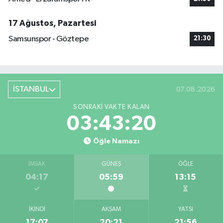
17 Ağustos, Pazartesi
Samsunspor - Göztepe
21:30
İSTANBUL
07.08.2026
SONRAKI VAKTE KALAN
03:43:19
Öğle Namazı
İMSAK
GÜNEŞ
ÖĞLE
04:17
05:59
13:15
İKINDI
AKŞAM
YATSI
17:07
20:21
21:56