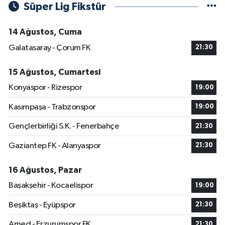
Süper Lig Fikstür
14 Ağustos, Cuma
Galatasaray - Çorum FK
21:30
15 Ağustos, Cumartesi
Konyaspor - Rizespor
19:00
Kasımpaşa - Trabzonspor
19:00
Gençlerbirliği S.K. - Fenerbahçe
21:30
Gaziantep FK - Alanyaspor
21:30
16 Ağustos, Pazar
Başakşehir - Kocaelispor
19:00
Beşiktaş - Eyüpspor
21:30
Amed - Erzurumspor FK
21:30