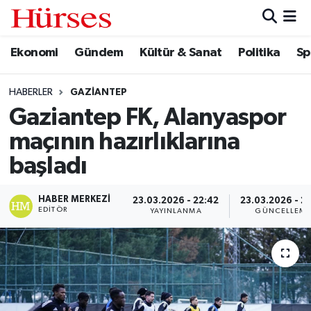
Ekonomi
Gündem
Kültür & Sanat
Politika
Sp
Ekonomi
Hava Durumu
Gündem
Trafik Durumu
HABERLER
GAZIANTEP
Gaziantep FK, Alanyaspor
Kültür & Sanat
Süper Lig Puan Durumu ve Fikstür
maçının hazırlıklarına
Politika
Tüm Manşetler
başladı
Spor
Son Dakika Haberleri
HABER MERKEZI
23.03.2026 - 22:42
23.03.2026 - 2
EDITÖR
YAYINLANMA
GÜNCELLEM
Turizm
Haber Arşivi