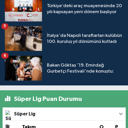
Türkiye’deki araç muayenesinde 20
yılı kapsayan yeni dönem başlıyor
5
İtalya'da Napoli taraftarları kulübün
100. kuruluş yıl dönümünü kutladı
6
Bakan Göktaş '19. Emirdağ
Gurbetçi Festivali'nde konuştu:
Süper Lig Puan Durumu
Süper Lig
#
Takım
O
P