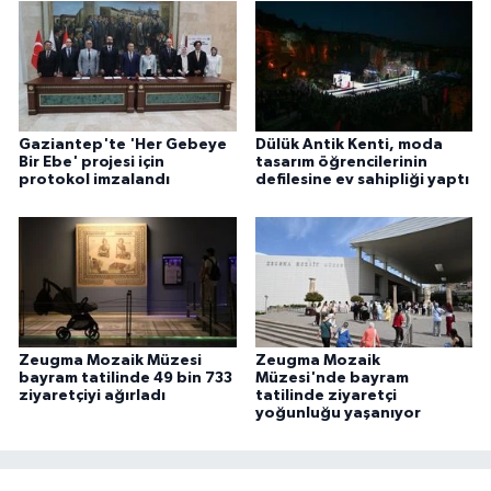
Gaziantep'te 'Her Gebeye
Dülük Antik Kenti, moda
Bir Ebe' projesi için
tasarım öğrencilerinin
protokol imzalandı
defilesine ev sahipliği yaptı
Zeugma Mozaik Müzesi
Zeugma Mozaik
bayram tatilinde 49 bin 733
Müzesi'nde bayram
ziyaretçiyi ağırladı
tatilinde ziyaretçi
yoğunluğu yaşanıyor