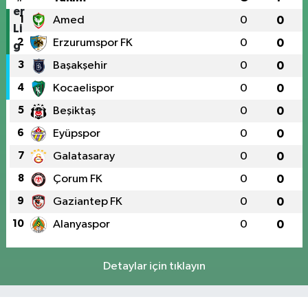
1
Amed
0
0
2
Erzurumspor FK
0
0
3
Başakşehir
0
0
4
Kocaelispor
0
0
5
Beşiktaş
0
0
6
Eyüpspor
0
0
7
Galatasaray
0
0
8
Çorum FK
0
0
9
Gaziantep FK
0
0
10
Alanyaspor
0
0
Detaylar için tıklayın