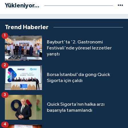
Yükleniyor...
Trend Haberler
1
Bayburt'ta '2. Gastronomi
Festivali'nde yöresel lezzetler
yarıştı
2
Borsa İstanbul'da gong Quick
Sigorta için çaldı
3
Quick Sigorta’nın halka arzı
başarıyla tamamlandı
4