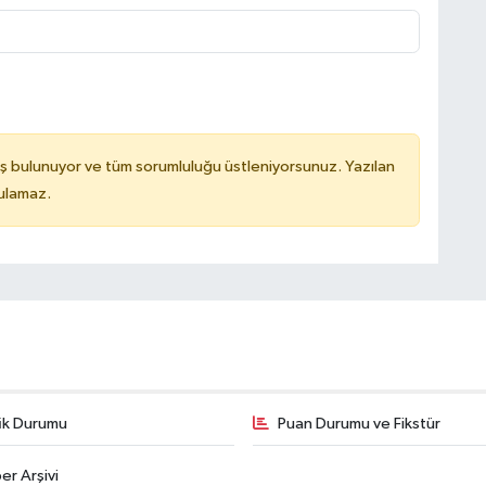
ş bulunuyor ve tüm sorumluluğu üstleniyorsunuz. Yazılan
tulamaz.
fik Durumu
Puan Durumu ve Fikstür
er Arşivi