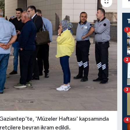
1
2
3
aziantep'te, 'Müzeler Haftası' kapsamında
4
tçilere beyran ikram edildi.