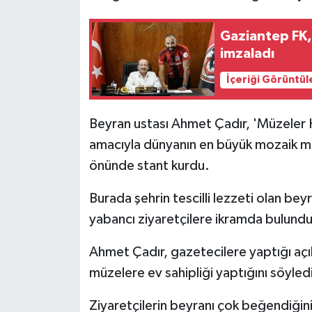
Gaziantep FK,
imzaladı
İçeriği Görüntül
Beyran ustası Ahmet Çadır, 'Müzeler 
amacıyla dünyanın en büyük mozaik m
önünde stant kurdu.
Burada şehrin tescilli lezzeti olan bey
yabancı ziyaretçilere ikramda bulundu
Ahmet Çadır, gazetecilere yaptığı a
müzelere ev sahipliği yaptığını söyled
Ziyaretçilerin beyranı çok beğendiğini