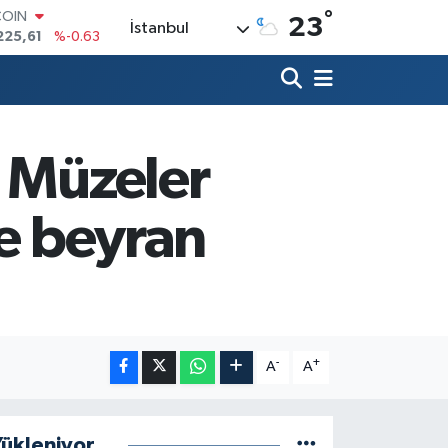
COIN
°
23
225,61
%-0.63
İstanbul
LAR
7143
%0.16
RO
0317
%-0.02
RLİN
2463
%0.07
, Müzeler
M ALTIN
0.40
%0.45
T100
re beyran
799
%70
-
+
A
A
ükleniyor...