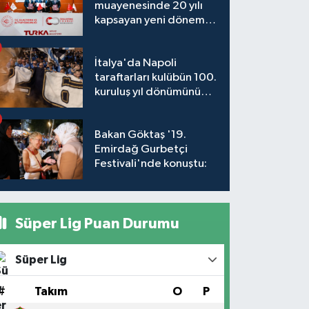
muayenesinde 20 yılı
kapsayan yeni dönem
başlıyor
İtalya'da Napoli
taraftarları kulübün 100.
kuruluş yıl dönümünü
kutladı
Bakan Göktaş '19.
Emirdağ Gurbetçi
Festivali'nde konuştu:
Süper Lig Puan Durumu
Süper Lig
#
Takım
O
P