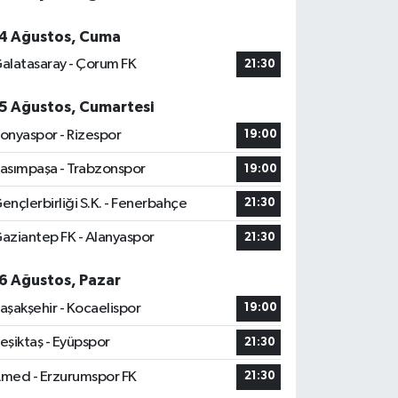
4 Ağustos, Cuma
alatasaray - Çorum FK
21:30
5 Ağustos, Cumartesi
onyaspor - Rizespor
19:00
asımpaşa - Trabzonspor
19:00
ençlerbirliği S.K. - Fenerbahçe
21:30
aziantep FK - Alanyaspor
21:30
6 Ağustos, Pazar
aşakşehir - Kocaelispor
19:00
eşiktaş - Eyüpspor
21:30
med - Erzurumspor FK
21:30