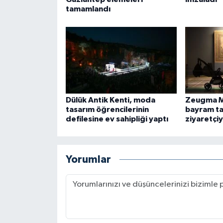
tamamlandı
Dülük Antik Kenti, moda
Zeugma M
tasarım öğrencilerinin
bayram ta
defilesine ev sahipliği yaptı
ziyaretçiy
Yorumlar