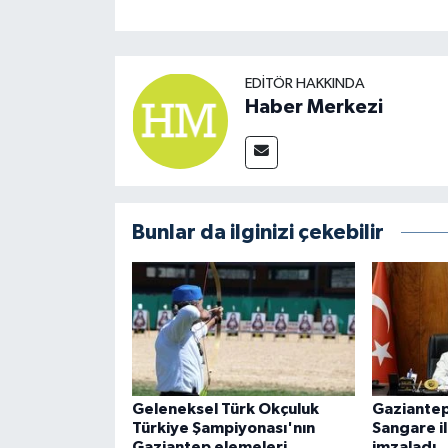
EDITÖR HAKKINDA
Haber Merkezi
Bunlar da ilginizi çekebilir
Geleneksel Türk Okçuluk
Gaziantep
Türkiye Şampiyonası'nın
Sangare i
Gaziantep elemeleri
imzaladı