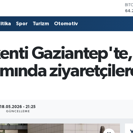
BIT
64.
DO
47,
itika
Spor
Turizm
Otomotiv
EU
55,
STE
64,
enti Gaziantep'te
GRA
651
BİS
mında ziyaretçile
13.
18.05.2026 - 21:25
GÜNCELLEME
Y