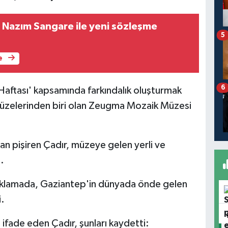
 Nazım Sangare ile yeni sözleşme
5
e
6
Haftası' kapsamında farkındalık oluşturmak
üzelerinden biri olan Zeugma Mozaik Müzesi
ran pişiren Çadır, müzeye gelen yerli ve
.
çıklamada, Gaziantep'in dünyada önde gelen
i.
 ifade eden Çadır, şunları kaydetti: