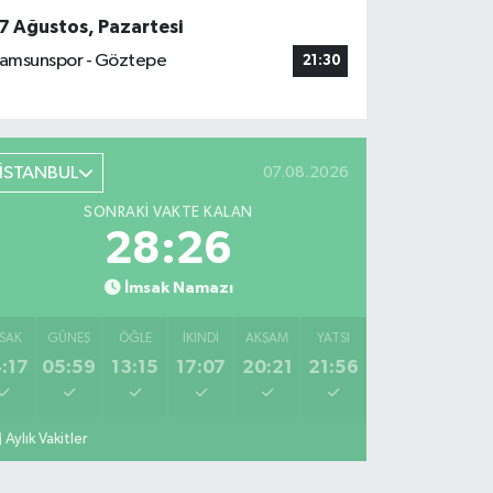
7 Ağustos, Pazartesi
amsunspor - Göztepe
21:30
İSTANBUL
07.08.2026
SONRAKI VAKTE KALAN
28:25
İmsak Namazı
SAK
GÜNEŞ
ÖĞLE
İKINDI
AKŞAM
YATSI
:17
05:59
13:15
17:07
20:21
21:56
Aylık Vakitler