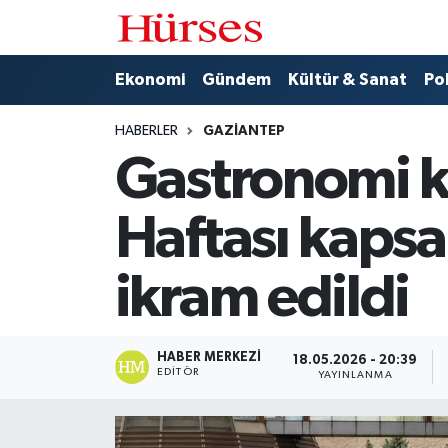
Ekonomi
Hava Durumu
Ekonomi
Gündem
Kültür & Sanat
Pol
Gündem
Trafik Durumu
HABERLER
GAZIANTEP
Gastronomi k
Kültür & Sanat
Süper Lig Puan Durumu ve Fikstür
Haftası kapsa
Politika
Tüm Manşetler
ikram edildi
Spor
Son Dakika Haberleri
Turizm
Haber Arşivi
HABER MERKEZI
18.05.2026 - 20:39
EDITÖR
YAYINLANMA