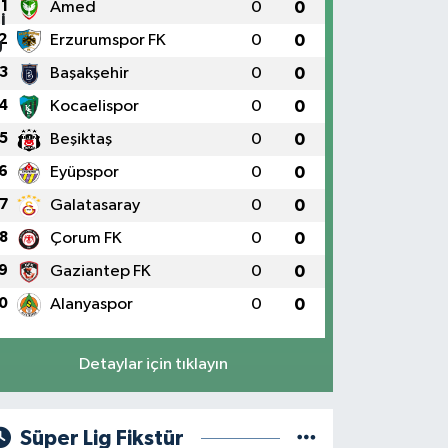
1
Amed
0
0
2
Erzurumspor FK
0
0
3
Başakşehir
0
0
4
Kocaelispor
0
0
5
Beşiktaş
0
0
6
Eyüpspor
0
0
7
Galatasaray
0
0
8
Çorum FK
0
0
9
Gaziantep FK
0
0
0
Alanyaspor
0
0
Detaylar için tıklayın
Süper Lig Fikstür