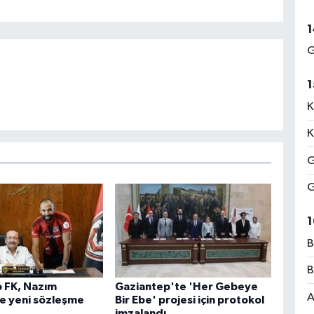
1
G
1
K
K
G
G
1
B
B
 FK, Nazım
Gaziantep'te 'Her Gebeye
A
le yeni sözleşme
Bir Ebe' projesi için protokol
imzalandı