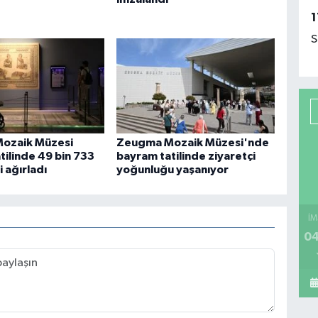
1
S
ozaik Müzesi
Zeugma Mozaik Müzesi'nde
tilinde 49 bin 733
bayram tatilinde ziyaretçi
i ağırladı
yoğunluğu yaşanıyor
İM
04