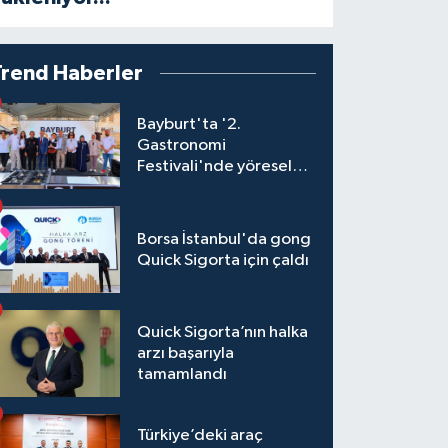
Trend Haberler
Bayburt'ta '2.
Gastronomi
Festivali'nde yöresel
lezzetler yarıştı
Borsa İstanbul'da gong
Quick Sigorta için çaldı
Quick Sigorta’nın halka
arzı başarıyla
tamamlandı
Türkiye’deki araç