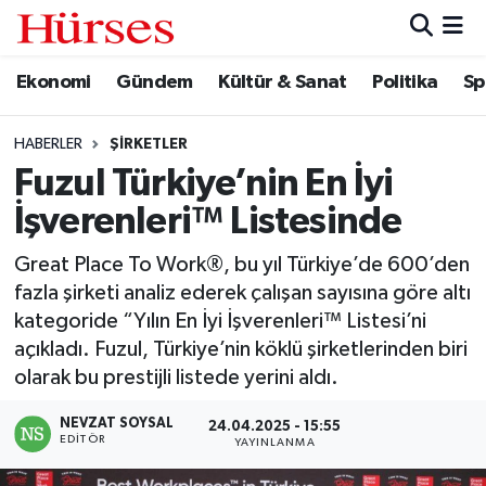
Ekonomi
Gündem
Kültür & Sanat
Politika
Sp
Ekonomi
Hava Durumu
Gündem
Trafik Durumu
HABERLER
ŞIRKETLER
Fuzul Türkiye’nin En İyi
Kültür & Sanat
Süper Lig Puan Durumu ve Fikstür
İşverenleri™ Listesinde
Politika
Tüm Manşetler
Great Place To Work®, bu yıl Türkiye’de 600’den
fazla şirketi analiz ederek çalışan sayısına göre altı
Spor
Son Dakika Haberleri
kategoride “Yılın En İyi İşverenleri™ Listesi’ni
açıkladı. Fuzul, Türkiye’nin köklü şirketlerinden biri
Turizm
Haber Arşivi
olarak bu prestijli listede yerini aldı.
NEVZAT SOYSAL
24.04.2025 - 15:55
EDITÖR
YAYINLANMA