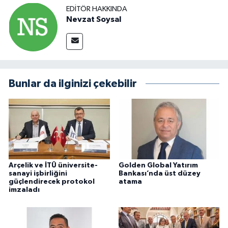
EDITÖR HAKKINDA
Nevzat Soysal
Bunlar da ilginizi çekebilir
Arçelik ve İTÜ üniversite-
Golden Global Yatırım
sanayi işbirliğini
Bankası’nda üst düzey
güçlendirecek protokol
atama
imzaladı