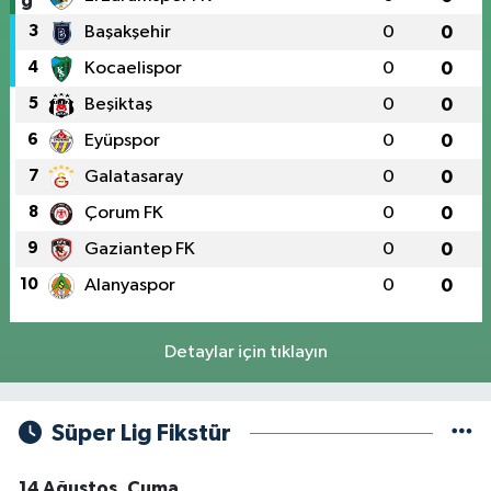
3
Başakşehir
0
0
4
Kocaelispor
0
0
5
Beşiktaş
0
0
6
Eyüpspor
0
0
7
Galatasaray
0
0
8
Çorum FK
0
0
9
Gaziantep FK
0
0
10
Alanyaspor
0
0
Detaylar için tıklayın
Süper Lig Fikstür
14 Ağustos, Cuma