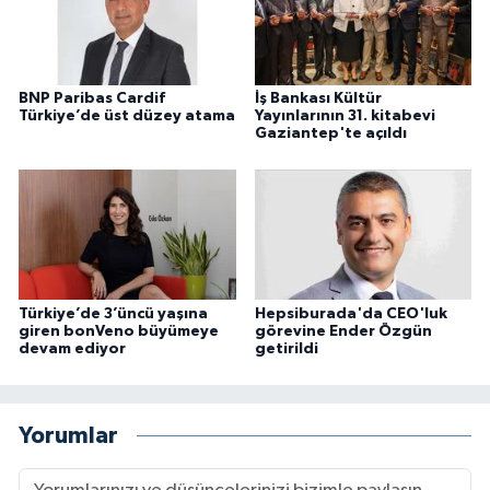
BNP Paribas Cardif
İş Bankası Kültür
Türkiye’de üst düzey atama
Yayınlarının 31. kitabevi
Gaziantep'te açıldı
Türkiye’de 3’üncü yaşına
Hepsiburada'da CEO'luk
giren bonVeno büyümeye
görevine Ender Özgün
devam ediyor
getirildi
Yorumlar