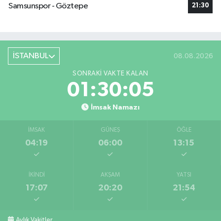
Samsunspor - Göztepe
21:30
İSTANBUL
08.08.2026
SONRAKI VAKTE KALAN
01:30:05
İmsak Namazı
İMSAK
GÜNEŞ
ÖĞLE
04:19
06:00
13:15
İKINDI
AKŞAM
YATSI
17:07
20:20
21:54
Aylık Vakitler