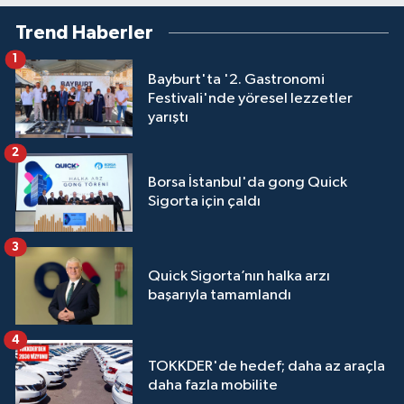
Trend Haberler
1
Bayburt'ta '2. Gastronomi
Festivali'nde yöresel lezzetler
yarıştı
2
Borsa İstanbul'da gong Quick
Sigorta için çaldı
3
Quick Sigorta’nın halka arzı
başarıyla tamamlandı
4
TOKKDER'de hedef; daha az araçla
daha fazla mobilite