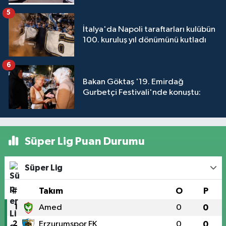
5
İtalya'da Napoli taraftarları kulübün
100. kuruluş yıl dönümünü kutladı
6
Bakan Göktaş '19. Emirdağ
Gurbetçi Festivali'nde konuştu:
Süper Lig Puan Durumu
Süper Lig
#
Takım
O
P
1
Amed
0
0
2
Erzurumspor FK
0
0