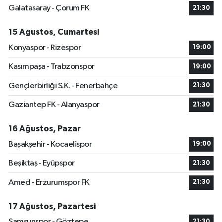
Galatasaray - Çorum FK
21:30
15 Ağustos, Cumartesi
Konyaspor - Rizespor
19:00
Kasımpaşa - Trabzonspor
19:00
Gençlerbirliği S.K. - Fenerbahçe
21:30
Gaziantep FK - Alanyaspor
21:30
16 Ağustos, Pazar
Başakşehir - Kocaelispor
19:00
Beşiktaş - Eyüpspor
21:30
Amed - Erzurumspor FK
21:30
17 Ağustos, Pazartesi
Samsunspor - Göztepe
21:30