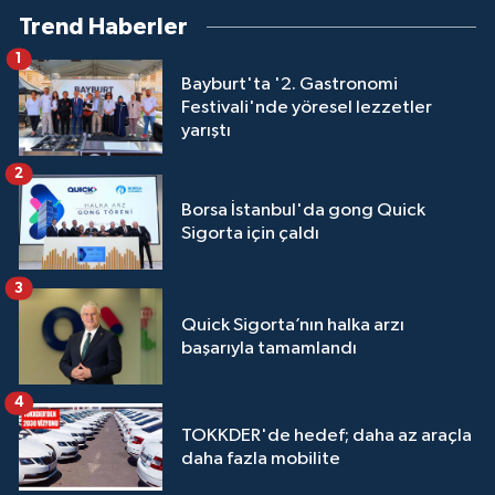
Trend Haberler
1
Bayburt'ta '2. Gastronomi
Festivali'nde yöresel lezzetler
yarıştı
2
Borsa İstanbul'da gong Quick
Sigorta için çaldı
3
Quick Sigorta’nın halka arzı
başarıyla tamamlandı
4
TOKKDER'de hedef; daha az araçla
daha fazla mobilite