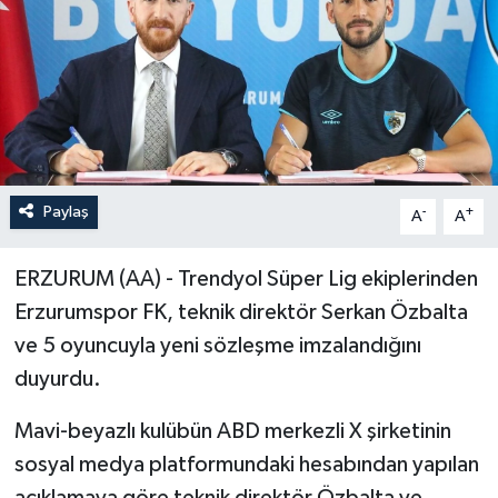
Paylaş
-
+
A
A
ERZURUM (AA) - Trendyol Süper Lig ekiplerinden
Erzurumspor FK, teknik direktör Serkan Özbalta
ve 5 oyuncuyla yeni sözleşme imzalandığını
duyurdu.
Mavi-beyazlı kulübün ABD merkezli X şirketinin
sosyal medya platformundaki hesabından yapılan
açıklamaya göre teknik direktör Özbalta ve