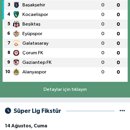
3
Başakşehir
0
0
4
Kocaelispor
0
0
5
Beşiktaş
0
0
6
Eyüpspor
0
0
7
Galatasaray
0
0
8
Çorum FK
0
0
9
Gaziantep FK
0
0
10
Alanyaspor
0
0
Detaylar için tıklayın
Süper Lig Fikstür
14 Ağustos, Cuma