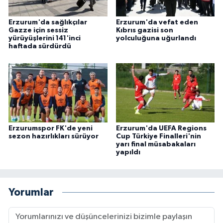
Erzurum'da sağlıkçılar
Erzurum'da vefat eden
Gazze için sessiz
Kıbrıs gazisi son
yürüyüşlerini 141'inci
yolculuğuna uğurlandı
haftada sürdürdü
Erzurumspor FK'de yeni
Erzurum'da UEFA Regions
sezon hazırlıkları sürüyor
Cup Türkiye Finalleri'nin
yarı final müsabakaları
yapıldı
Yorumlar