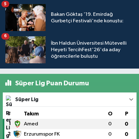
5
Bakan Göktaş '19. Emirdağ
Gurbetçi Festivali'nde konuştu:
6
İbn Haldun Üniversitesi Mütevelli
Heyeti TercihFest'26'da aday
öğrencilerle buluştu
Süper Lig Puan Durumu
Süper Lig
#
Takım
O
P
1
Amed
0
0
2
Erzurumspor FK
0
0