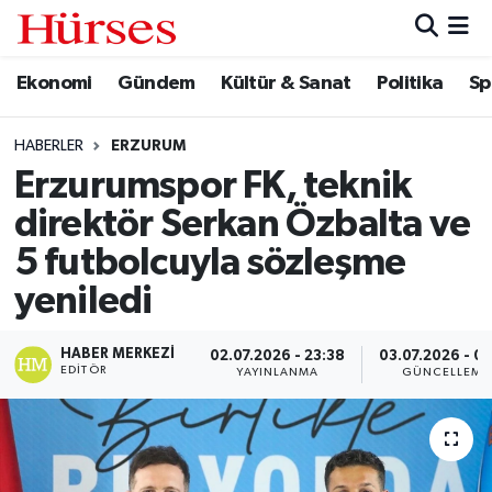
Ekonomi
Gündem
Kültür & Sanat
Politika
Sp
Ekonomi
Hava Durumu
Gündem
Trafik Durumu
HABERLER
ERZURUM
Erzurumspor FK, teknik
Kültür & Sanat
Süper Lig Puan Durumu ve Fikstür
direktör Serkan Özbalta ve
Politika
Tüm Manşetler
5 futbolcuyla sözleşme
yeniledi
Spor
Son Dakika Haberleri
HABER MERKEZI
02.07.2026 - 23:38
03.07.2026 - 07
Turizm
Haber Arşivi
EDITÖR
YAYINLANMA
GÜNCELLEME