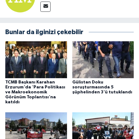
Bunlar da ilginizi çekebilir
TCMB Başkanı Karahan
Gülistan Doku
Erzurum'da 'Para Politikası
soruşturmasında 5
ve Makroekonomik
şüphelinden 3'ü tutuklandı
Görünüm Toplantısı'na
katıldı