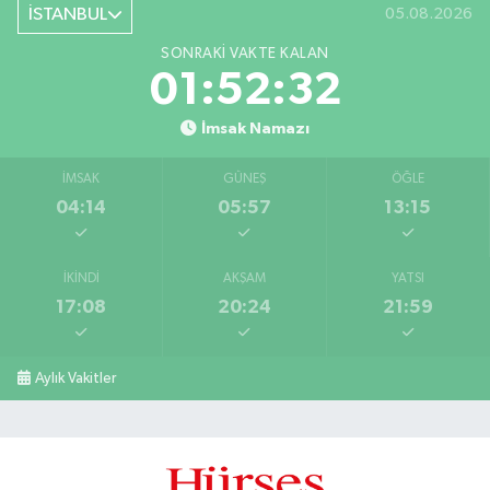
İSTANBUL
05.08.2026
SONRAKI VAKTE KALAN
01:52:31
İmsak Namazı
İMSAK
GÜNEŞ
ÖĞLE
04:14
05:57
13:15
İKINDI
AKŞAM
YATSI
17:08
20:24
21:59
Aylık Vakitler