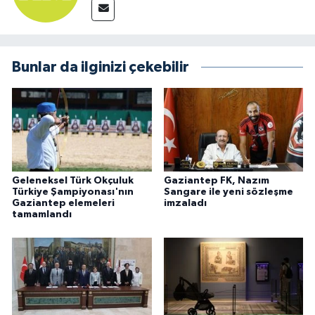
Bunlar da ilginizi çekebilir
Geleneksel Türk Okçuluk
Gaziantep FK, Nazım
Türkiye Şampiyonası'nın
Sangare ile yeni sözleşme
Gaziantep elemeleri
imzaladı
tamamlandı