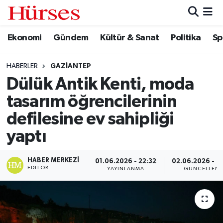
Ekonomi
Gündem
Kültür & Sanat
Politika
Sp
Ekonomi
Hava Durumu
Gündem
Trafik Durumu
HABERLER
GAZIANTEP
Dülük Antik Kenti, moda
Kültür & Sanat
Süper Lig Puan Durumu ve Fikstür
tasarım öğrencilerinin
Politika
Tüm Manşetler
defilesine ev sahipliği
yaptı
Spor
Son Dakika Haberleri
HABER MERKEZI
01.06.2026 - 22:32
02.06.2026 - 0
Turizm
Haber Arşivi
EDITÖR
YAYINLANMA
GÜNCELLEM