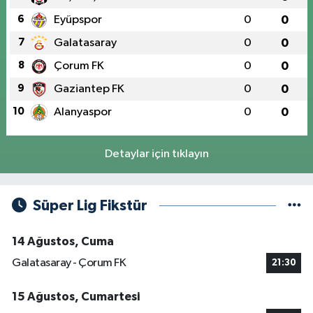
6
Eyüpspor
0
0
7
Galatasaray
0
0
8
Çorum FK
0
0
9
Gaziantep FK
0
0
10
Alanyaspor
0
0
Detaylar için tıklayın
Süper Lig Fikstür
14 Ağustos, Cuma
Galatasaray - Çorum FK
21:30
15 Ağustos, Cumartesi