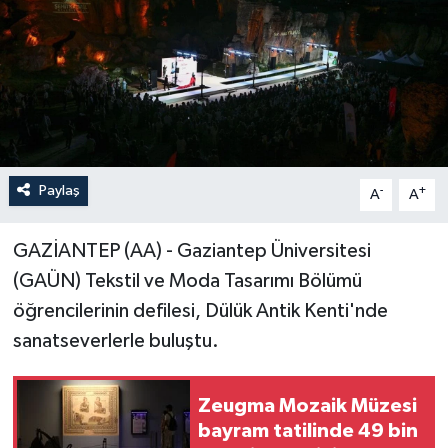
Paylaş
-
+
A
A
GAZİANTEP (AA) - Gaziantep Üniversitesi
(GAÜN) Tekstil ve Moda Tasarımı Bölümü
öğrencilerinin defilesi, Dülük Antik Kenti'nde
sanatseverlerle buluştu.
Zeugma Mozaik Müzesi
bayram tatilinde 49 bin