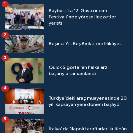
1
Bayburt'ta '2. Gastronomi
Festivali'nde yöresel lezzetler
yarıştı
2
Beşinci Yıl: Beş Biriktirme Hikâyesi
3
Quick Sigorta’nın halka arzı
başarıyla tamamlandı
4
Türkiye’deki araç muayenesinde 20
yılı kapsayan yeni dönem başlıyor
5
İtalya'da Napoli taraftarları kulübün