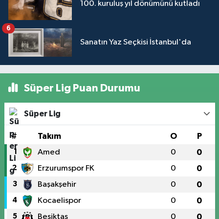
100. kuruluş yıl dönümünü kutladı
6
Sanatın Yaz Seçkisi İstanbul'da
Süper Lig Puan Durumu
Süper Lig
#
Takım
O
P
1
Amed
0
0
2
Erzurumspor FK
0
0
3
Başakşehir
0
0
4
Kocaelispor
0
0
5
Beşiktaş
0
0