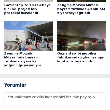
Gaziantep'te 'Her Gebeye
Zeugma Mozaik Müzesi
Bir Ebe' projesi için
bayram tatilinde 49 bin 733
protokol imzalandı
ziyaretçiyi ağırladı
Zeugma Mozaik
Gaziantep'te mobilya
Müzesi'nde bayram
fabrikasından çıkan yangın
tatilinde ziyaretçi
kontrol altına alındı
yoğunluğu yaşanıyor
Yorumlar