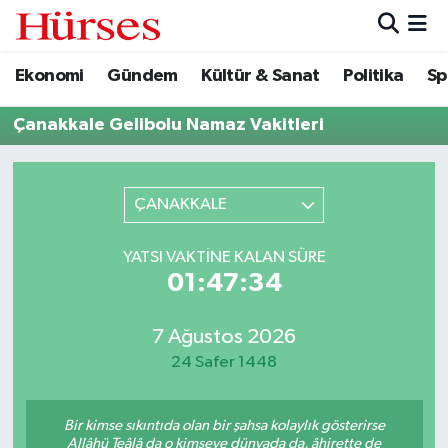
Ekonomi
Gündem
Kültür & Sanat
Politika
Sp
Ekonomi
Hava Durumu
Çanakkale Gelibolu Namaz Vakitleri
Gündem
Trafik Durumu
Kültür & Sanat
Süper Lig Puan Durumu ve Fikstür
ÇANAKKALE
Politika
Tüm Manşetler
YATSI VAKTINE KALAN SÜRE
01:47:34
Spor
Son Dakika Haberleri
Turizm
Haber Arşivi
7 Ağustos 2026
24 Safer 1448
Bir kimse sıkıntıda olan bir şahsa kolaylık gösterirse
Allâhü Teâlâ da o kimseye dünyada da, âhirette de