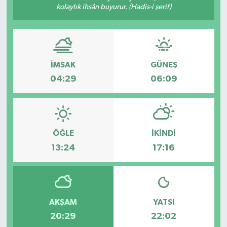
kolaylık ihsân buyurur. (Hadis-i şerif)
İMSAK
GÜNEŞ
04:29
06:09
ÖĞLE
İKINDI
13:24
17:16
AKŞAM
YATSI
20:29
22:02