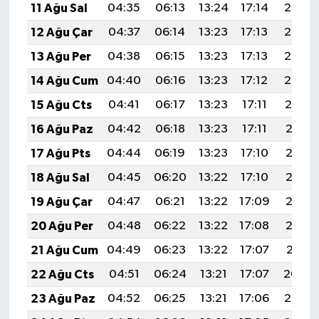
11 Ağu Sal
04:35
06:13
13:24
17:14
20:24
12 Ağu Çar
04:37
06:14
13:23
17:13
20:23
13 Ağu Per
04:38
06:15
13:23
17:13
20:22
14 Ağu Cum
04:40
06:16
13:23
17:12
20:20
15 Ağu Cts
04:41
06:17
13:23
17:11
20:19
16 Ağu Paz
04:42
06:18
13:23
17:11
20:18
17 Ağu Pts
04:44
06:19
13:23
17:10
20:16
18 Ağu Sal
04:45
06:20
13:22
17:10
20:15
19 Ağu Çar
04:47
06:21
13:22
17:09
20:13
20 Ağu Per
04:48
06:22
13:22
17:08
20:12
21 Ağu Cum
04:49
06:23
13:22
17:07
20:11
22 Ağu Cts
04:51
06:24
13:21
17:07
20:09
23 Ağu Paz
04:52
06:25
13:21
17:06
20:08