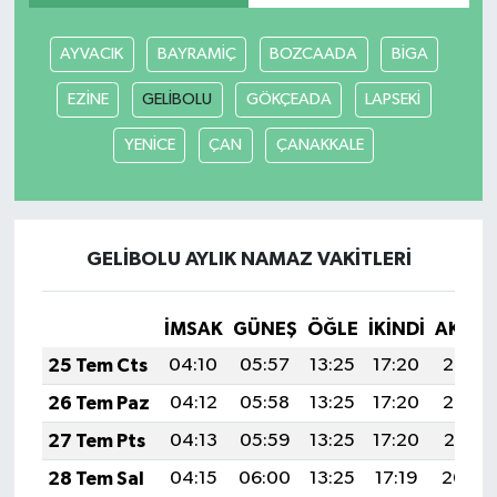
AYVACIK
BAYRAMİÇ
BOZCAADA
BİGA
EZİNE
GELİBOLU
GÖKÇEADA
LAPSEKİ
YENİCE
ÇAN
ÇANAKKALE
GELİBOLU AYLIK NAMAZ VAKITLERI
İMSAK
GÜNEŞ
ÖĞLE
İKINDI
AKŞA
25 Tem Cts
04:10
05:57
13:25
17:20
20:43
26 Tem Paz
04:12
05:58
13:25
17:20
20:42
27 Tem Pts
04:13
05:59
13:25
17:20
20:41
28 Tem Sal
04:15
06:00
13:25
17:19
20:40