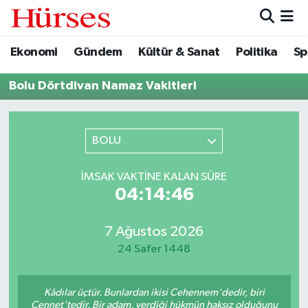
Ekonomi
Gündem
Kültür & Sanat
Politika
Sp
Ekonomi
Hava Durumu
Bolu Dörtdivan Namaz Vakitleri
Gündem
Trafik Durumu
Kültür & Sanat
Süper Lig Puan Durumu ve Fikstür
BOLU
Politika
Tüm Manşetler
İMSAK VAKTINE KALAN SÜRE
04:14:46
Spor
Son Dakika Haberleri
Turizm
Haber Arşivi
7 Ağustos 2026
24 Safer 1448
Kâdılar üçtür. Bunlardan ikisi Cehennem'dedir, biri
Cennet'tedir. Bir adam, verdiği hükmün haksız olduğunu