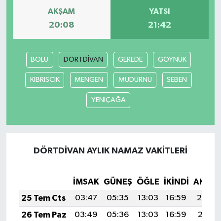
AKŞAM
YATSI
20:08
21:42
BOLU
DÖRTDİVAN
GEREDE
GÖYNÜK
KIBRISCIK
MENGEN
MUDURNU
SEBEN
YENİÇAĞA
DÖRTDİVAN AYLIK NAMAZ VAKITLERI
İMSAK
GÜNEŞ
ÖĞLE
İKINDI
AKŞA
25 Tem Cts
03:47
05:35
13:03
16:59
20:22
26 Tem Paz
03:49
05:36
13:03
16:59
20:21