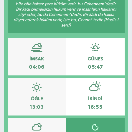
bile bile haksız yere hüküm verir, bu Cehennem'dedir.
Bir kâdı bilmeksizin hüküm verir ve insanların haklarını
zâyi eder, bu da Cehennem'dedir. Bir kâdı da hakka
riâyet ederek hüküm verir, işte bu, Cennet'tedir. (Hadis-i
şerif)
İMSAK
GÜNEŞ
04:06
05:47
ÖĞLE
İKINDI
13:03
16:55