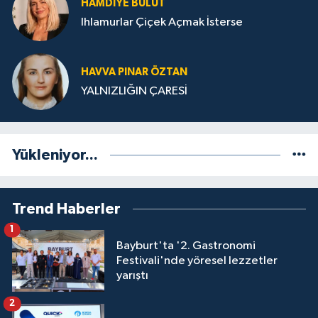
HAMDIYE BULUT
Ihlamurlar Çiçek Açmak İsterse
HAVVA PINAR ÖZTAN
YALNIZLIĞIN ÇARESİ
Yükleniyor...
Trend Haberler
1
Bayburt'ta '2. Gastronomi
Festivali'nde yöresel lezzetler
yarıştı
2