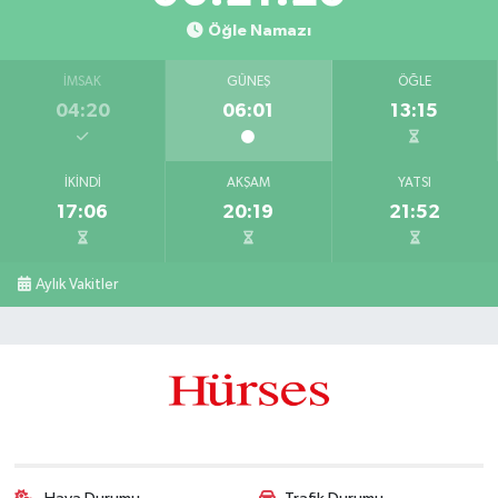
Öğle Namazı
İMSAK
GÜNEŞ
ÖĞLE
04:20
06:01
13:15
İKINDI
AKŞAM
YATSI
17:06
20:19
21:52
Aylık Vakitler