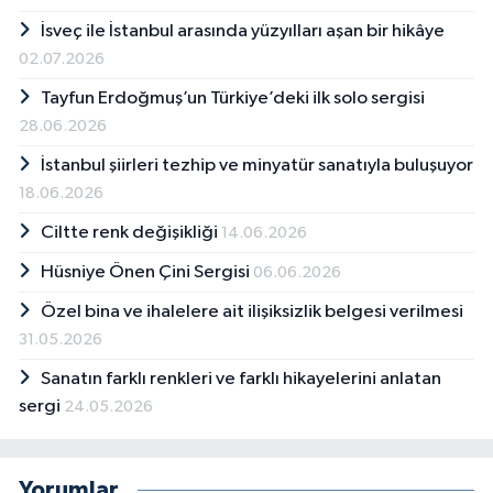
İsveç ile İstanbul arasında yüzyılları aşan bir hikâye
02.07.2026
Tayfun Erdoğmuş’un Türkiye’deki ilk solo sergisi
28.06.2026
İstanbul şiirleri tezhip ve minyatür sanatıyla buluşuyor
18.06.2026
Ciltte renk değişikliği
14.06.2026
Hüsniye Önen Çini Sergisi
06.06.2026
Özel bina ve ihalelere ait ilişiksizlik belgesi verilmesi
31.05.2026
Sanatın farklı renkleri ve farklı hikayelerini anlatan
sergi
24.05.2026
Yorumlar