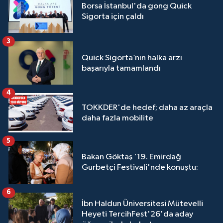
Borsa İstanbul'da gong Quick
Sigorta için çaldı
3
Quick Sigorta’nın halka arzı
başarıyla tamamlandı
4
TOKKDER'de hedef; daha az araçla
daha fazla mobilite
5
Bakan Göktaş '19. Emirdağ
Gurbetçi Festivali'nde konuştu:
6
İbn Haldun Üniversitesi Mütevelli
Heyeti TercihFest'26'da aday