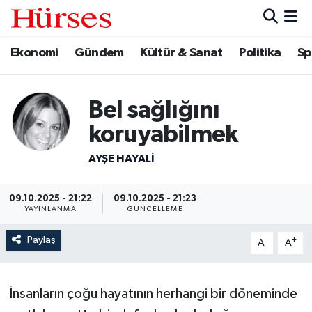
Ekonomi
Gündem
Kültür & Sanat
Politika
Sp
Ekonomi
Hava Durumu
Gündem
Trafik Durumu
Bel sağlığını
Kültür & Sanat
Süper Lig Puan Durumu ve Fikstür
koruyabilmek
Politika
Tüm Manşetler
AYŞE HAYALI
Spor
Son Dakika Haberleri
09.10.2025 - 21:22
09.10.2025 - 21:23
YAYINLANMA
GÜNCELLEME
Turizm
Haber Arşivi
Paylaş
-
+
A
A
İnsanların çoğu hayatının herhangi bir döneminde