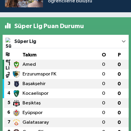
öğrencilerle buluştu
Süper Lig Puan Durumu
Süper Lig
#
Takım
O
P
1
Amed
0
0
2
Erzurumspor FK
0
0
3
Başakşehir
0
0
4
Kocaelispor
0
0
5
Beşiktaş
0
0
6
Eyüpspor
0
0
7
Galatasaray
0
0