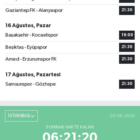
Gaziantep FK - Alanyaspor
21:30
16 Ağustos, Pazar
Başakşehir - Kocaelispor
19:00
Beşiktaş - Eyüpspor
21:30
Amed - Erzurumspor FK
21:30
17 Ağustos, Pazartesi
Samsunspor - Göztepe
21:30
İSTANBUL
09.08.2026
SONRAKI VAKTE KALAN
06:21:20