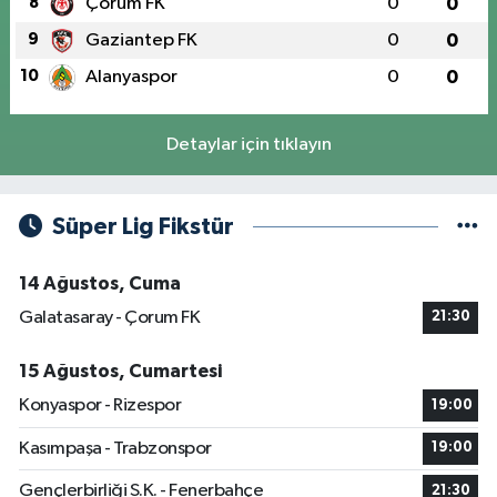
8
Çorum FK
0
0
9
Gaziantep FK
0
0
10
Alanyaspor
0
0
Detaylar için tıklayın
Süper Lig Fikstür
14 Ağustos, Cuma
Galatasaray - Çorum FK
21:30
15 Ağustos, Cumartesi
Konyaspor - Rizespor
19:00
Kasımpaşa - Trabzonspor
19:00
Gençlerbirliği S.K. - Fenerbahçe
21:30