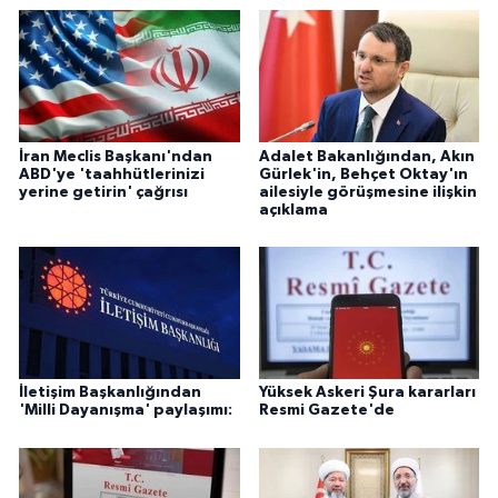
İran Meclis Başkanı'ndan
Adalet Bakanlığından, Akın
ABD'ye 'taahhütlerinizi
Gürlek'in, Behçet Oktay'ın
yerine getirin' çağrısı
ailesiyle görüşmesine ilişkin
açıklama
İletişim Başkanlığından
Yüksek Askeri Şura kararları
'Milli Dayanışma' paylaşımı:
Resmi Gazete'de