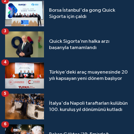
2
Borsa İstanbul'da gong Quick
Sigorta için çaldı
3
Quick Sigorta’nın halka arzı
başarıyla tamamlandı
4
Türkiye’deki araç muayenesinde 20
yılı kapsayan yeni dönem başlıyor
5
İtalya'da Napoli taraftarları kulübün
100. kuruluş yıl dönümünü kutladı
6