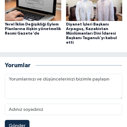
Yerel İklim Değişikliği Eylem
Diyanet İşleri Başkanı
Planlarına ilişkin yönetmelik
Arpaguş, Kazakistan
Resmi Gazete'de
Müslümanları Dini İdaresi
Başkanı Taganulı'yı kabul
etti
Yorumlar
Gönder