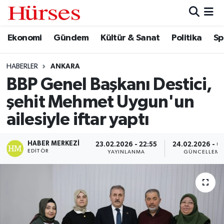
Ekonomi
Gündem
Kültür & Sanat
Politika
Sp
Ekonomi
Hava Durumu
Gündem
Trafik Durumu
HABERLER
ANKARA
BBP Genel Başkanı Destici,
Kültür & Sanat
Süper Lig Puan Durumu ve Fikstür
şehit Mehmet Uygun'un
Politika
Tüm Manşetler
ailesiyle iftar yaptı
Spor
Son Dakika Haberleri
HABER MERKEZI
23.02.2026 - 22:55
24.02.2026 - 0
EDITÖR
YAYINLANMA
GÜNCELLEME
Turizm
Haber Arşivi