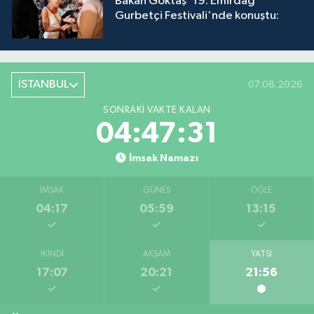
Bakan Göktaş '19. Emirdağ
Gurbetçi Festivali'nde konuştu:
İSTANBUL
07.08.2026
SONRAKI VAKTE KALAN
04:47:30
İmsak Namazı
İMSAK
GÜNEŞ
ÖĞLE
04:17
05:59
13:15
İKINDI
AKŞAM
YATSI
17:07
20:21
21:56