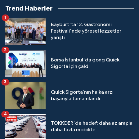
Trend Haberler
1
Bayburt'ta '2. Gastronomi
Festivali'nde yöresel lezzetler
yarıştı
2
Borsa İstanbul'da gong Quick
Sigorta için çaldı
3
Quick Sigorta’nın halka arzı
başarıyla tamamlandı
4
TOKKDER'de hedef; daha az araçla
daha fazla mobilite