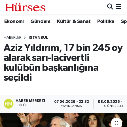
Ekonomi
Gündem
Kültür & Sanat
Politika
Sp
Ekonomi
Hava Durumu
Gündem
Trafik Durumu
HABERLER
ISTANBUL
Aziz Yıldırım, 17 bin 245 oy
Kültür & Sanat
Süper Lig Puan Durumu ve Fikstür
alarak sarı-lacivertli
Politika
Tüm Manşetler
kulübün başkanlığına
seçildi
Spor
Son Dakika Haberleri
-
Turizm
Haber Arşivi
HABER MERKEZI
07.06.2026 - 23:32
08.06.2026 - 0
EDITÖR
YAYINLANMA
GÜNCELLEM