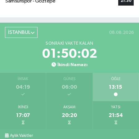
Samsunspor - Göztepe
21:30
İSTANBUL
08.08.2026
SONRAKI VAKTE KALAN
01:50:02
İkindi Namazı
İMSAK
GÜNEŞ
ÖĞLE
04:19
06:00
13:15
İKINDI
AKŞAM
YATSI
17:07
20:20
21:54
Aylık Vakitler