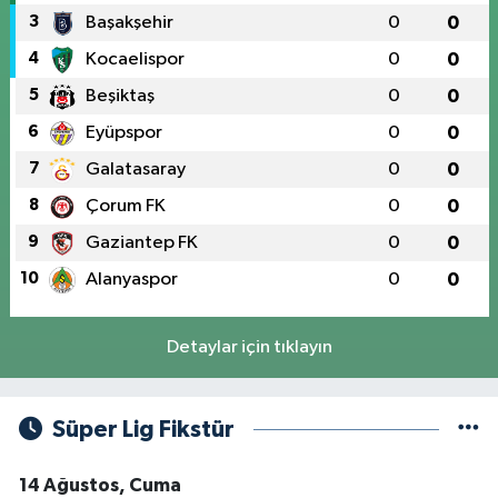
3
Başakşehir
0
0
4
Kocaelispor
0
0
5
Beşiktaş
0
0
6
Eyüpspor
0
0
7
Galatasaray
0
0
8
Çorum FK
0
0
9
Gaziantep FK
0
0
10
Alanyaspor
0
0
Detaylar için tıklayın
Süper Lig Fikstür
14 Ağustos, Cuma