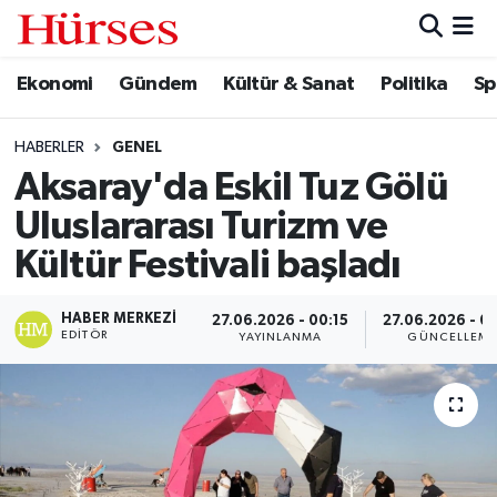
Ekonomi
Gündem
Kültür & Sanat
Politika
Sp
Ekonomi
Hava Durumu
Gündem
Trafik Durumu
HABERLER
GENEL
Aksaray'da Eskil Tuz Gölü
Kültür & Sanat
Süper Lig Puan Durumu ve Fikstür
Uluslararası Turizm ve
Politika
Tüm Manşetler
Kültür Festivali başladı
Spor
Son Dakika Haberleri
HABER MERKEZI
27.06.2026 - 00:15
27.06.2026 - 0
EDITÖR
YAYINLANMA
GÜNCELLEM
Turizm
Haber Arşivi