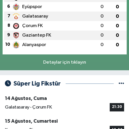
6
Eyüpspor
0
0
7
Galatasaray
0
0
8
Çorum FK
0
0
9
Gaziantep FK
0
0
10
Alanyaspor
0
0
Detaylar için tıklayın
Süper Lig Fikstür
14 Ağustos, Cuma
Galatasaray - Çorum FK
21:30
15 Ağustos, Cumartesi