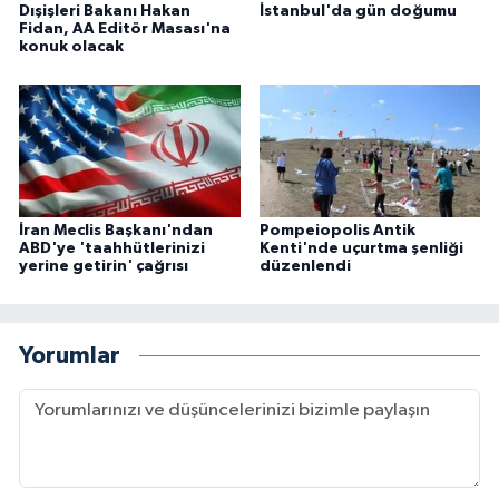
Dışişleri Bakanı Hakan
İstanbul'da gün doğumu
Fidan, AA Editör Masası'na
konuk olacak
İran Meclis Başkanı'ndan
Pompeiopolis Antik
ABD'ye 'taahhütlerinizi
Kenti'nde uçurtma şenliği
yerine getirin' çağrısı
düzenlendi
Yorumlar