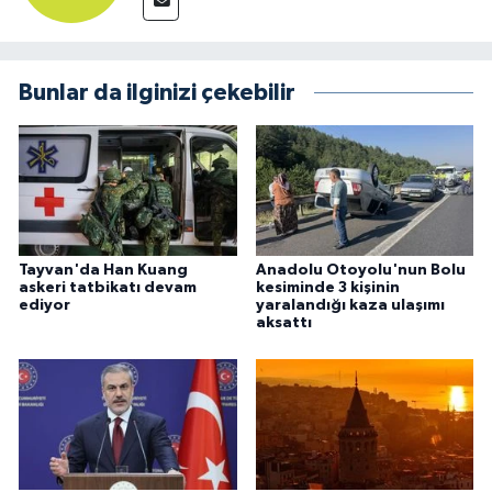
Bunlar da ilginizi çekebilir
Tayvan'da Han Kuang
Anadolu Otoyolu'nun Bolu
askeri tatbikatı devam
kesiminde 3 kişinin
ediyor
yaralandığı kaza ulaşımı
aksattı