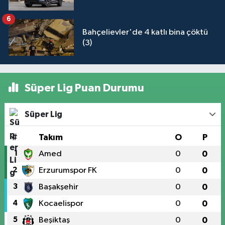
6
Bahçelievler'de 4 katlı bina çöktü
(3)
Süper Lig Puan Durumu
Süper Lig
#
Takım
O
P
1
Amed
0
0
2
Erzurumspor FK
0
0
3
Başakşehir
0
0
4
Kocaelispor
0
0
5
Beşiktaş
0
0