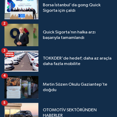
Borsa İstanbul'da gong Quick
Sigorta için çaldı
2
Quick Sigorta’nın halka arzı
başarıyla tamamlandı
3
TOKKDER'de hedef; daha az araçla
daha fazla mobilite
4
Metin Sözen Okulu Gaziantep’te
doğdu
5
OTOMOTİV SEKTÖRÜNDEN
HABERLER