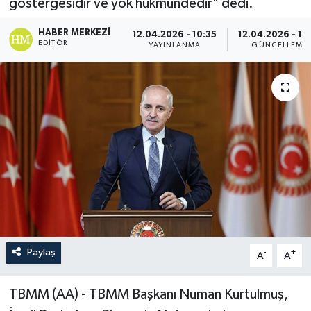
göstergesidir ve yok hükmündedir" dedi.
HABER MERKEZI
12.04.2026 - 10:35
12.04.2026 - 11
EDITÖR
YAYINLANMA
GÜNCELLEME
Paylaş
-
+
A
A
TBMM (AA) - TBMM Başkanı Numan Kurtulmuş,