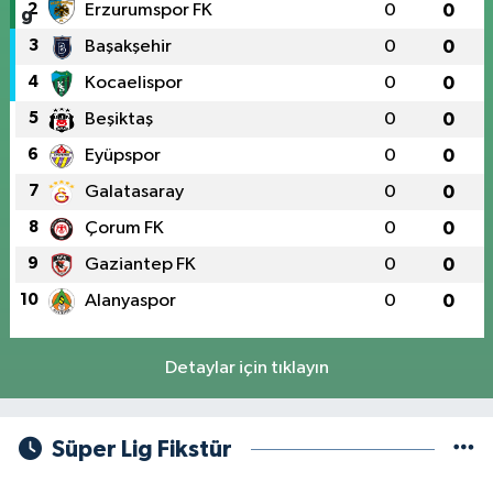
2
Erzurumspor FK
0
0
3
Başakşehir
0
0
4
Kocaelispor
0
0
5
Beşiktaş
0
0
6
Eyüpspor
0
0
7
Galatasaray
0
0
8
Çorum FK
0
0
9
Gaziantep FK
0
0
10
Alanyaspor
0
0
Detaylar için tıklayın
Süper Lig Fikstür