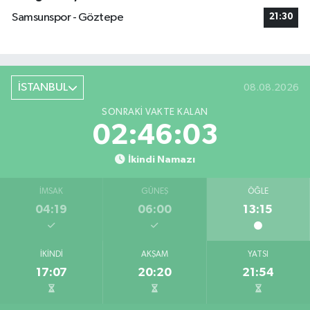
Samsunspor - Göztepe
21:30
İSTANBUL
08.08.2026
SONRAKI VAKTE KALAN
02:46:02
İkindi Namazı
İMSAK
GÜNEŞ
ÖĞLE
04:19
06:00
13:15
İKINDI
AKŞAM
YATSI
17:07
20:20
21:54