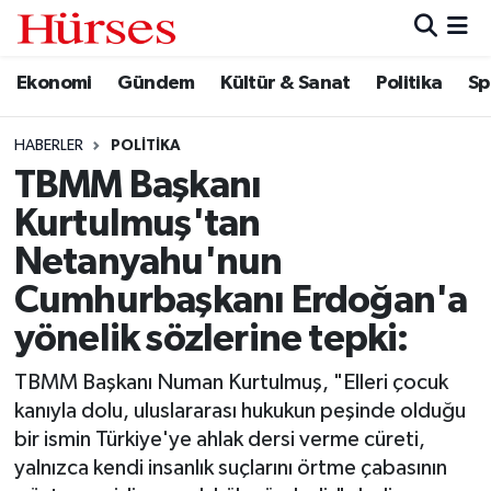
Ekonomi
Gündem
Kültür & Sanat
Politika
Sp
Ekonomi
Hava Durumu
Gündem
Trafik Durumu
HABERLER
POLITIKA
TBMM Başkanı
Kültür & Sanat
Süper Lig Puan Durumu ve Fikstür
Kurtulmuş'tan
Politika
Tüm Manşetler
Netanyahu'nun
Cumhurbaşkanı Erdoğan'a
Spor
Son Dakika Haberleri
yönelik sözlerine tepki:
Turizm
Haber Arşivi
TBMM Başkanı Numan Kurtulmuş, "Elleri çocuk
kanıyla dolu, uluslararası hukukun peşinde olduğu
bir ismin Türkiye'ye ahlak dersi verme cüreti,
yalnızca kendi insanlık suçlarını örtme çabasının