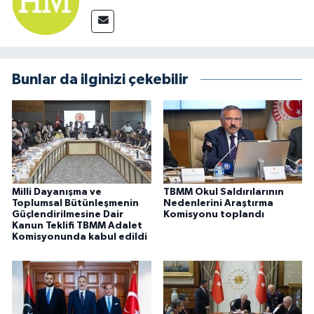
Bunlar da ilginizi çekebilir
Milli Dayanışma ve
TBMM Okul Saldırılarının
Toplumsal Bütünleşmenin
Nedenlerini Araştırma
Güçlendirilmesine Dair
Komisyonu toplandı
Kanun Teklifi TBMM Adalet
Komisyonunda kabul edildi