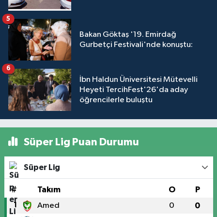
5
Bakan Göktaş '19. Emirdağ
Gurbetçi Festivali'nde konuştu:
6
İbn Haldun Üniversitesi Mütevelli
Heyeti TercihFest'26'da aday
öğrencilerle buluştu
Süper Lig Puan Durumu
Süper Lig
#
Takım
O
P
1
Amed
0
0