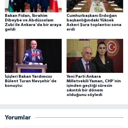
Bakan Fidan, İbrahim
Cumhurbaşkanı Erdoğan
Dibeybe ve Abdüsselam
başkanlığındaki Yüksek
Zubi ile Ankara'da bir araya
Askeri Şura toplantısı sona
geldi
erdi
İçişleri Bakan Yardımcısı
Yeni Parti Ankara
Bülent Turan Nevşehir'de
Milletvekili Yaman, CHP'nin
konuştu:
içinden geçtiği sürecin
sıkıntılı bir dönem
olduğunu söyledi
Yorumlar