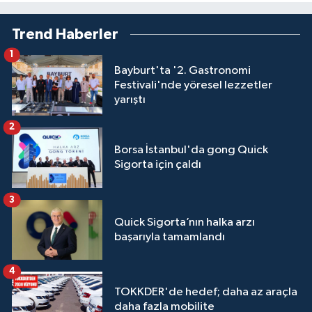
Trend Haberler
1
Bayburt'ta '2. Gastronomi
Festivali'nde yöresel lezzetler
yarıştı
2
Borsa İstanbul'da gong Quick
Sigorta için çaldı
3
Quick Sigorta’nın halka arzı
başarıyla tamamlandı
4
TOKKDER'de hedef; daha az araçla
daha fazla mobilite