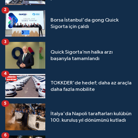
2
Borsa İstanbul'da gong Quick
Sigorta için çaldı
3
Quick Sigorta’nın halka arzı
başarıyla tamamlandı
4
TOKKDER'de hedef; daha az araçla
daha fazla mobilite
5
İtalya'da Napoli taraftarları kulübün
100. kuruluş yıl dönümünü kutladı
6