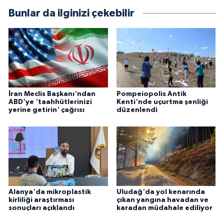
Bunlar da ilginizi çekebilir
İran Meclis Başkanı'ndan
Pompeiopolis Antik
ABD'ye 'taahhütlerinizi
Kenti'nde uçurtma şenliği
yerine getirin' çağrısı
düzenlendi
Alanya'da mikroplastik
Uludağ'da yol kenarında
kirliliği araştırması
çıkan yangına havadan ve
sonuçları açıklandı
karadan müdahale ediliyor