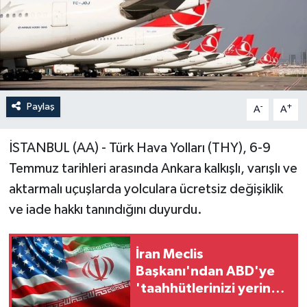
Paylaş
-
+
A
A
İSTANBUL (AA) - Türk Hava Yolları (THY), 6-9
Temmuz tarihleri arasında Ankara kalkışlı, varışlı ve
aktarmalı uçuşlarda yolculara ücretsiz değişiklik
ve iade hakkı tanındığını duyurdu.
İran Meclis
Başkanı'ndan ABD'ye
'taahhütlerinizi yerine
getirin' çağrısı