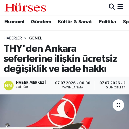
Ekonomi
Gündem
Kültür & Sanat
Politika
Sp
Ekonomi
Hava Durumu
Gündem
Trafik Durumu
HABERLER
GENEL
THY'den Ankara
Kültür & Sanat
Süper Lig Puan Durumu ve Fikstür
seferlerine ilişkin ücretsiz
Politika
Tüm Manşetler
değişiklik ve iade hakkı
Spor
Son Dakika Haberleri
HABER MERKEZI
07.07.2026 - 00:30
07.07.2026 - 08
EDITÖR
YAYINLANMA
GÜNCELLEME
Turizm
Haber Arşivi