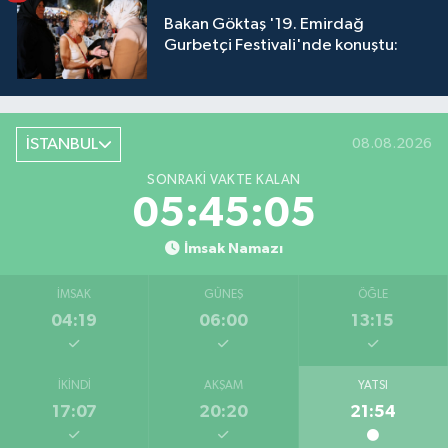
Bakan Göktaş '19. Emirdağ
Gurbetçi Festivali'nde konuştu:
İSTANBUL
08.08.2026
SONRAKI VAKTE KALAN
05:45:04
İmsak Namazı
İMSAK
GÜNEŞ
ÖĞLE
04:19
06:00
13:15
İKINDI
AKŞAM
YATSI
17:07
20:20
21:54