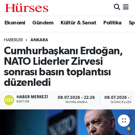
Ekonomi
Gündem
Kültür & Sanat
Politika
Sp
Ekonomi
Hava Durumu
Gündem
Trafik Durumu
HABERLER
ANKARA
Cumhurbaşkanı Erdoğan,
Kültür & Sanat
Süper Lig Puan Durumu ve Fikstür
NATO Liderler Zirvesi
Politika
Tüm Manşetler
sonrası basın toplantısı
düzenledi
Spor
Son Dakika Haberleri
HABER MERKEZI
08.07.2026 - 22:26
08.07.2026 - 23
Turizm
Haber Arşivi
EDITÖR
YAYINLANMA
GÜNCELLEME