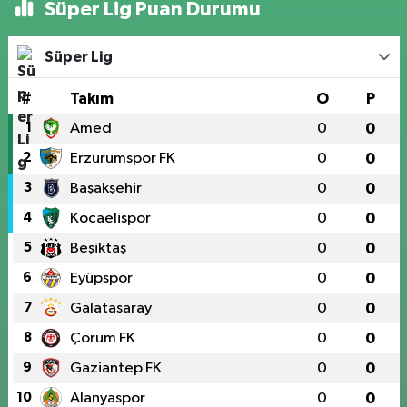
Süper Lig Puan Durumu
Süper Lig
#
Takım
O
P
1
Amed
0
0
2
Erzurumspor FK
0
0
3
Başakşehir
0
0
4
Kocaelispor
0
0
5
Beşiktaş
0
0
6
Eyüpspor
0
0
7
Galatasaray
0
0
8
Çorum FK
0
0
9
Gaziantep FK
0
0
10
Alanyaspor
0
0