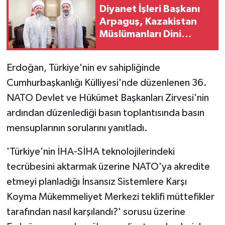
Diyanet İşleri Başkanı
Arpaguş, Kazakistan
Müslümanları Dini
İdaresi Başkanı
Taganulı'yı kabul etti
Erdoğan, Türkiye'nin ev sahipliğinde
Cumhurbaşkanlığı Külliyesi'nde düzenlenen 36.
NATO Devlet ve Hükümet Başkanları Zirvesi'nin
ardından düzenlediği basın toplantısında basın
mensuplarının sorularını yanıtladı.
'Türkiye'nin İHA-SİHA teknolojilerindeki
tecrübesini aktarmak üzerine NATO'ya akredite
etmeyi planladığı İnsansız Sistemlere Karşı
Koyma Mükemmeliyet Merkezi teklifi müttefikler
tarafından nasıl karşılandı?' sorusu üzerine