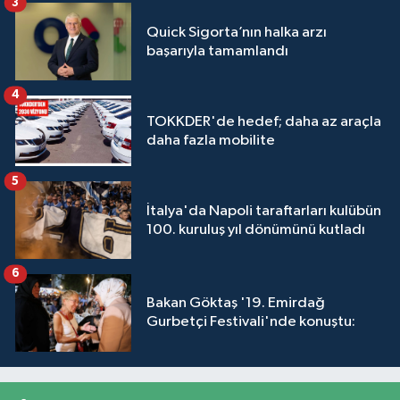
3
Quick Sigorta’nın halka arzı
başarıyla tamamlandı
4
TOKKDER'de hedef; daha az araçla
daha fazla mobilite
5
İtalya'da Napoli taraftarları kulübün
100. kuruluş yıl dönümünü kutladı
6
Bakan Göktaş '19. Emirdağ
Gurbetçi Festivali'nde konuştu: