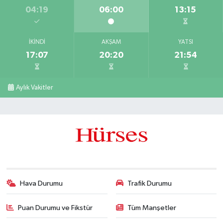
04:19
06:00
13:15
İKINDI
AKŞAM
YATSI
17:07
20:20
21:54
Aylık Vakitler
Hava Durumu
Trafik Durumu
Puan Durumu ve Fikstür
Tüm Manşetler