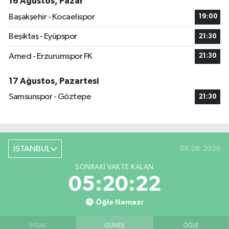
16 Ağustos, Pazar
Başakşehir - Kocaelispor
19:00
Beşiktaş - Eyüpspor
21:30
Amed - Erzurumspor FK
21:30
17 Ağustos, Pazartesi
Samsunspor - Göztepe
21:30
İSTANBUL
08.08.2026
SONRAKI VAKTE KALAN
05:20:21
Öğle Namazı
İMSAK
GÜNEŞ
ÖĞLE