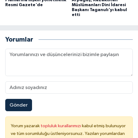
Planlarına ilişkin yönetmelik
Arpaguş, Kazakistan
Resmi Gazete'de
Müslümanları Dini İdaresi
Başkanı Taganulı'yı kabul
etti
Yorumlar
Gönder
Yorum yazarak
topluluk kurallarımızı
kabul etmiş bulunuyor
ve tüm sorumluluğu üstleniyorsunuz. Yazılan yorumlardan