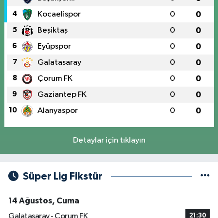
4
Kocaelispor
0
0
5
Beşiktaş
0
0
6
Eyüpspor
0
0
7
Galatasaray
0
0
8
Çorum FK
0
0
9
Gaziantep FK
0
0
10
Alanyaspor
0
0
Detaylar için tıklayın
Süper Lig Fikstür
14 Ağustos, Cuma
Galatasaray - Çorum FK
21:30