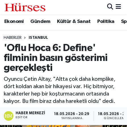
Ekonomi
Gündem
Kültür & Sanat
Politika
Sp
Ekonomi
Hava Durumu
Gündem
Trafik Durumu
HABERLER
ISTANBUL
'Oflu Hoca 6: Define'
Kültür & Sanat
Süper Lig Puan Durumu ve Fikstür
filminin basın gösterimi
Politika
Tüm Manşetler
gerçekleşti
Oyuncu Çetin Altay, "Altta çok daha komplike,
Spor
Son Dakika Haberleri
dört koldan akan bir hikayesi var. Hiç bitmiyor,
karakterler hep bir koşturmacanın ortasında
Turizm
Haber Arşivi
kalıyor. Bu film biraz daha hareketli oldu" dedi.
HABER MERKEZI
18.05.2026 - 20:29
18.05.2026 - 21
EDITÖR
YAYINLANMA
GÜNCELLEME