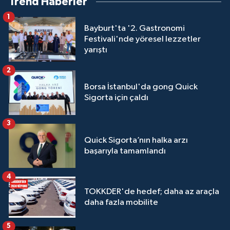
Trend Haberler
1
Bayburt'ta '2. Gastronomi
Festivali'nde yöresel lezzetler
yarıştı
2
Borsa İstanbul'da gong Quick
Sigorta için çaldı
3
Quick Sigorta’nın halka arzı
başarıyla tamamlandı
4
TOKKDER'de hedef; daha az araçla
daha fazla mobilite
5