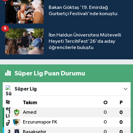
Bakan Göktaş '19. Emirdağ
Gurbetçi Festivali'nde konuştu:
6
İbn Haldun Üniversitesi Mütevelli
Heyeti TercihFest'26'da aday
öğrencilerle buluştu
Süper Lig Puan Durumu
Süper Lig
#
Takım
O
P
1
Amed
0
0
2
Erzurumspor FK
0
0
3
Başakşehir
0
0