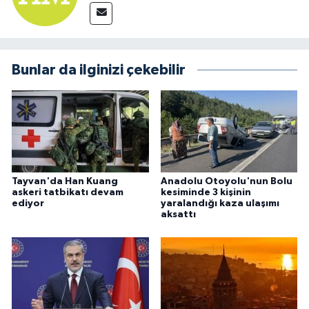
Bunlar da ilginizi çekebilir
Tayvan'da Han Kuang
Anadolu Otoyolu'nun Bolu
askeri tatbikatı devam
kesiminde 3 kişinin
ediyor
yaralandığı kaza ulaşımı
aksattı