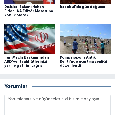
Dışişleri Bakanı Hakan
İstanbul'da gün doğumu
Fidan, AA Editör Masası'na
konuk olacak
İran Meclis Başkanı'ndan
Pompeiopolis Antik
ABD'ye 'taahhütlerinizi
Kenti'nde uçurtma şenliği
yerine getirin' çağrısı
düzenlendi
Yorumlar