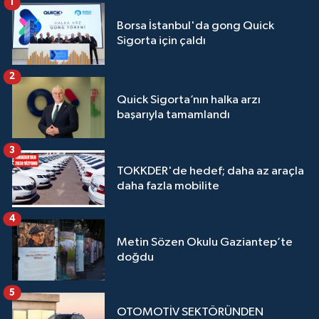
1
Borsa İstanbul'da gong Quick
Sigorta için çaldı
2
Quick Sigorta’nın halka arzı
başarıyla tamamlandı
3
TOKKDER'de hedef; daha az araçla
daha fazla mobilite
4
Metin Sözen Okulu Gaziantep’te
doğdu
5
OTOMOTİV SEKTÖRÜNDEN