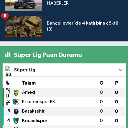
HABERLER
6
Bahçelievler'de 4 katlı bina çöktü
(3)
Süper Lig Puan Durumu
Süper Lig
#
Takım
O
P
1
Amed
0
0
2
Erzurumspor FK
0
0
3
Başakşehir
0
0
4
Kocaelispor
0
0