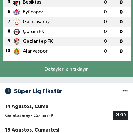
5
Beşiktaş
0
0
6
Eyüpspor
0
0
7
Galatasaray
0
0
8
Çorum FK
0
0
9
Gaziantep FK
0
0
10
Alanyaspor
0
0
Detaylar için tıklayın
Süper Lig Fikstür
14 Ağustos, Cuma
Galatasaray - Çorum FK
21:30
15 Ağustos, Cumartesi