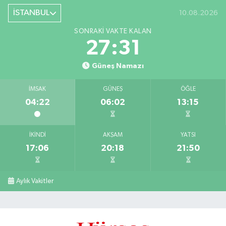
İSTANBUL
10.08.2026
SONRAKI VAKTE KALAN
27:30
Güneş Namazı
İMSAK
GÜNEŞ
ÖĞLE
04:22
06:02
13:15
İKINDI
AKŞAM
YATSI
17:06
20:18
21:50
Aylık Vakitler