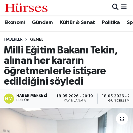
Ekonomi
Gündem
Kültür & Sanat
Politika
Sp
Ekonomi
Hava Durumu
Gündem
Trafik Durumu
HABERLER
GENEL
Milli Eğitim Bakanı Tekin,
Kültür & Sanat
Süper Lig Puan Durumu ve Fikstür
alınan her kararın
Politika
Tüm Manşetler
öğretmenlerle istişare
edildiğini söyledi
Spor
Son Dakika Haberleri
HABER MERKEZI
18.05.2026 - 20:19
18.05.2026 - 21
Turizm
Haber Arşivi
EDITÖR
YAYINLANMA
GÜNCELLEME