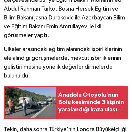
Abdul Rahman Turko, Bosna Hersek Eğitim ve
Bilim Bakanı Jasna Durakovic ile Azerbaycan Bilim
ve Eğitim Bakanı Emin Amrullayev ile ikili
görüşmeler yaptı.
Ülkeler arasındaki eğitim alanındaki işbirliklerinin
ele alındığı görüşmelerde, mevcut işbirliklerinin
geliştirilmesine yönelik değerlendirmelerde
bulunuldu.
Anadolu Otoyolu'nun
Bolu kesiminde 3 kişinin
yaralandığı kaza ulaşımı
aksattı
Tekin, daha sonra Türkiye'nin Londra Büyükelçiliği