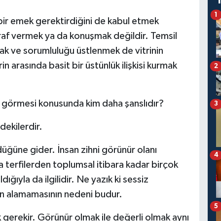
1
bir emek gerektirdiğini de kabul etmek
raf vermek ya da konuşmak değildir. Temsil
mak ve sorumluluğu üstlenmek de vitrinin
n arasında basit bir üstünlük ilişkisi kurmak
2
 görmesi konusunda kim daha şanslıdır?
3
dekilerdir.
ğüne gider. İnsan zihni görünür olanı
4
 terfilerden toplumsal itibara kadar birçok
ldığıyla da ilgilidir. Ne yazık ki sessiz
man alamamasının nedeni budur.
5
gerekir. Görünür olmak ile değerli olmak aynı