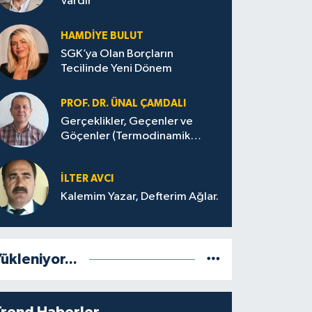
Vardır
HAMDIYE BULUT
SGK’ya Olan Borçların
Tecilinde Yeni Dönem
PROF. DR. ÜNAL ÇAMDALI
Gerçeklikler, Geçenler ve
Göçenler (Termodinamik
Bağlamda ve Felsefi Hatta
Tecrübi)
İLTER AVCI
Kalemim Yazar, Defterim Ağlar.
ükleniyor...