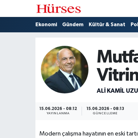
Ekonomi
Hava Durumu
Ekonomi
Gündem
Kültür & Sanat
Pol
Gündem
Trafik Durumu
Mutfa
Kültür & Sanat
Süper Lig Puan Durumu ve Fikstür
Vitrin
Politika
Tüm Manşetler
Spor
Son Dakika Haberleri
ALI KAMIL UZ
Turizm
Haber Arşivi
15.06.2026 - 08:12
15.06.2026 - 08:13
YAYINLANMA
GÜNCELLEME
Modern çalışma hayatının en eski tartı