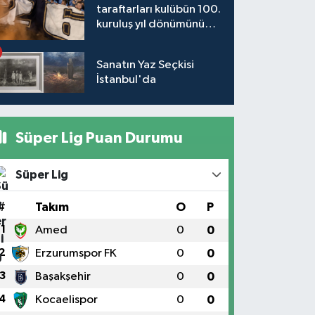
taraftarları kulübün 100.
kuruluş yıl dönümünü
kutladı
Sanatın Yaz Seçkisi
İstanbul'da
Süper Lig Puan Durumu
Süper Lig
#
Takım
O
P
1
Amed
0
0
2
Erzurumspor FK
0
0
3
Başakşehir
0
0
4
Kocaelispor
0
0