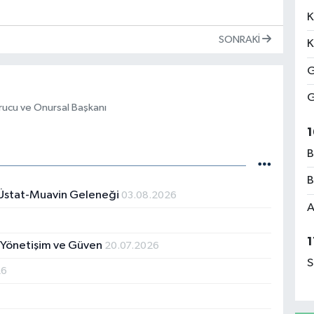
K
SONRAKI
K
G
G
urucu ve Onursal Başkanı
1
B
B
a Üstat-Muavin Geleneği
03.08.2026
A
1
l Yönetişim ve Güven
20.07.2026
S
26