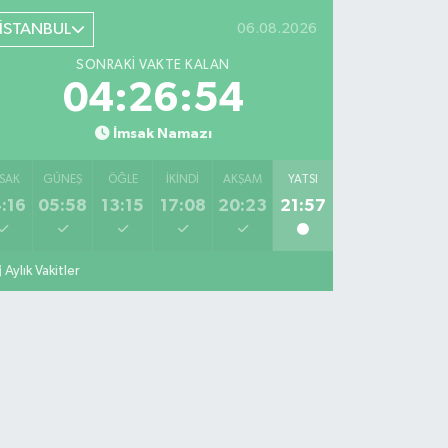
İSTANBUL
06.08.2026
SONRAKI VAKTE KALAN
04:26:53
İmsak Namazı
SAK
GÜNEŞ
ÖĞLE
İKINDI
AKŞAM
YATSI
:16
05:58
13:15
17:08
20:23
21:57
Aylık Vakitler