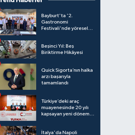
Trend Haberler
Bayburt'ta '2.
Gastronomi
Festivali'nde yöresel
lezzetler yarıştı
Beşinci Yıl: Beş
Biriktirme Hikâyesi
Quick Sigorta’nın halka
arzı başarıyla
tamamlandı
Türkiye’deki araç
muayenesinde 20 yılı
kapsayan yeni dönem
başlıyor
İtalya'da Napoli