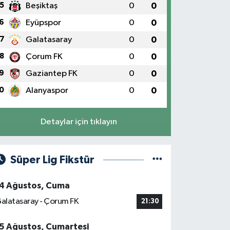
5
Beşiktaş
0
0
6
Eyüpspor
0
0
7
Galatasaray
0
0
8
Çorum FK
0
0
9
Gaziantep FK
0
0
0
Alanyaspor
0
0
Detaylar için tıklayın
Süper Lig Fikstür
4 Ağustos, Cuma
alatasaray - Çorum FK
21:30
5 Ağustos, Cumartesi