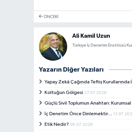
ÖNCEKI
Ali Kamil Uzun
Türkiye İç Denetim Enstitüsü K
Yazarın Diğer Yazıları
Yapay Zekâ Çağında Teftiş Kurullarınd
Koltuğun Gölgesi
27.07.2026
Güçlü Sivil Toplumun Anahtarı: Kurumsa
İç Denetim Önce Dinlemektir…
13.07.20
Etik Nedir?
06.07.2026