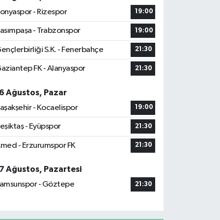
onyaspor - Rizespor
19:00
asımpaşa - Trabzonspor
19:00
ençlerbirliği S.K. - Fenerbahçe
21:30
aziantep FK - Alanyaspor
21:30
6 Ağustos, Pazar
aşakşehir - Kocaelispor
19:00
eşiktaş - Eyüpspor
21:30
med - Erzurumspor FK
21:30
7 Ağustos, Pazartesi
amsunspor - Göztepe
21:30