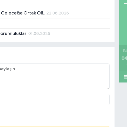
u, Geleceğe Ortak Ol!..
22.06.2026
Sorumlulukları
01.06.2026
İM
04