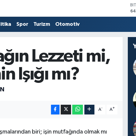
BI
64
D
47
itika
Spor
Turizm
Otomotiv
E
55
ST
64
ğın Lezzeti mi,
GR
65
Bİ
in Işığı mı?
13
UN
-
+
A
A
şmalarından biri; işin mutfağında olmak mı