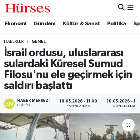
Ekonomi
Gündem
Kültür & Sanat
Politika
Sp
Ekonomi
Hava Durumu
Gündem
Trafik Durumu
HABERLER
GENEL
İsrail ordusu, uluslararası
Kültür & Sanat
Süper Lig Puan Durumu ve Fikstür
sulardaki Küresel Sumud
Politika
Tüm Manşetler
Filosu'nu ele geçirmek için
saldırı başlattı
Spor
Son Dakika Haberleri
HABER MERKEZI
18.05.2026 - 11:00
18.05.2026 - 11:
Turizm
Haber Arşivi
EDITÖR
YAYINLANMA
GÜNCELLEME