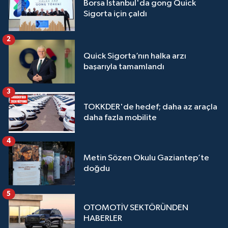
Borsa İstanbul'da gong Quick
Sigorta için çaldı
2
Quick Sigorta’nın halka arzı
başarıyla tamamlandı
3
TOKKDER'de hedef; daha az araçla
daha fazla mobilite
4
Metin Sözen Okulu Gaziantep’te
doğdu
5
OTOMOTİV SEKTÖRÜNDEN
HABERLER