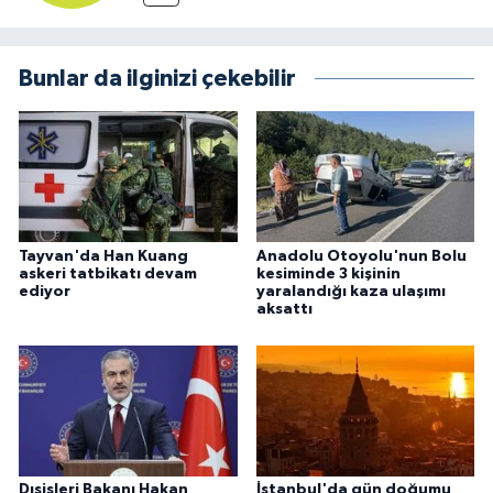
Bunlar da ilginizi çekebilir
Tayvan'da Han Kuang
Anadolu Otoyolu'nun Bolu
askeri tatbikatı devam
kesiminde 3 kişinin
ediyor
yaralandığı kaza ulaşımı
aksattı
Dışişleri Bakanı Hakan
İstanbul'da gün doğumu