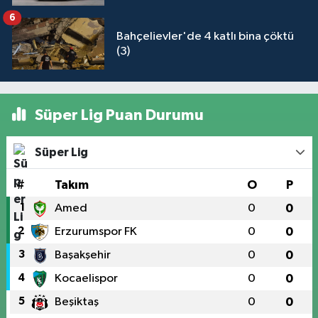
6
Bahçelievler'de 4 katlı bina çöktü
(3)
Süper Lig Puan Durumu
Süper Lig
#
Takım
O
P
1
Amed
0
0
2
Erzurumspor FK
0
0
3
Başakşehir
0
0
4
Kocaelispor
0
0
5
Beşiktaş
0
0