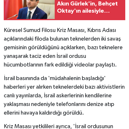
Akın Gürlek'in, Behçet
Oktay'ın ailesiyle
görüşmesine ilişkin
açıklama
Küresel Sumud Filosu Kriz Masası, Kıbrıs Adası
açıklarındaki filoda bulunan teknelerden iki savaş
gemisinin görüldüğünü açıklarken, bazı teknelere
yanaşarak taciz eden İsrail ordusu
hücumbotlarının fark edildiği videolar paylaştı.
İsrail basınında da 'müdahalenin başladığı'
haberleri yer alırken teknelerdeki bazı aktivistlerin
canlı yayınlarda, İsrail askerlerinin kendilerine
yaklaşması nedeniyle telefonlarını denize atıp
ellerini havaya kaldırdığı görüldü.
Kriz Masası yetkilileri ayrıca, 'İsrail ordusunun