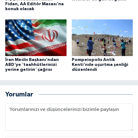
Fidan, AA Editör Masası'na
konuk olacak
İran Meclis Başkanı'ndan
Pompeiopolis Antik
ABD'ye 'taahhütlerinizi
Kenti'nde uçurtma şenliği
yerine getirin' çağrısı
düzenlendi
Yorumlar