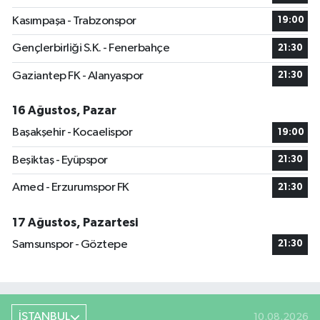
Kasımpaşa - Trabzonspor
19:00
Gençlerbirliği S.K. - Fenerbahçe
21:30
Gaziantep FK - Alanyaspor
21:30
16 Ağustos, Pazar
Başakşehir - Kocaelispor
19:00
Beşiktaş - Eyüpspor
21:30
Amed - Erzurumspor FK
21:30
17 Ağustos, Pazartesi
Samsunspor - Göztepe
21:30
İSTANBUL
10.08.2026