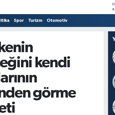
B
6
D
4
itika
Spor
Turizm
Otomotiv
E
5
S
6
lkenin
G
6
B
eğini kendi
1
larının
nden görme
eti