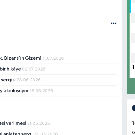
k, Bizans’ın Gizemi
11.07.2026
1
 bir hikâye
02.07.2026
 sergisi
28.06.2026
tıyla buluşuyor
18.06.2026
gesi verilmesi
1
31.05.2026
G
ini anlatan sergi
24.05.2026