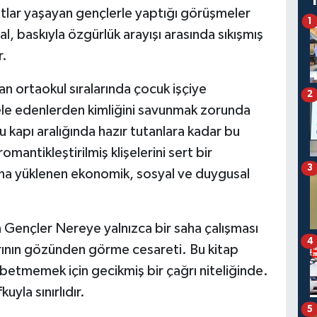
yatlar yaşayan gençlerle yaptığı görüşmeler
1
l, baskıyla özgürlük arayışı arasında sıkışmış
r.
dan ortaokul sıralarında çocuk işçiye
2
ele edenlerden kimliğini savunmak zorunda
 kapı aralığında hazır tutanlara kadar bu
antikleştirilmiş klişelerini sert bir
3
rına yüklenen ekonomik, sosyal ve duygusal
 Gençler Nereye yalnızca bir saha çalışması
4
arının gözünden görme cesareti. Bu kitap
betmemek için gecikmiş bir çağrı niteliğinde.
uyla sınırlıdır.
5