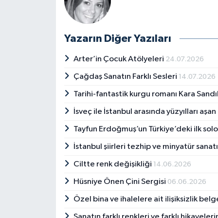
Yazarın Diğer Yazıları
Arter’in Çocuk Atölyeleri
24.07.2026
Çağdaş Sanatın Farklı Sesleri
14.07.2026
Tarihi-fantastik kurgu romanı Kara Sandı
İsveç ile İstanbul arasında yüzyılları aşan
Tayfun Erdoğmuş’un Türkiye’deki ilk solo
İstanbul şiirleri tezhip ve minyatür sana
Ciltte renk değişikliği
14.06.2026
Hüsniye Önen Çini Sergisi
06.06.2026
Özel bina ve ihalelere ait ilişiksizlik bel
Sanatın farklı renkleri ve farklı hikayeler