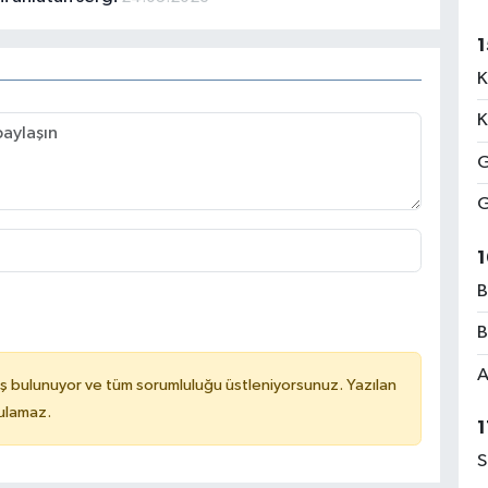
1
K
K
G
G
1
B
B
A
ş bulunuyor ve tüm sorumluluğu üstleniyorsunuz. Yazılan
tulamaz.
1
S