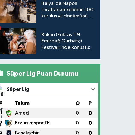
İtalya'da Napoli
taraftarları kulübün 100.
kuruluş yıl dönümünü
kutladı
Bakan Göktaş '19.
Emirdağ Gurbetçi
Festivali'nde konuştu:
Süper Lig Puan Durumu
Süper Lig
#
Takım
O
P
1
Amed
0
0
2
Erzurumspor FK
0
0
3
Başakşehir
0
0