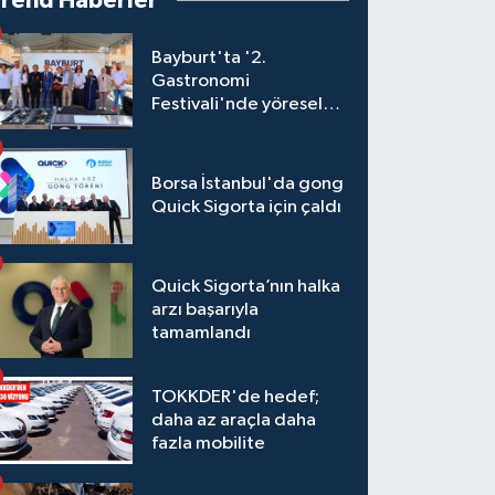
Trend Haberler
Bayburt'ta '2.
Gastronomi
Festivali'nde yöresel
lezzetler yarıştı
Borsa İstanbul'da gong
Quick Sigorta için çaldı
Quick Sigorta’nın halka
arzı başarıyla
tamamlandı
TOKKDER'de hedef;
daha az araçla daha
fazla mobilite