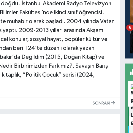
da doğdu. İstanbul Akademi Radyo Televizyon
limler Fakültesi’nde ikinci sınıf öğrencisi.
te muhabir olarak başladı. 2004 yılında Vatan
6
ik yaptı. 2009-2013 yılları arasında Akşam
el konular, sosyal hayat, popüler kültür ve
lından beri T24’te düzenli olarak yazan
rbakır’da Değildim (2015, Doğan Kitap) ve
 Nedir Birbirimizden Farkımız?, Savaşın Barış
kitaplık, “Politik Çocuk” serisi (2024,
SONRAKI