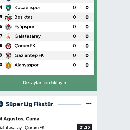
4
Kocaelispor
0
0
5
Beşiktaş
0
0
6
Eyüpspor
0
0
7
Galatasaray
0
0
8
Çorum FK
0
0
9
Gaziantep FK
0
0
0
Alanyaspor
0
0
Detaylar için tıklayın
Süper Lig Fikstür
4 Ağustos, Cuma
alatasaray - Çorum FK
21:30