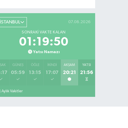
İSTANBUL
07.08.2026
SONRAKI VAKTE KALAN
01:19:49
Yatsı Namazı
SAK
GÜNEŞ
ÖĞLE
İKINDI
AKŞAM
YATSI
:17
05:59
13:15
17:07
20:21
21:56
Aylık Vakitler