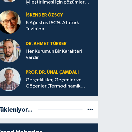
iyileştirilmesi için çözümler
üretilmeli
İSKENDER ÖZSOY
6 Ağustos 1929. Atatürk
Tuzla’da
DR. AHMET TÜRKER
Her Kurumun Bir Karakteri
Vardır
PROF. DR. ÜNAL ÇAMDALI
Gerçeklikler, Geçenler ve
Göçenler (Termodinamik
Bağlamda ve Felsefi Hatta
Tecrübi)
ükleniyor...