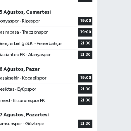
5 Ağustos, Cumartesi
onyaspor - Rizespor
19:00
asımpaşa - Trabzonspor
19:00
ençlerbirliği S.K. - Fenerbahçe
21:30
aziantep FK - Alanyaspor
21:30
6 Ağustos, Pazar
aşakşehir - Kocaelispor
19:00
eşiktaş - Eyüpspor
21:30
med - Erzurumspor FK
21:30
7 Ağustos, Pazartesi
amsunspor - Göztepe
21:30