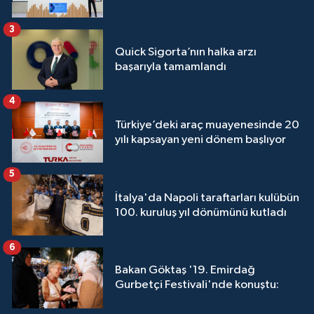
3
Quick Sigorta’nın halka arzı
başarıyla tamamlandı
4
Türkiye’deki araç muayenesinde 20
yılı kapsayan yeni dönem başlıyor
5
İtalya'da Napoli taraftarları kulübün
100. kuruluş yıl dönümünü kutladı
6
Bakan Göktaş '19. Emirdağ
Gurbetçi Festivali'nde konuştu: