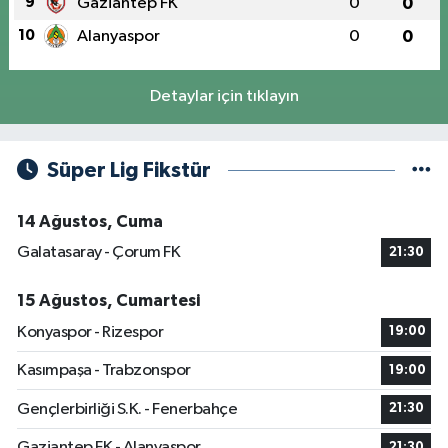
9
Gaziantep FK
0
0
10
Alanyaspor
0
0
Detaylar için tıklayın
Süper Lig Fikstür
14 Ağustos, Cuma
Galatasaray - Çorum FK
21:30
15 Ağustos, Cumartesi
Konyaspor - Rizespor
19:00
Kasımpaşa - Trabzonspor
19:00
Gençlerbirliği S.K. - Fenerbahçe
21:30
Gaziantep FK - Alanyaspor
21:30