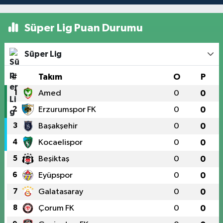
Süper Lig Puan Durumu
Süper Lig
#
Takım
O
P
1
Amed
0
0
2
Erzurumspor FK
0
0
3
Başakşehir
0
0
4
Kocaelispor
0
0
5
Beşiktaş
0
0
6
Eyüpspor
0
0
7
Galatasaray
0
0
8
Çorum FK
0
0