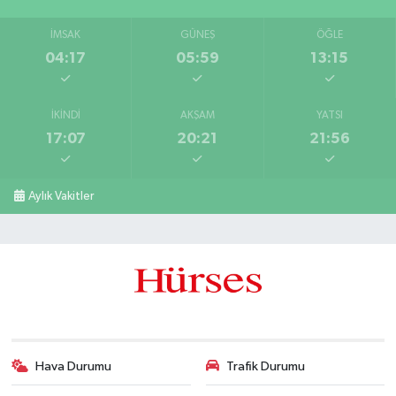
İMSAK
GÜNEŞ
ÖĞLE
04:17
05:59
13:15
İKINDI
AKŞAM
YATSI
17:07
20:21
21:56
Aylık Vakitler
Hava Durumu
Trafik Durumu