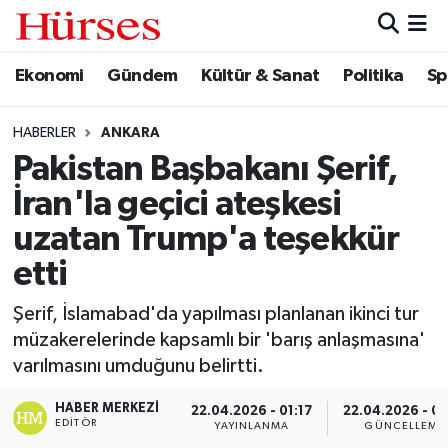
Ekonomi
Gündem
Kültür & Sanat
Politika
Sp
Ekonomi
Hava Durumu
Gündem
Trafik Durumu
HABERLER
ANKARA
Pakistan Başbakanı Şerif,
Kültür & Sanat
Süper Lig Puan Durumu ve Fikstür
İran'la geçici ateşkesi
Politika
Tüm Manşetler
uzatan Trump'a teşekkür
etti
Spor
Son Dakika Haberleri
Şerif, İslamabad'da yapılması planlanan ikinci tur
Turizm
Haber Arşivi
müzakerelerinde kapsamlı bir 'barış anlaşmasına'
varılmasını umduğunu belirtti.
HABER MERKEZI
22.04.2026 - 01:17
22.04.2026 - 01
EDITÖR
YAYINLANMA
GÜNCELLEME