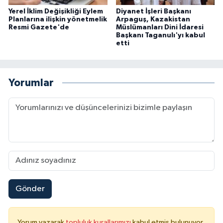
Yerel İklim Değişikliği Eylem
Diyanet İşleri Başkanı
Planlarına ilişkin yönetmelik
Arpaguş, Kazakistan
Resmi Gazete'de
Müslümanları Dini İdaresi
Başkanı Taganulı'yı kabul
etti
Yorumlar
Gönder
Yorum yazarak
topluluk kurallarımızı
kabul etmiş bulunuyor