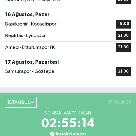
16 Ağustos, Pazar
Başakşehir - Kocaelispor
19:00
Beşiktaş - Eyüpspor
21:30
Amed - Erzurumspor FK
21:30
17 Ağustos, Pazartesi
Samsunspor - Göztepe
21:30
İSTANBUL
07.08.2026
SONRAKI VAKTE KALAN
02:55:13
İmsak Namazı