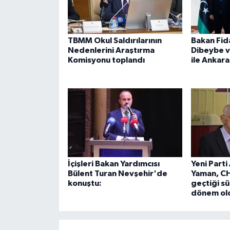
TBMM Okul Saldırılarının
Bakan Fid
Nedenlerini Araştırma
Dibeybe 
Komisyonu toplandı
ile Ankara
İçişleri Bakan Yardımcısı
Yeni Parti
Bülent Turan Nevşehir'de
Yaman, CH
konuştu:
geçtiği sür
dönem ol