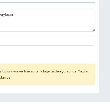
ş bulunuyor ve tüm sorumluluğu üstleniyorsunuz. Yazılan
tulamaz.