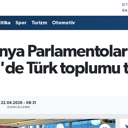
DO
47
EU
55
itika
Spor
Turizm
Otomotiv
ST
64
GR
66
nya Parlamentolar 
Bİ
13
'de Türk toplumu t
BI
64
22.04.2026 - 08:31
GÜNCELLEME
Y