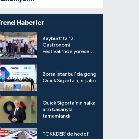
Trend Haberler
Bayburt'ta '2.
Gastronomi
Festivali'nde yöresel
lezzetler yarıştı
Borsa İstanbul'da gong
Quick Sigorta için çaldı
Quick Sigorta’nın halka
arzı başarıyla
tamamlandı
TOKKDER'de hedef;