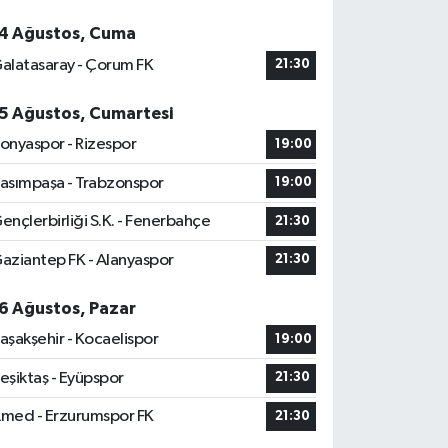
4 Ağustos, Cuma
alatasaray - Çorum FK
21:30
5 Ağustos, Cumartesi
onyaspor - Rizespor
19:00
asımpaşa - Trabzonspor
19:00
ençlerbirliği S.K. - Fenerbahçe
21:30
aziantep FK - Alanyaspor
21:30
6 Ağustos, Pazar
aşakşehir - Kocaelispor
19:00
eşiktaş - Eyüpspor
21:30
med - Erzurumspor FK
21:30