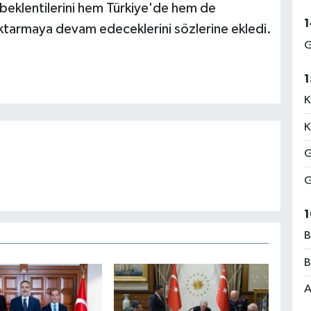
e beklentilerini hem Türkiye'de hem de
1
 aktarmaya devam edeceklerini sözlerine ekledi.
G
1
K
K
G
G
1
B
B
A