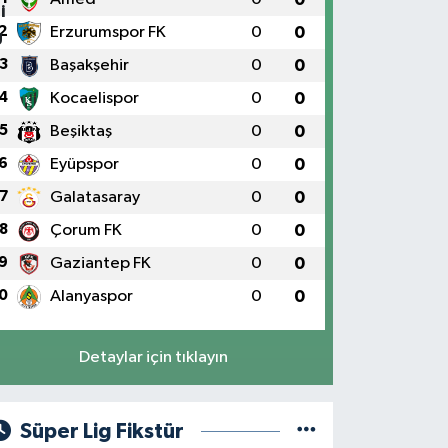
2
Erzurumspor FK
0
0
3
Başakşehir
0
0
4
Kocaelispor
0
0
5
Beşiktaş
0
0
6
Eyüpspor
0
0
7
Galatasaray
0
0
8
Çorum FK
0
0
9
Gaziantep FK
0
0
0
Alanyaspor
0
0
Detaylar için tıklayın
Süper Lig Fikstür