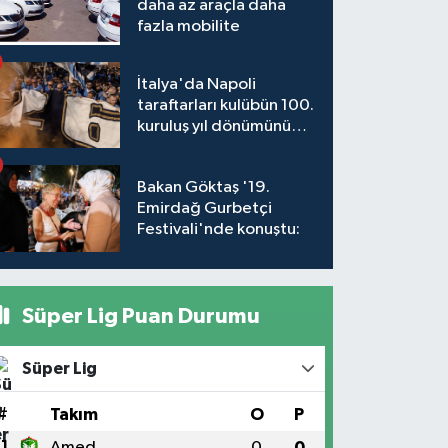
daha az araçla daha
fazla mobilite
İtalya'da Napoli
taraftarları kulübün 100.
kuruluş yıl dönümünü
kutladı
Bakan Göktaş '19.
Emirdağ Gurbetçi
Festivali'nde konuştu:
Süper Lig Puan Durumu
Süper Lig
#
Takım
O
P
1
Amed
0
0