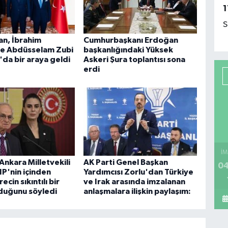
1
S
an, İbrahim
Cumhurbaşkanı Erdoğan
ve Abdüsselam Zubi
başkanlığındaki Yüksek
'da bir araya geldi
Askeri Şura toplantısı sona
erdi
İM
 Ankara Milletvekili
AK Parti Genel Başkan
04
P'nin içinden
Yardımcısı Zorlu'dan Türkiye
ecin sıkıntılı bir
ve Irak arasında imzalanan
duğunu söyledi
anlaşmalara ilişkin paylaşım: