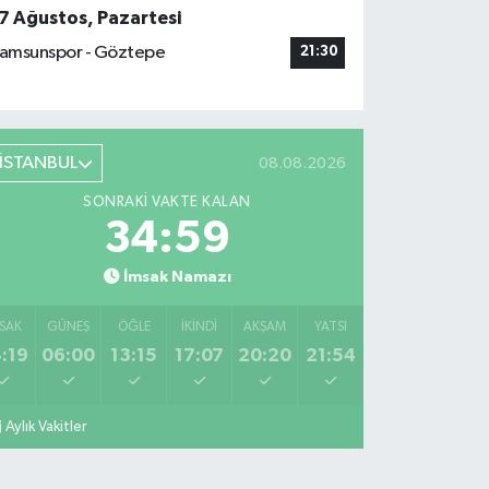
7 Ağustos, Pazartesi
amsunspor - Göztepe
21:30
İSTANBUL
08.08.2026
SONRAKI VAKTE KALAN
34:58
İmsak Namazı
SAK
GÜNEŞ
ÖĞLE
İKINDI
AKŞAM
YATSI
:19
06:00
13:15
17:07
20:20
21:54
Aylık Vakitler