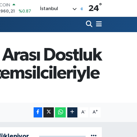
°
LAR
24
İstanbul
,7436
%0.18
RO
,2510
%0.32
ERLİN
,4811
%0.38
AM ALTIN
60.55
%0.03
Arası Dostluk
ST100
.779
%-14
emsilcileriyle
TCOIN
.960,21
%0.87
-
+
A
A
ükleniyor...