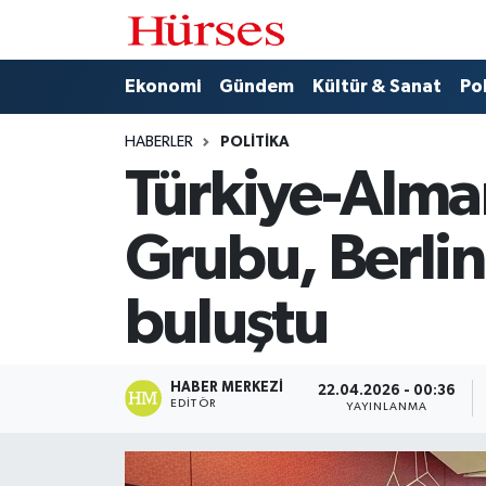
Ekonomi
Hava Durumu
Ekonomi
Gündem
Kültür & Sanat
Pol
Gündem
Trafik Durumu
HABERLER
POLITIKA
Türkiye-Alma
Kültür & Sanat
Süper Lig Puan Durumu ve Fikstür
Grubu, Berlin
Politika
Tüm Manşetler
buluştu
Spor
Son Dakika Haberleri
Turizm
Haber Arşivi
HABER MERKEZI
22.04.2026 - 00:36
EDITÖR
YAYINLANMA