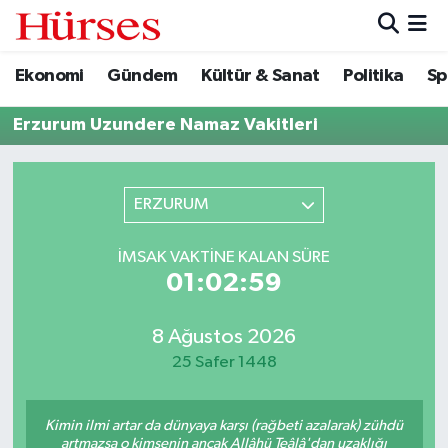
Ekonomi
Gündem
Kültür & Sanat
Politika
Sp
Ekonomi
Hava Durumu
Erzurum Uzundere Namaz Vakitleri
Gündem
Trafik Durumu
Kültür & Sanat
Süper Lig Puan Durumu ve Fikstür
ERZURUM
Politika
Tüm Manşetler
İMSAK VAKTINE KALAN SÜRE
01:02:59
Spor
Son Dakika Haberleri
Turizm
Haber Arşivi
8 Ağustos 2026
25 Safer 1448
Kimin ilmi artar da dünyaya karşı (rağbeti azalarak) zühdü
artmazsa o kimsenin ancak Allâhü Teâlâ'dan uzaklığı