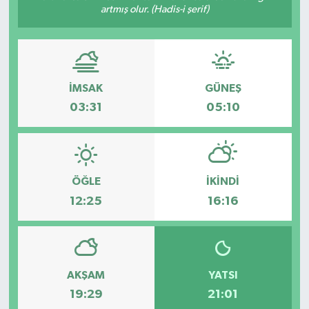
artmış olur. (Hadis-i şerif)
İMSAK
GÜNEŞ
03:31
05:10
ÖĞLE
İKINDI
12:25
16:16
AKŞAM
YATSI
19:29
21:01