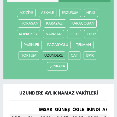
AZİZİYE
AŞKALE
ERZURUM
HINIS
HORASAN
KARAYAZI
KARAÇOBAN
KÖPRÜKÖY
NARMAN
OLTU
OLUR
PASİNLER
PAZARYOLU
TEKMAN
TORTUM
UZUNDERE
ÇAT
İSPİR
ŞENKAYA
UZUNDERE AYLIK NAMAZ VAKITLERI
İMSAK
GÜNEŞ
ÖĞLE
İKINDI
AKŞA