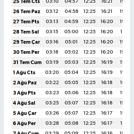
25 Tem Cts
03:10
04:57
12:25
16:21
19:44
26 Tem Paz
03:12
04:58
12:25
16:21
19:43
27 Tem Pts
03:13
04:59
12:25
16:20
19:42
28 Tem Sal
03:15
05:00
12:25
16:20
19:41
29 Tem Çar
03:16
05:01
12:25
16:20
19:40
30 Tem Per
03:18
05:02
12:25
16:20
19:39
31 Tem Cum
03:19
05:03
12:25
16:19
19:38
1 Ağu Cts
03:20
05:04
12:25
16:19
19:37
2 Ağu Paz
03:22
05:05
12:25
16:18
19:36
3 Ağu Pts
03:23
05:06
12:25
16:18
19:35
4 Ağu Sal
03:25
05:07
12:25
16:18
19:34
5 Ağu Çar
03:26
05:07
12:25
16:17
19:32
6 Ağu Per
03:28
05:08
12:25
16:17
19:31
7 Ağu Cum
03:29
05:09
12:25
16:16
19:30