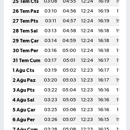
25 Tem Cts
03:08
04:55
12:24
16:19
19:42
26 Tem Paz
03:10
04:56
12:24
16:19
19:41
27 Tem Pts
03:11
04:57
12:24
16:19
19:40
28 Tem Sal
03:13
04:58
12:24
16:18
19:39
29 Tem Çar
03:14
04:59
12:24
16:18
19:38
30 Tem Per
03:16
05:00
12:24
16:18
19:37
31 Tem Cum
03:17
05:01
12:24
16:17
19:36
1 Ağu Cts
03:19
05:02
12:23
16:17
19:35
2 Ağu Paz
03:20
05:03
12:23
16:17
19:34
3 Ağu Pts
03:22
05:04
12:23
16:16
19:33
4 Ağu Sal
03:23
05:05
12:23
16:16
19:32
5 Ağu Çar
03:25
05:06
12:23
16:16
19:31
6 Ağu Per
03:26
05:07
12:23
16:15
19:29
7 Ağu Cum
03:28
05:08
12:23
16:15
19:28