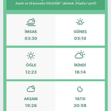
havle ve lâ kuvvete illâ billâh" demek. (Hadis-i şerif)
İMSAK
GÜNEŞ
03:30
05:10
ÖĞLE
İKINDI
12:23
16:14
AKŞAM
YATSI
19:26
20:58