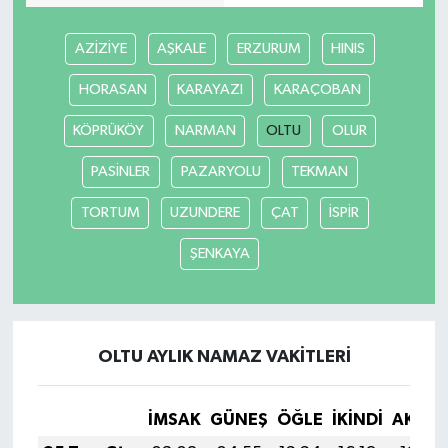
AZİZİYE
AŞKALE
ERZURUM
HINIS
HORASAN
KARAYAZI
KARAÇOBAN
KÖPRÜKÖY
NARMAN
OLTU
OLUR
PASİNLER
PAZARYOLU
TEKMAN
TORTUM
UZUNDERE
ÇAT
İSPİR
ŞENKAYA
OLTU AYLIK NAMAZ VAKITLERI
İMSAK
GÜNEŞ
ÖĞLE
İKINDI
AKŞA