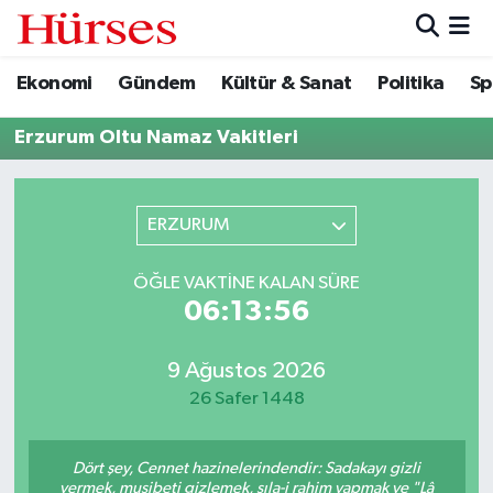
Ekonomi
Gündem
Kültür & Sanat
Politika
Sp
Ekonomi
Hava Durumu
Erzurum Oltu Namaz Vakitleri
Gündem
Trafik Durumu
Kültür & Sanat
Süper Lig Puan Durumu ve Fikstür
ERZURUM
Politika
Tüm Manşetler
ÖĞLE VAKTINE KALAN SÜRE
06:13:56
Spor
Son Dakika Haberleri
Turizm
Haber Arşivi
9 Ağustos 2026
26 Safer 1448
Dört şey, Cennet hazinelerindendir: Sadakayı gizli
vermek, musibeti gizlemek, sıla-i rahim yapmak ve "Lâ