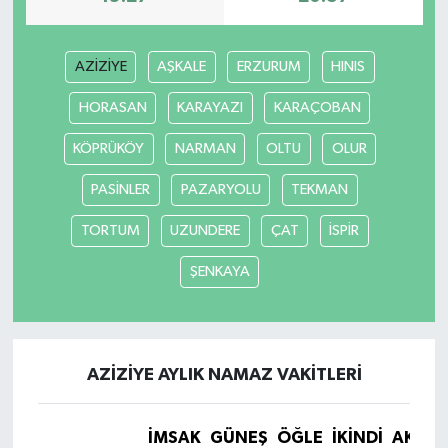
AZİZİYE
AŞKALE
ERZURUM
HINIS
HORASAN
KARAYAZI
KARAÇOBAN
KÖPRÜKÖY
NARMAN
OLTU
OLUR
PASİNLER
PAZARYOLU
TEKMAN
TORTUM
UZUNDERE
ÇAT
İSPİR
ŞENKAYA
AZİZİYE AYLIK NAMAZ VAKITLERI
İMSAK
GÜNEŞ
ÖĞLE
İKINDI
AKŞA