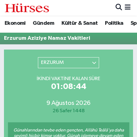
Ekonomi
Gündem
Kültür & Sanat
Politika
Sp
Ekonomi
Hava Durumu
Erzurum Aziziye Namaz Vakitleri
Gündem
Trafik Durumu
Kültür & Sanat
Süper Lig Puan Durumu ve Fikstür
ERZURUM
Politika
Tüm Manşetler
İKINDI VAKTINE KALAN SÜRE
01:08:44
Spor
Son Dakika Haberleri
Turizm
Haber Arşivi
9 Ağustos 2026
26 Safer 1448
Günahlarından tevbe eden gençten, Allâhü Teâlâ'ya daha
sevimli hiçbir kimse yoktur. Günah işlemeye devam eden