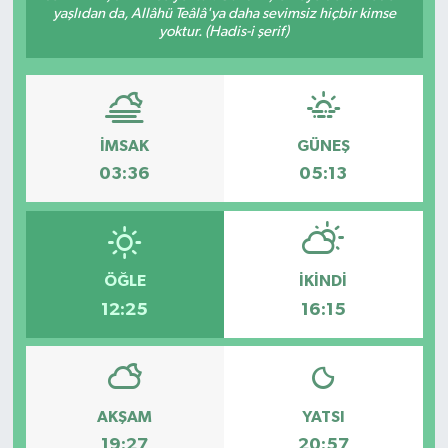
yaşlıdan da, Allâhü Teâlâ'ya daha sevimsiz hiçbir kimse
yoktur. (Hadis-i şerif)
İMSAK
GÜNEŞ
03:36
05:13
ÖĞLE
İKINDI
12:25
16:15
AKŞAM
YATSI
19:27
20:57